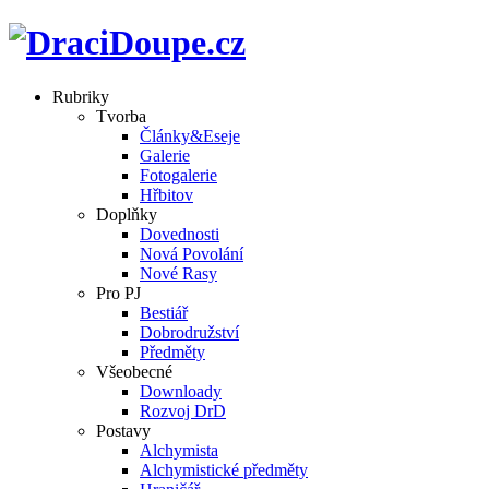
Rubriky
Tvorba
Články&Eseje
Galerie
Fotogalerie
Hřbitov
Doplňky
Dovednosti
Nová Povolání
Nové Rasy
Pro PJ
Bestiář
Dobrodružství
Předměty
Všeobecné
Downloady
Rozvoj DrD
Postavy
Alchymista
Alchymistické předměty