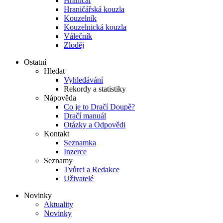
Hraničář
Hraničářská kouzla
Kouzelník
Kouzelnická kouzla
Válečník
Zloděj
Ostatní
Hledat
Vyhledávání
Rekordy a statistiky
Nápověda
Co je to Dračí Doupě?
Dračí manuál
Otázky a Odpovědi
Kontakt
Seznamka
Inzerce
Seznamy
Tvůrci a Redakce
Uživatelé
Novinky
Aktuality
Novinky