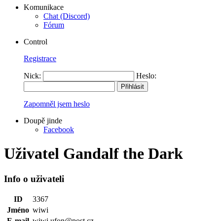
Komunikace
Chat (Discord)
Fórum
Control
Registrace
Nick:
Heslo:
Zapomněl jsem heslo
Doupě jinde
Facebook
Uživatel Gandalf the Dark
Info o uživateli
ID
3367
Jméno
wiwi
E-mail
wiwi.ufon@post.cz