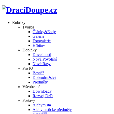
Rubriky
Tvorba
Články&Eseje
Galerie
Fotogalerie
Hřbitov
Doplňky
Dovednosti
Nová Povolání
Nové Rasy
Pro PJ
Bestiář
Dobrodružství
Předměty
Všeobecné
Downloady
Rozvoj DrD
Postavy
Alchymista
Alchymistické předměty