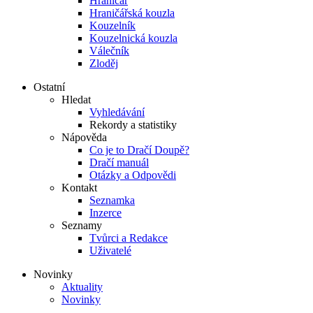
Hraničář
Hraničářská kouzla
Kouzelník
Kouzelnická kouzla
Válečník
Zloděj
Ostatní
Hledat
Vyhledávání
Rekordy a statistiky
Nápověda
Co je to Dračí Doupě?
Dračí manuál
Otázky a Odpovědi
Kontakt
Seznamka
Inzerce
Seznamy
Tvůrci a Redakce
Uživatelé
Novinky
Aktuality
Novinky