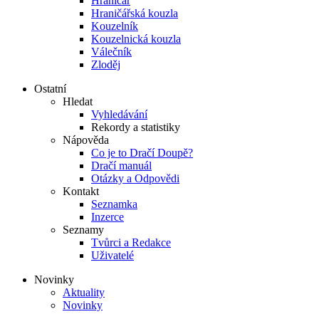
Hraničář
Hraničářská kouzla
Kouzelník
Kouzelnická kouzla
Válečník
Zloděj
Ostatní
Hledat
Vyhledávání
Rekordy a statistiky
Nápověda
Co je to Dračí Doupě?
Dračí manuál
Otázky a Odpovědi
Kontakt
Seznamka
Inzerce
Seznamy
Tvůrci a Redakce
Uživatelé
Novinky
Aktuality
Novinky