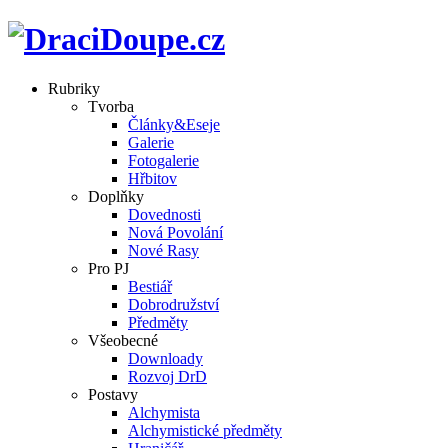
Rubriky
Tvorba
Články&Eseje
Galerie
Fotogalerie
Hřbitov
Doplňky
Dovednosti
Nová Povolání
Nové Rasy
Pro PJ
Bestiář
Dobrodružství
Předměty
Všeobecné
Downloady
Rozvoj DrD
Postavy
Alchymista
Alchymistické předměty