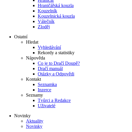
Hraničář
Hraničářská kouzla
Kouzelník
Kouzelnická kouzla
Válečník
Zloděj
Ostatní
Hledat
Vyhledávání
Rekordy a statistiky
Nápověda
Co je to Dračí Doupě?
Dračí manuál
Otázky a Odpovědi
Kontakt
Seznamka
Inzerce
Seznamy
Tvůrci a Redakce
Uživatelé
Novinky
Aktuality
Novinky