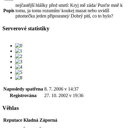
nejčastější hlášky před smrtí: Kryj mě záda/ Pusťte mně k
Popis
tomu, ja tomu rozumím/ koukej mazat nebo uvidíš
pitomečku jeden připosranej/ Dobrý pití, co to bylo?
Serverové statistiky
Naposledy spatřena
8. 7. 2006 v 14:37
Registrována
27. 10. 2002 v 19:36
Věhlas
Reputace
Kladná
Záporná
-
-