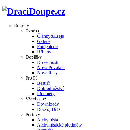
Rubriky
Tvorba
Články&Eseje
Galerie
Fotogalerie
Hřbitov
Doplňky
Dovednosti
Nová Povolání
Nové Rasy
Pro PJ
Bestiář
Dobrodružství
Předměty
Všeobecné
Downloady
Rozvoj DrD
Postavy
Alchymista
Alchymistické předměty