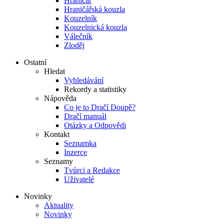
Hraničář
Hraničářská kouzla
Kouzelník
Kouzelnická kouzla
Válečník
Zloděj
Ostatní
Hledat
Vyhledávání
Rekordy a statistiky
Nápověda
Co je to Dračí Doupě?
Dračí manuál
Otázky a Odpovědi
Kontakt
Seznamka
Inzerce
Seznamy
Tvůrci a Redakce
Uživatelé
Novinky
Aktuality
Novinky