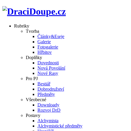
Rubriky
Tvorba
Články&Eseje
Galerie
Fotogalerie
Hřbitov
Doplňky
Dovednosti
Nová Povolání
Nové Rasy
Pro PJ
Bestiář
Dobrodružství
Předměty
Všeobecné
Downloady
Rozvoj DrD
Postavy
Alchymista
Alchymistické předměty