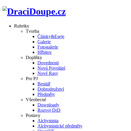
Rubriky
Tvorba
Články&Eseje
Galerie
Fotogalerie
Hřbitov
Doplňky
Dovednosti
Nová Povolání
Nové Rasy
Pro PJ
Bestiář
Dobrodružství
Předměty
Všeobecné
Downloady
Rozvoj DrD
Postavy
Alchymista
Alchymistické předměty