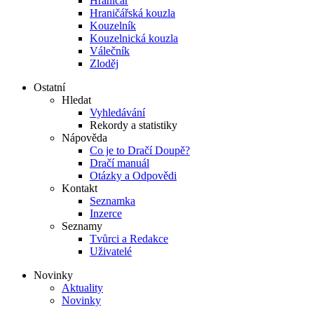
Hraničář
Hraničářská kouzla
Kouzelník
Kouzelnická kouzla
Válečník
Zloděj
Ostatní
Hledat
Vyhledávání
Rekordy a statistiky
Nápověda
Co je to Dračí Doupě?
Dračí manuál
Otázky a Odpovědi
Kontakt
Seznamka
Inzerce
Seznamy
Tvůrci a Redakce
Uživatelé
Novinky
Aktuality
Novinky