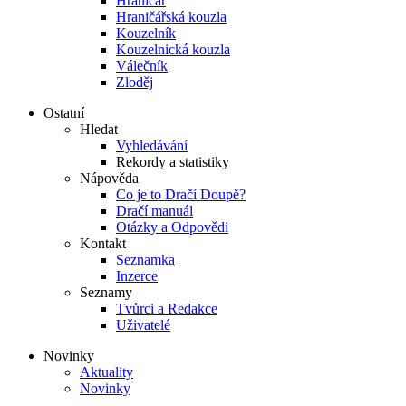
Hraničář
Hraničářská kouzla
Kouzelník
Kouzelnická kouzla
Válečník
Zloděj
Ostatní
Hledat
Vyhledávání
Rekordy a statistiky
Nápověda
Co je to Dračí Doupě?
Dračí manuál
Otázky a Odpovědi
Kontakt
Seznamka
Inzerce
Seznamy
Tvůrci a Redakce
Uživatelé
Novinky
Aktuality
Novinky