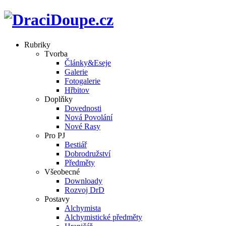
Rubriky
Tvorba
Články&Eseje
Galerie
Fotogalerie
Hřbitov
Doplňky
Dovednosti
Nová Povolání
Nové Rasy
Pro PJ
Bestiář
Dobrodružství
Předměty
Všeobecné
Downloady
Rozvoj DrD
Postavy
Alchymista
Alchymistické předměty