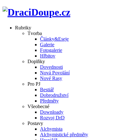
Rubriky
Tvorba
Články&Eseje
Galerie
Fotogalerie
Hřbitov
Doplňky
Dovednosti
Nová Povolání
Nové Rasy
Pro PJ
Bestiář
Dobrodružství
Předměty
Všeobecné
Downloady
Rozvoj DrD
Postavy
Alchymista
Alchymistické předměty