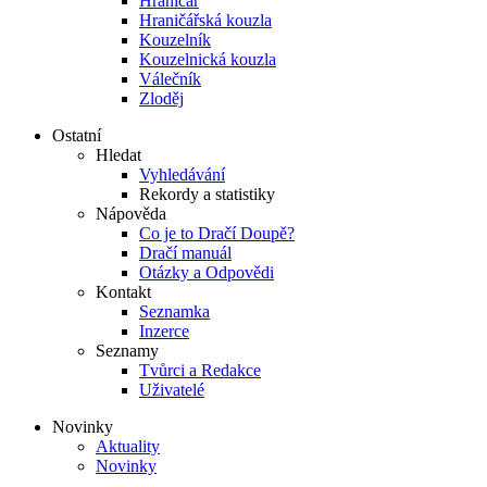
Hraničář
Hraničářská kouzla
Kouzelník
Kouzelnická kouzla
Válečník
Zloděj
Ostatní
Hledat
Vyhledávání
Rekordy a statistiky
Nápověda
Co je to Dračí Doupě?
Dračí manuál
Otázky a Odpovědi
Kontakt
Seznamka
Inzerce
Seznamy
Tvůrci a Redakce
Uživatelé
Novinky
Aktuality
Novinky