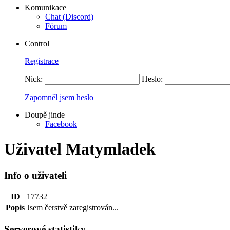
Komunikace
Chat (Discord)
Fórum
Control
Registrace
Nick:
Heslo:
Zapomněl jsem heslo
Doupě jinde
Facebook
Uživatel Matymladek
Info o uživateli
ID
17732
Popis
Jsem čerstvě zaregistrován...
Serverové statistiky