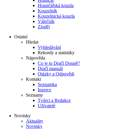
Hraničář
Hraničářská kouzla
Kouzelník
Kouzelnická kouzla
Válečník
Zloděj
Ostatní
Hledat
Vyhledávání
Rekordy a statistiky
Nápověda
Co je to Dračí Doupě?
Dračí manuál
Otázky a Odpovědi
Kontakt
Seznamka
Inzerce
Seznamy
Tvůrci a Redakce
Uživatelé
Novinky
Aktuality
Novinky