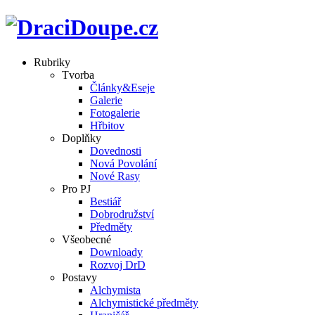
Rubriky
Tvorba
Články&Eseje
Galerie
Fotogalerie
Hřbitov
Doplňky
Dovednosti
Nová Povolání
Nové Rasy
Pro PJ
Bestiář
Dobrodružství
Předměty
Všeobecné
Downloady
Rozvoj DrD
Postavy
Alchymista
Alchymistické předměty