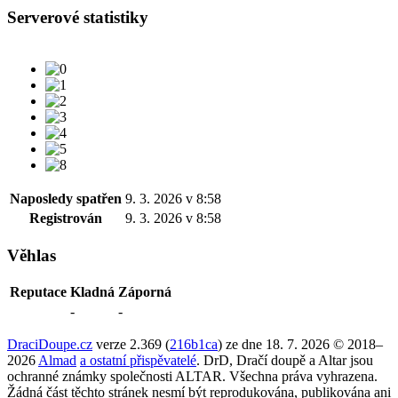
Serverové statistiky
Naposledy spatřen
9. 3. 2026 v 8:58
Registrován
9. 3. 2026 v 8:58
Věhlas
Reputace
Kladná
Záporná
-
-
DraciDoupe.cz
verze 2.369 (
216b1ca
) ze dne 18. 7. 2026 © 2018–
2026
Almad
a ostatní přispěvatelé
. DrD, Dračí doupě a Altar jsou
ochranné známky společnosti ALTAR. Všechna práva vyhrazena.
Žádná část těchto stránek nesmí být reprodukována, publikována ani