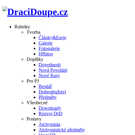
Rubriky
Tvorba
Články&Eseje
Galerie
Fotogalerie
Hřbitov
Doplňky
Dovednosti
Nová Povolání
Nové Rasy
Pro PJ
Bestiář
Dobrodružství
Předměty
Všeobecné
Downloady
Rozvoj DrD
Postavy
Alchymista
Alchymistické předměty