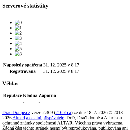
Serverové statistiky
Naposledy spatřena
31. 12. 2025 v 8:17
Registrována
31. 12. 2025 v 8:17
Věhlas
Reputace
Kladná
Záporná
-
-
DraciDoupe.cz
verze 2.369 (
216b1ca
) ze dne 18. 7. 2026 © 2018–
2026
Almad
a ostatní přispěvatelé
. DrD, Dračí doupě a Altar jsou
ochranné známky společnosti ALTAR. Všechna práva vyhrazena.
Žádná část těchto stránek nesmí být reprodukována, publikována ani