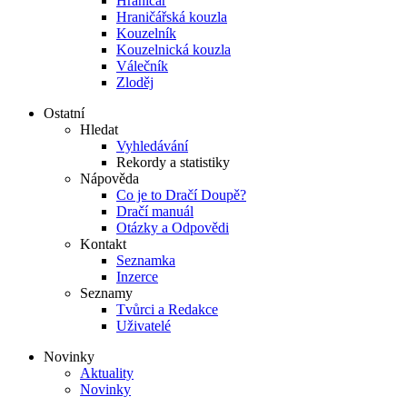
Hraničář
Hraničářská kouzla
Kouzelník
Kouzelnická kouzla
Válečník
Zloděj
Ostatní
Hledat
Vyhledávání
Rekordy a statistiky
Nápověda
Co je to Dračí Doupě?
Dračí manuál
Otázky a Odpovědi
Kontakt
Seznamka
Inzerce
Seznamy
Tvůrci a Redakce
Uživatelé
Novinky
Aktuality
Novinky