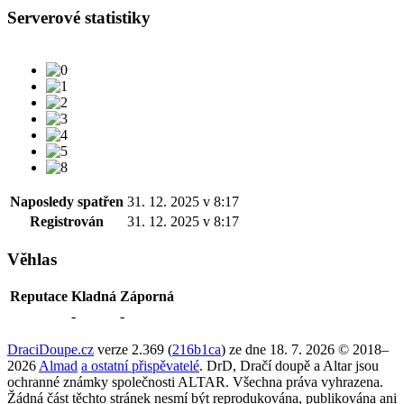
Serverové statistiky
Naposledy spatřen
31. 12. 2025 v 8:17
Registrován
31. 12. 2025 v 8:17
Věhlas
Reputace
Kladná
Záporná
-
-
DraciDoupe.cz
verze 2.369 (
216b1ca
) ze dne 18. 7. 2026 © 2018–
2026
Almad
a ostatní přispěvatelé
. DrD, Dračí doupě a Altar jsou
ochranné známky společnosti ALTAR. Všechna práva vyhrazena.
Žádná část těchto stránek nesmí být reprodukována, publikována ani