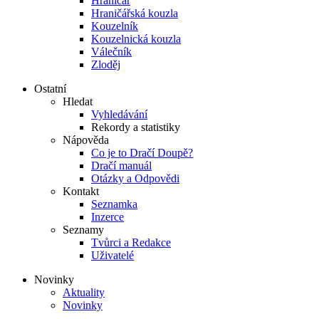
Hraničář
Hraničářská kouzla
Kouzelník
Kouzelnická kouzla
Válečník
Zloděj
Ostatní
Hledat
Vyhledávání
Rekordy a statistiky
Nápověda
Co je to Dračí Doupě?
Dračí manuál
Otázky a Odpovědi
Kontakt
Seznamka
Inzerce
Seznamy
Tvůrci a Redakce
Uživatelé
Novinky
Aktuality
Novinky