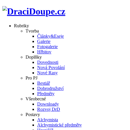
Rubriky
Tvorba
Články&Eseje
Galerie
Fotogalerie
Hřbitov
Doplňky
Dovednosti
Nová Povolání
Nové Rasy
Pro PJ
Bestiář
Dobrodružství
Předměty
Všeobecné
Downloady
Rozvoj DrD
Postavy
Alchymista
Alchymistické předměty