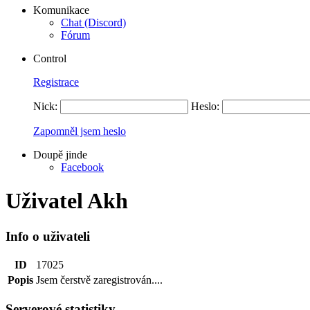
Komunikace
Chat (Discord)
Fórum
Control
Registrace
Nick:
Heslo:
Zapomněl jsem heslo
Doupě jinde
Facebook
Uživatel Akh
Info o uživateli
ID
17025
Popis
Jsem čerstvě zaregistrován....
Serverové statistiky