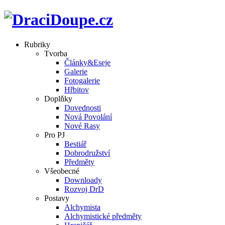
Rubriky
Tvorba
Články&Eseje
Galerie
Fotogalerie
Hřbitov
Doplňky
Dovednosti
Nová Povolání
Nové Rasy
Pro PJ
Bestiář
Dobrodružství
Předměty
Všeobecné
Downloady
Rozvoj DrD
Postavy
Alchymista
Alchymistické předměty