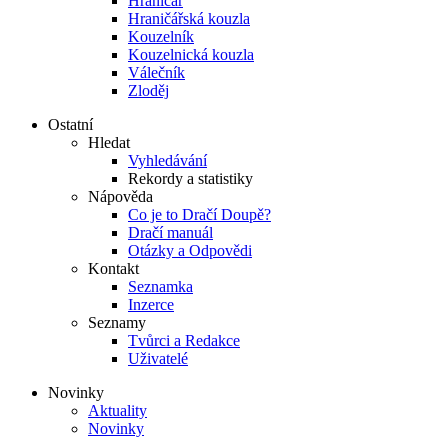
Hraničář
Hraničářská kouzla
Kouzelník
Kouzelnická kouzla
Válečník
Zloděj
Ostatní
Hledat
Vyhledávání
Rekordy a statistiky
Nápověda
Co je to Dračí Doupě?
Dračí manuál
Otázky a Odpovědi
Kontakt
Seznamka
Inzerce
Seznamy
Tvůrci a Redakce
Uživatelé
Novinky
Aktuality
Novinky