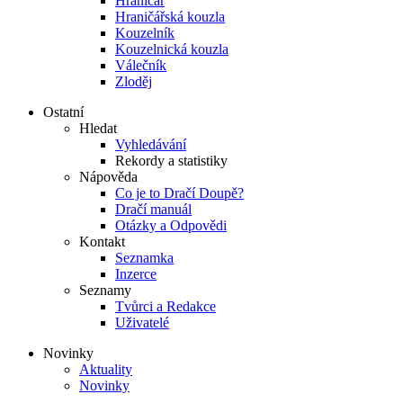
Hraničář
Hraničářská kouzla
Kouzelník
Kouzelnická kouzla
Válečník
Zloděj
Ostatní
Hledat
Vyhledávání
Rekordy a statistiky
Nápověda
Co je to Dračí Doupě?
Dračí manuál
Otázky a Odpovědi
Kontakt
Seznamka
Inzerce
Seznamy
Tvůrci a Redakce
Uživatelé
Novinky
Aktuality
Novinky