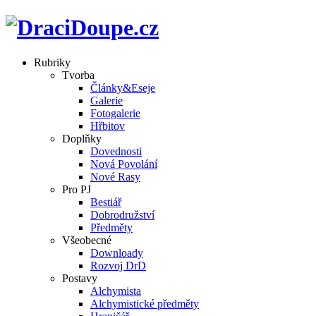
Rubriky
Tvorba
Články&Eseje
Galerie
Fotogalerie
Hřbitov
Doplňky
Dovednosti
Nová Povolání
Nové Rasy
Pro PJ
Bestiář
Dobrodružství
Předměty
Všeobecné
Downloady
Rozvoj DrD
Postavy
Alchymista
Alchymistické předměty