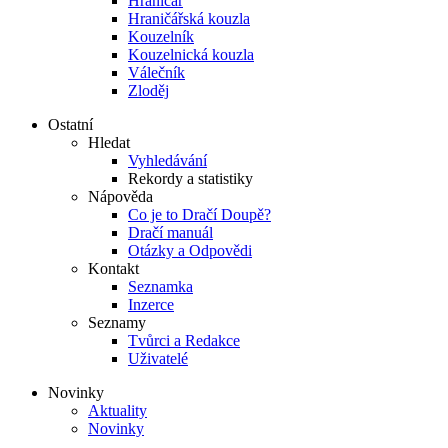
Hraničář
Hraničářská kouzla
Kouzelník
Kouzelnická kouzla
Válečník
Zloděj
Ostatní
Hledat
Vyhledávání
Rekordy a statistiky
Nápověda
Co je to Dračí Doupě?
Dračí manuál
Otázky a Odpovědi
Kontakt
Seznamka
Inzerce
Seznamy
Tvůrci a Redakce
Uživatelé
Novinky
Aktuality
Novinky