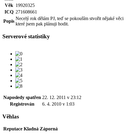
Věk
19920325
ICQ
271608661
Necelý rok dělám PJ, teď se pokouším stvořit nějaké věci
Popis
které jsem pak plánuji hodit.
Serverové statistiky
Naposledy spatřen
22. 12. 2011 v 23:12
Registrován
6. 4. 2010 v 1:03
Věhlas
Reputace
Kladná
Záporná