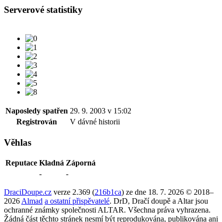
Serverové statistiky
Naposledy spatřen
29. 9. 2003 v 15:02
Registrován
V dávné historii
Věhlas
Reputace
Kladná
Záporná
-
-
DraciDoupe.cz
verze 2.369 (
216b1ca
) ze dne 18. 7. 2026 © 2018–
2026
Almad
a ostatní přispěvatelé
. DrD, Dračí doupě a Altar jsou
ochranné známky společnosti ALTAR. Všechna práva vyhrazena.
Žádná část těchto stránek nesmí být reprodukována, publikována ani