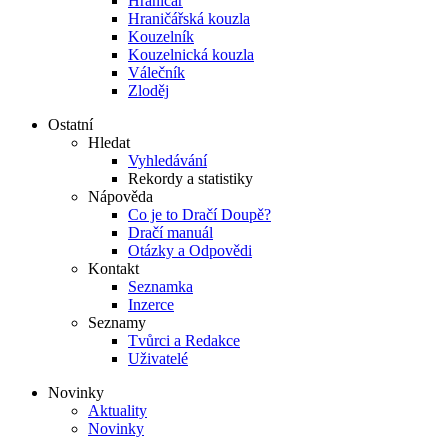
Hraničář
Hraničářská kouzla
Kouzelník
Kouzelnická kouzla
Válečník
Zloděj
Ostatní
Hledat
Vyhledávání
Rekordy a statistiky
Nápověda
Co je to Dračí Doupě?
Dračí manuál
Otázky a Odpovědi
Kontakt
Seznamka
Inzerce
Seznamy
Tvůrci a Redakce
Uživatelé
Novinky
Aktuality
Novinky