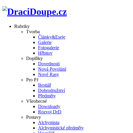
Rubriky
Tvorba
Články&Eseje
Galerie
Fotogalerie
Hřbitov
Doplňky
Dovednosti
Nová Povolání
Nové Rasy
Pro PJ
Bestiář
Dobrodružství
Předměty
Všeobecné
Downloady
Rozvoj DrD
Postavy
Alchymista
Alchymistické předměty