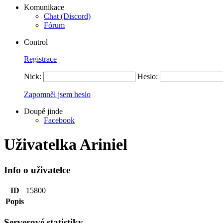
Komunikace
Chat (Discord)
Fórum
Control
Registrace
Nick:
Heslo:
Zapomněl jsem heslo
Doupě jinde
Facebook
Uživatelka Ariniel
Info o uživatelce
ID
15800
Popis
Serverové statistiky