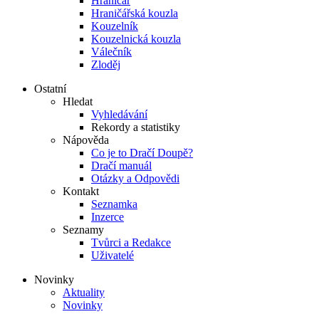
Hraničář
Hraničářská kouzla
Kouzelník
Kouzelnická kouzla
Válečník
Zloděj
Ostatní
Hledat
Vyhledávání
Rekordy a statistiky
Nápověda
Co je to Dračí Doupě?
Dračí manuál
Otázky a Odpovědi
Kontakt
Seznamka
Inzerce
Seznamy
Tvůrci a Redakce
Uživatelé
Novinky
Aktuality
Novinky