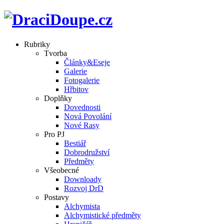
Rubriky
Tvorba
Články&Eseje
Galerie
Fotogalerie
Hřbitov
Doplňky
Dovednosti
Nová Povolání
Nové Rasy
Pro PJ
Bestiář
Dobrodružství
Předměty
Všeobecné
Downloady
Rozvoj DrD
Postavy
Alchymista
Alchymistické předměty