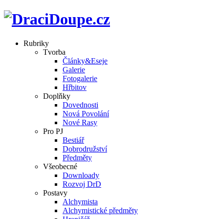
Rubriky
Tvorba
Články&Eseje
Galerie
Fotogalerie
Hřbitov
Doplňky
Dovednosti
Nová Povolání
Nové Rasy
Pro PJ
Bestiář
Dobrodružství
Předměty
Všeobecné
Downloady
Rozvoj DrD
Postavy
Alchymista
Alchymistické předměty