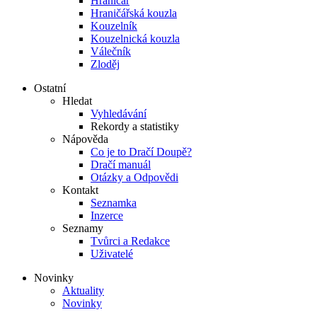
Hraničář
Hraničářská kouzla
Kouzelník
Kouzelnická kouzla
Válečník
Zloděj
Ostatní
Hledat
Vyhledávání
Rekordy a statistiky
Nápověda
Co je to Dračí Doupě?
Dračí manuál
Otázky a Odpovědi
Kontakt
Seznamka
Inzerce
Seznamy
Tvůrci a Redakce
Uživatelé
Novinky
Aktuality
Novinky