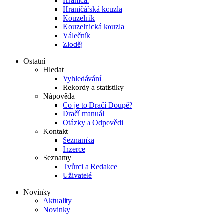
Hraničář
Hraničářská kouzla
Kouzelník
Kouzelnická kouzla
Válečník
Zloděj
Ostatní
Hledat
Vyhledávání
Rekordy a statistiky
Nápověda
Co je to Dračí Doupě?
Dračí manuál
Otázky a Odpovědi
Kontakt
Seznamka
Inzerce
Seznamy
Tvůrci a Redakce
Uživatelé
Novinky
Aktuality
Novinky