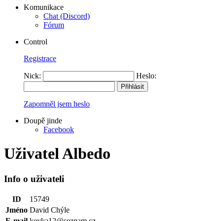
Komunikace
Chat (Discord)
Fórum
Control
Registrace
Nick:
Heslo:
Zapomněl jsem heslo
Doupě jinde
Facebook
Uživatel Albedo
Info o uživateli
ID
15749
Jméno
David Chýle
E-mail
keyka12@seznam.cz