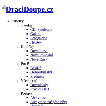
Rubriky
Tvorba
Články&Eseje
Galerie
Fotogalerie
Hřbitov
Doplňky
Dovednosti
Nová Povolání
Nové Rasy
Pro PJ
Bestiář
Dobrodružství
Předměty
Všeobecné
Downloady
Rozvoj DrD
Postavy
Alchymista
Alchymistické předměty