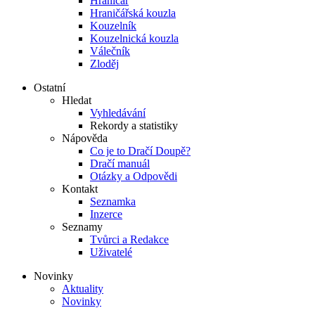
Hraničář
Hraničářská kouzla
Kouzelník
Kouzelnická kouzla
Válečník
Zloděj
Ostatní
Hledat
Vyhledávání
Rekordy a statistiky
Nápověda
Co je to Dračí Doupě?
Dračí manuál
Otázky a Odpovědi
Kontakt
Seznamka
Inzerce
Seznamy
Tvůrci a Redakce
Uživatelé
Novinky
Aktuality
Novinky