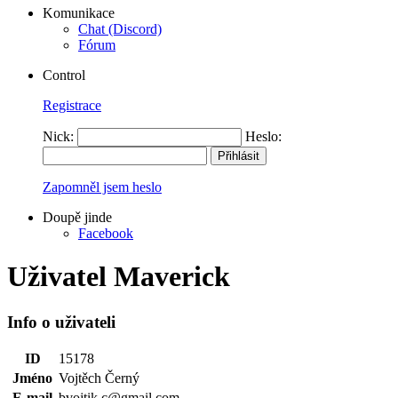
Komunikace
Chat (Discord)
Fórum
Control
Registrace
Nick:
Heslo:
Zapomněl jsem heslo
Doupě jinde
Facebook
Uživatel Maverick
Info o uživateli
ID
15178
Jméno
Vojtěch Černý
E-mail
bvojtik.c@gmail.com