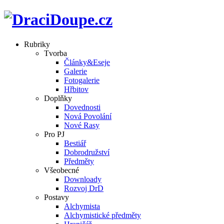
Rubriky
Tvorba
Články&Eseje
Galerie
Fotogalerie
Hřbitov
Doplňky
Dovednosti
Nová Povolání
Nové Rasy
Pro PJ
Bestiář
Dobrodružství
Předměty
Všeobecné
Downloady
Rozvoj DrD
Postavy
Alchymista
Alchymistické předměty