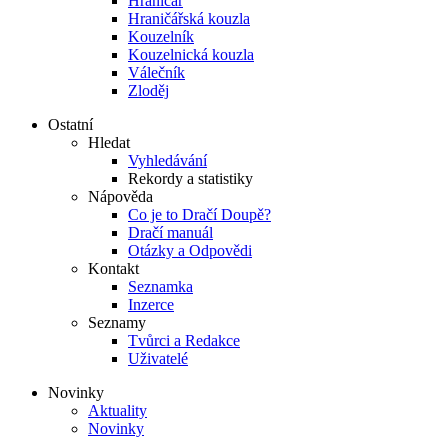
Hraničář
Hraničářská kouzla
Kouzelník
Kouzelnická kouzla
Válečník
Zloděj
Ostatní
Hledat
Vyhledávání
Rekordy a statistiky
Nápověda
Co je to Dračí Doupě?
Dračí manuál
Otázky a Odpovědi
Kontakt
Seznamka
Inzerce
Seznamy
Tvůrci a Redakce
Uživatelé
Novinky
Aktuality
Novinky