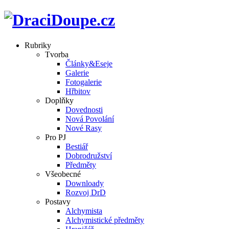
Rubriky
Tvorba
Články&Eseje
Galerie
Fotogalerie
Hřbitov
Doplňky
Dovednosti
Nová Povolání
Nové Rasy
Pro PJ
Bestiář
Dobrodružství
Předměty
Všeobecné
Downloady
Rozvoj DrD
Postavy
Alchymista
Alchymistické předměty