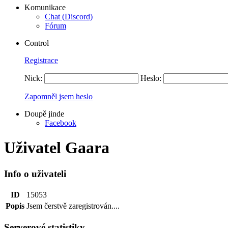
Komunikace
Chat (Discord)
Fórum
Control
Registrace
Nick:
Heslo:
Zapomněl jsem heslo
Doupě jinde
Facebook
Uživatel Gaara
Info o uživateli
ID
15053
Popis
Jsem čerstvě zaregistrován....
Serverové statistiky