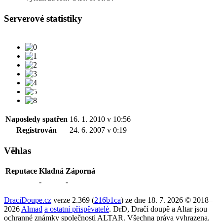
Serverové statistiky
Naposledy spatřen
16. 1. 2010 v 10:56
Registrován
24. 6. 2007 v 0:19
Věhlas
Reputace
Kladná
Záporná
-
-
DraciDoupe.cz
verze 2.369 (
216b1ca
) ze dne 18. 7. 2026 © 2018–
2026
Almad
a ostatní přispěvatelé
. DrD, Dračí doupě a Altar jsou
ochranné známky společnosti ALTAR. Všechna práva vyhrazena.