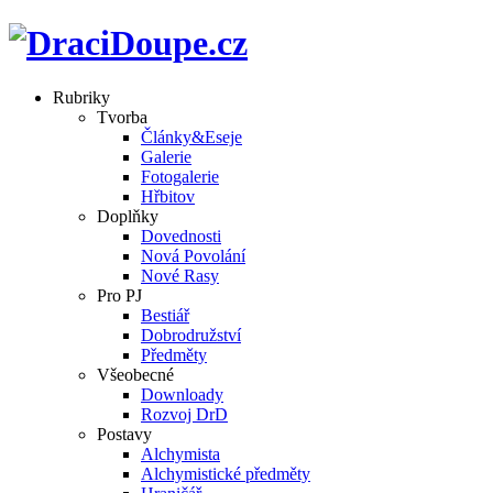
Rubriky
Tvorba
Články&Eseje
Galerie
Fotogalerie
Hřbitov
Doplňky
Dovednosti
Nová Povolání
Nové Rasy
Pro PJ
Bestiář
Dobrodružství
Předměty
Všeobecné
Downloady
Rozvoj DrD
Postavy
Alchymista
Alchymistické předměty