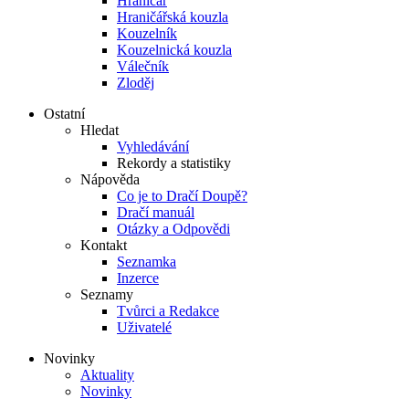
Hraničář
Hraničářská kouzla
Kouzelník
Kouzelnická kouzla
Válečník
Zloděj
Ostatní
Hledat
Vyhledávání
Rekordy a statistiky
Nápověda
Co je to Dračí Doupě?
Dračí manuál
Otázky a Odpovědi
Kontakt
Seznamka
Inzerce
Seznamy
Tvůrci a Redakce
Uživatelé
Novinky
Aktuality
Novinky