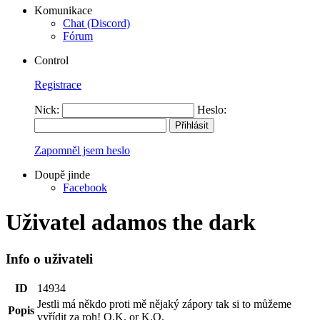
Komunikace
Chat (Discord)
Fórum
Control
Registrace
Nick:
Heslo:
Zapomněl jsem heslo
Doupě jinde
Facebook
Uživatel adamos the dark
Info o uživateli
ID
14934
Jestli má někdo proti mě nějaký zápory tak si to můžeme
Popis
vyřídit za roh! O.K. or K.O.