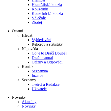
Hraničář
Hraničářská kouzla
Kouzelník
Kouzelnická kouzla
Válečník
Zloděj
Ostatní
Hledat
Vyhledávání
Rekordy a statistiky
Nápověda
Co je to Dračí Doupě?
Dračí manuál
Otázky a Odpovědi
Kontakt
Seznamka
Inzerce
Seznamy
Tvůrci a Redakce
Uživatelé
Novinky
Aktuality
Novinky