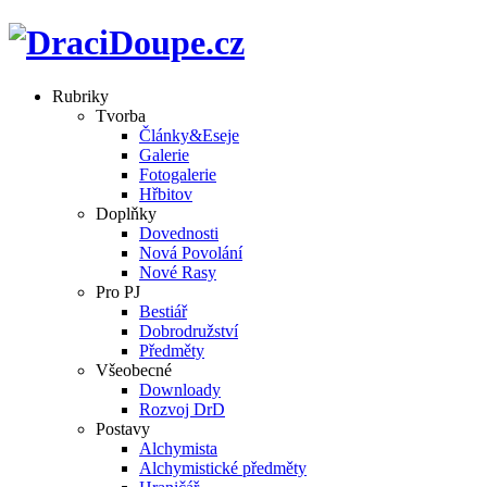
Rubriky
Tvorba
Články&Eseje
Galerie
Fotogalerie
Hřbitov
Doplňky
Dovednosti
Nová Povolání
Nové Rasy
Pro PJ
Bestiář
Dobrodružství
Předměty
Všeobecné
Downloady
Rozvoj DrD
Postavy
Alchymista
Alchymistické předměty