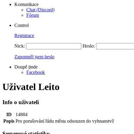
Komunikace
Chat (Discord)
Fórum
Control
Registrace
Nick:
Heslo:
Zapomněl jsem heslo
Doupě jinde
Facebook
Uživatel Leito
Info o uživateli
ID
14884
Popis
Pro porušování řádu města odsouzen do vyhnanství!
Serverové statistiky