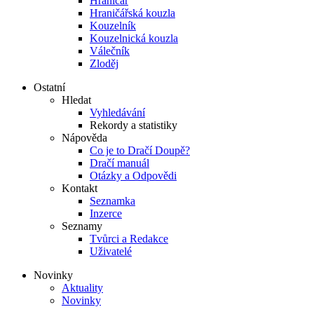
Hraničář
Hraničářská kouzla
Kouzelník
Kouzelnická kouzla
Válečník
Zloděj
Ostatní
Hledat
Vyhledávání
Rekordy a statistiky
Nápověda
Co je to Dračí Doupě?
Dračí manuál
Otázky a Odpovědi
Kontakt
Seznamka
Inzerce
Seznamy
Tvůrci a Redakce
Uživatelé
Novinky
Aktuality
Novinky