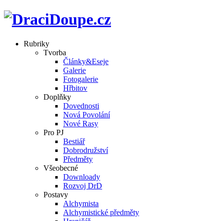
Rubriky
Tvorba
Články&Eseje
Galerie
Fotogalerie
Hřbitov
Doplňky
Dovednosti
Nová Povolání
Nové Rasy
Pro PJ
Bestiář
Dobrodružství
Předměty
Všeobecné
Downloady
Rozvoj DrD
Postavy
Alchymista
Alchymistické předměty