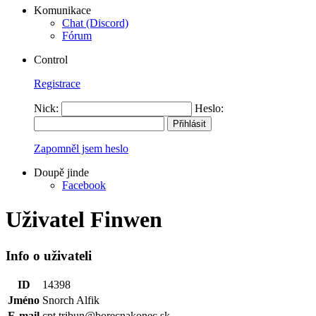
Komunikace
Chat (Discord)
Fórum
Control
Registrace
Nick:
Heslo:
Zapomněl jsem heslo
Doupě jinde
Facebook
Uživatel Finwen
Info o uživateli
ID
14398
Jméno
Snorch Alfik
E-mail
cpt.tribun@borecnakonec.sk