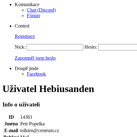
Komunikace
Chat (Discord)
Fórum
Control
Registrace
Nick:
Heslo:
Zapomněl jsem heslo
Doupě jinde
Facebook
Uživatel Hebiusanden
Info o uživateli
ID
14361
Jméno
Petr Popelka
E-mail
tolkien@centrum.cz