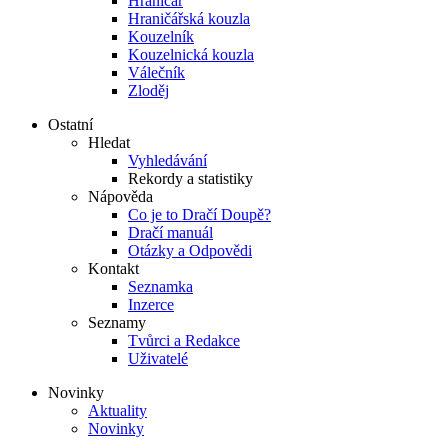
Hraničář
Hraničářská kouzla
Kouzelník
Kouzelnická kouzla
Válečník
Zloděj
Ostatní
Hledat
Vyhledávání
Rekordy a statistiky
Nápověda
Co je to Dračí Doupě?
Dračí manuál
Otázky a Odpovědi
Kontakt
Seznamka
Inzerce
Seznamy
Tvůrci a Redakce
Uživatelé
Novinky
Aktuality
Novinky