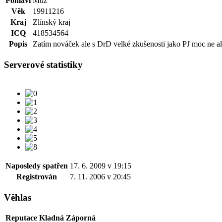
Pohlaví
Muž
Věk
19911216
Kraj
Zlínský kraj
ICQ
418534564
Popis
Zatím nováček ale s DrD velké zkušenosti jako PJ moc ne ale 
Serverové statistiky
Naposledy spatřen
17. 6. 2009 v 19:15
Registrován
7. 11. 2006 v 20:45
Věhlas
Reputace
Kladná
Záporná