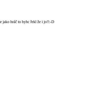
jako hráč to byhc řekl že i jo!!:-D