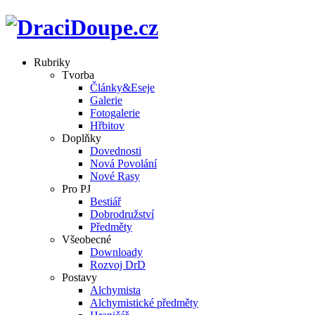
Rubriky
Tvorba
Články&Eseje
Galerie
Fotogalerie
Hřbitov
Doplňky
Dovednosti
Nová Povolání
Nové Rasy
Pro PJ
Bestiář
Dobrodružství
Předměty
Všeobecné
Downloady
Rozvoj DrD
Postavy
Alchymista
Alchymistické předměty