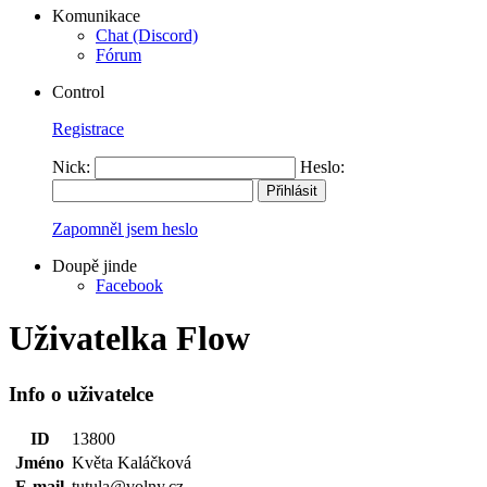
Komunikace
Chat (Discord)
Fórum
Control
Registrace
Nick:
Heslo:
Zapomněl jsem heslo
Doupě jinde
Facebook
Uživatelka Flow
Info o uživatelce
ID
13800
Jméno
Květa Kaláčková
E-mail
tutula@volny.cz