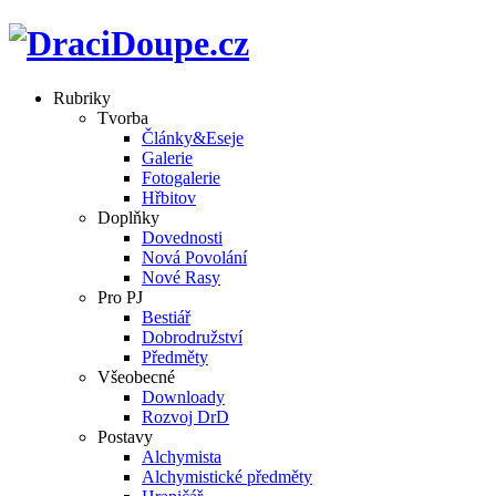
Rubriky
Tvorba
Články&Eseje
Galerie
Fotogalerie
Hřbitov
Doplňky
Dovednosti
Nová Povolání
Nové Rasy
Pro PJ
Bestiář
Dobrodružství
Předměty
Všeobecné
Downloady
Rozvoj DrD
Postavy
Alchymista
Alchymistické předměty