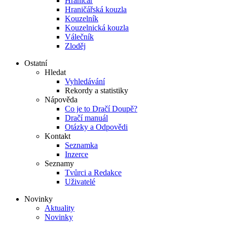
Hraničář
Hraničářská kouzla
Kouzelník
Kouzelnická kouzla
Válečník
Zloděj
Ostatní
Hledat
Vyhledávání
Rekordy a statistiky
Nápověda
Co je to Dračí Doupě?
Dračí manuál
Otázky a Odpovědi
Kontakt
Seznamka
Inzerce
Seznamy
Tvůrci a Redakce
Uživatelé
Novinky
Aktuality
Novinky