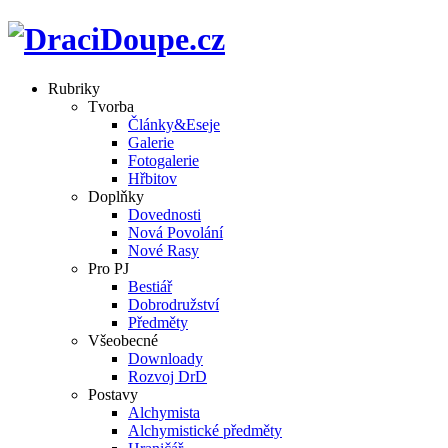
Rubriky
Tvorba
Články&Eseje
Galerie
Fotogalerie
Hřbitov
Doplňky
Dovednosti
Nová Povolání
Nové Rasy
Pro PJ
Bestiář
Dobrodružství
Předměty
Všeobecné
Downloady
Rozvoj DrD
Postavy
Alchymista
Alchymistické předměty