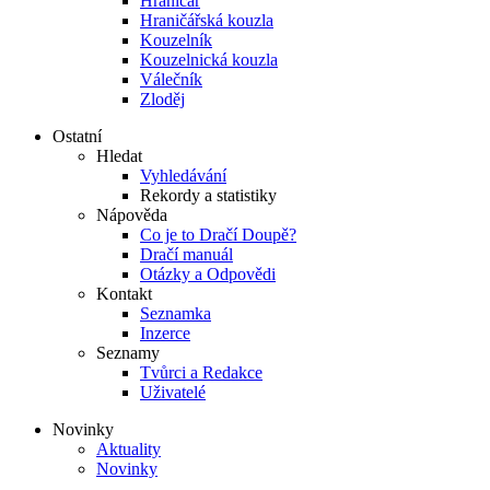
Hraničář
Hraničářská kouzla
Kouzelník
Kouzelnická kouzla
Válečník
Zloděj
Ostatní
Hledat
Vyhledávání
Rekordy a statistiky
Nápověda
Co je to Dračí Doupě?
Dračí manuál
Otázky a Odpovědi
Kontakt
Seznamka
Inzerce
Seznamy
Tvůrci a Redakce
Uživatelé
Novinky
Aktuality
Novinky