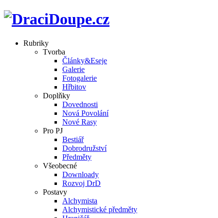
Rubriky
Tvorba
Články&Eseje
Galerie
Fotogalerie
Hřbitov
Doplňky
Dovednosti
Nová Povolání
Nové Rasy
Pro PJ
Bestiář
Dobrodružství
Předměty
Všeobecné
Downloady
Rozvoj DrD
Postavy
Alchymista
Alchymistické předměty