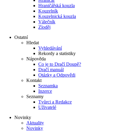
Hraničář
Hraničářská kouzla
Kouzelník
Kouzelnická kouzla
Válečník
Zloděj
Ostatní
Hledat
Vyhledávání
Rekordy a statistiky
Nápověda
Co je to Dračí Doupě?
Dračí manuál
Otázky a Odpovědi
Kontakt
Seznamka
Inzerce
Seznamy
Tvůrci a Redakce
Uživatelé
Novinky
Aktuality
Novinky