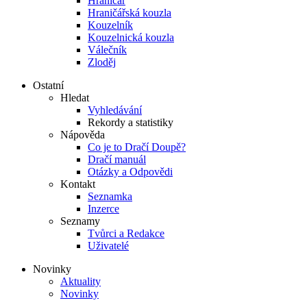
Hraničář
Hraničářská kouzla
Kouzelník
Kouzelnická kouzla
Válečník
Zloděj
Ostatní
Hledat
Vyhledávání
Rekordy a statistiky
Nápověda
Co je to Dračí Doupě?
Dračí manuál
Otázky a Odpovědi
Kontakt
Seznamka
Inzerce
Seznamy
Tvůrci a Redakce
Uživatelé
Novinky
Aktuality
Novinky