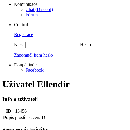
Komunikace
Chat (Discord)
Fórum
Control
Registrace
Nick:
Heslo:
Zapomněl jsem heslo
Doupě jinde
Facebook
Uživatel Ellendir
Info o uživateli
ID
13456
Popis
prostě blázen:-D
Serverové statistiky