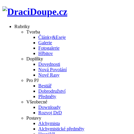
Rubriky
Tvorba
Články&Eseje
Galerie
Fotogalerie
Hřbitov
Doplňky
Dovednosti
Nová Povolání
Nové Rasy
Pro PJ
Bestiář
Dobrodružství
Předměty
Všeobecné
Downloady
Rozvoj DrD
Postavy
Alchymista
Alchymistické předměty