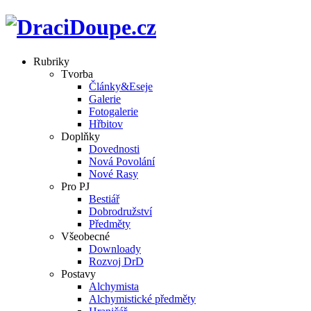
Rubriky
Tvorba
Články&Eseje
Galerie
Fotogalerie
Hřbitov
Doplňky
Dovednosti
Nová Povolání
Nové Rasy
Pro PJ
Bestiář
Dobrodružství
Předměty
Všeobecné
Downloady
Rozvoj DrD
Postavy
Alchymista
Alchymistické předměty