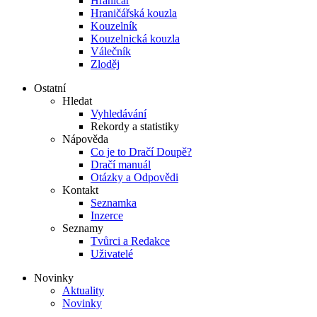
Hraničář
Hraničářská kouzla
Kouzelník
Kouzelnická kouzla
Válečník
Zloděj
Ostatní
Hledat
Vyhledávání
Rekordy a statistiky
Nápověda
Co je to Dračí Doupě?
Dračí manuál
Otázky a Odpovědi
Kontakt
Seznamka
Inzerce
Seznamy
Tvůrci a Redakce
Uživatelé
Novinky
Aktuality
Novinky