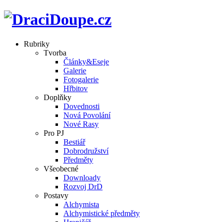
Rubriky
Tvorba
Články&Eseje
Galerie
Fotogalerie
Hřbitov
Doplňky
Dovednosti
Nová Povolání
Nové Rasy
Pro PJ
Bestiář
Dobrodružství
Předměty
Všeobecné
Downloady
Rozvoj DrD
Postavy
Alchymista
Alchymistické předměty