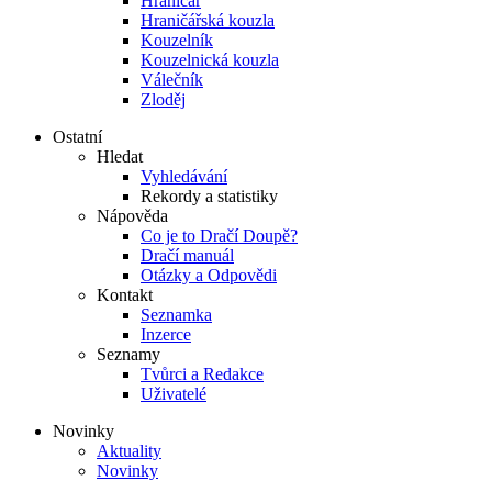
Hraničář
Hraničářská kouzla
Kouzelník
Kouzelnická kouzla
Válečník
Zloděj
Ostatní
Hledat
Vyhledávání
Rekordy a statistiky
Nápověda
Co je to Dračí Doupě?
Dračí manuál
Otázky a Odpovědi
Kontakt
Seznamka
Inzerce
Seznamy
Tvůrci a Redakce
Uživatelé
Novinky
Aktuality
Novinky