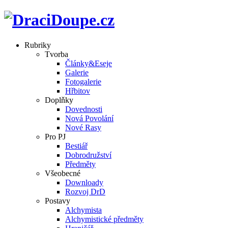
Rubriky
Tvorba
Články&Eseje
Galerie
Fotogalerie
Hřbitov
Doplňky
Dovednosti
Nová Povolání
Nové Rasy
Pro PJ
Bestiář
Dobrodružství
Předměty
Všeobecné
Downloady
Rozvoj DrD
Postavy
Alchymista
Alchymistické předměty