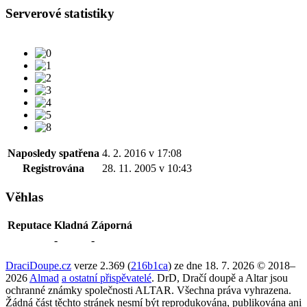
Serverové statistiky
Naposledy spatřena
4. 2. 2016 v 17:08
Registrována
28. 11. 2005 v 10:43
Věhlas
Reputace
Kladná
Záporná
-
-
DraciDoupe.cz
verze 2.369 (
216b1ca
) ze dne 18. 7. 2026 © 2018–
2026
Almad
a ostatní přispěvatelé
. DrD, Dračí doupě a Altar jsou
ochranné známky společnosti ALTAR. Všechna práva vyhrazena.
Žádná část těchto stránek nesmí být reprodukována, publikována ani