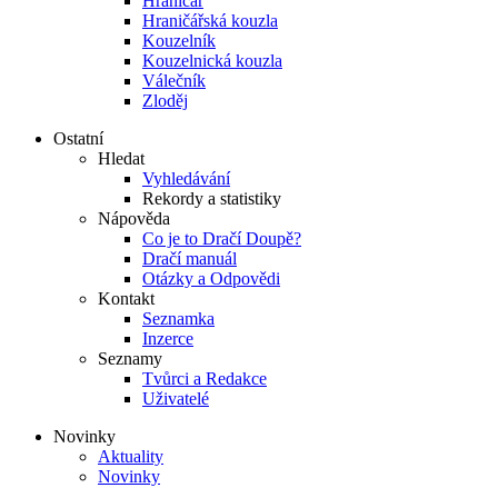
Hraničář
Hraničářská kouzla
Kouzelník
Kouzelnická kouzla
Válečník
Zloděj
Ostatní
Hledat
Vyhledávání
Rekordy a statistiky
Nápověda
Co je to Dračí Doupě?
Dračí manuál
Otázky a Odpovědi
Kontakt
Seznamka
Inzerce
Seznamy
Tvůrci a Redakce
Uživatelé
Novinky
Aktuality
Novinky