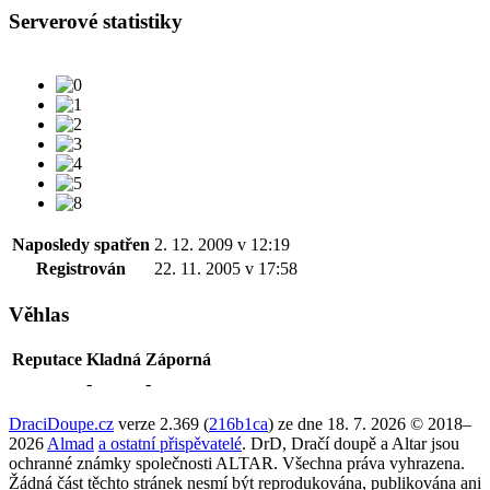
Serverové statistiky
Naposledy spatřen
2. 12. 2009 v 12:19
Registrován
22. 11. 2005 v 17:58
Věhlas
Reputace
Kladná
Záporná
-
-
DraciDoupe.cz
verze 2.369 (
216b1ca
) ze dne 18. 7. 2026 © 2018–
2026
Almad
a ostatní přispěvatelé
. DrD, Dračí doupě a Altar jsou
ochranné známky společnosti ALTAR. Všechna práva vyhrazena.
Žádná část těchto stránek nesmí být reprodukována, publikována ani