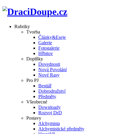
Rubriky
Tvorba
Články&Eseje
Galerie
Fotogalerie
Hřbitov
Doplňky
Dovednosti
Nová Povolání
Nové Rasy
Pro PJ
Bestiář
Dobrodružství
Předměty
Všeobecné
Downloady
Rozvoj DrD
Postavy
Alchymista
Alchymistické předměty