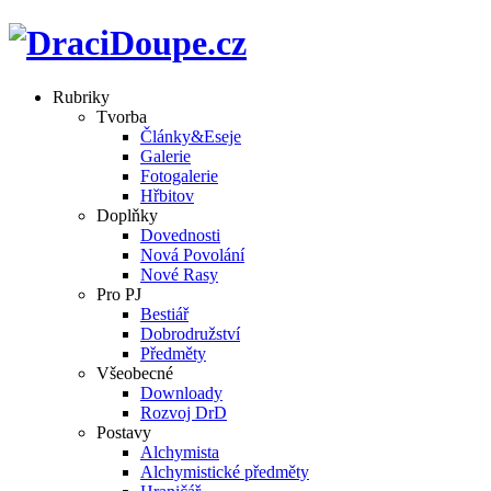
Rubriky
Tvorba
Články&Eseje
Galerie
Fotogalerie
Hřbitov
Doplňky
Dovednosti
Nová Povolání
Nové Rasy
Pro PJ
Bestiář
Dobrodružství
Předměty
Všeobecné
Downloady
Rozvoj DrD
Postavy
Alchymista
Alchymistické předměty