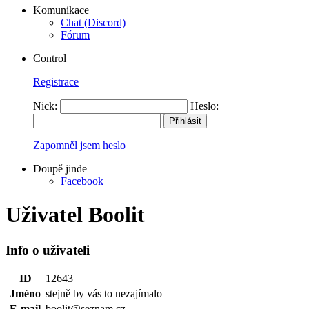
Komunikace
Chat (Discord)
Fórum
Control
Registrace
Nick:
Heslo:
Zapomněl jsem heslo
Doupě jinde
Facebook
Uživatel Boolit
Info o uživateli
ID
12643
Jméno
stejně by vás to nezajímalo
E-mail
boolit@seznam.cz