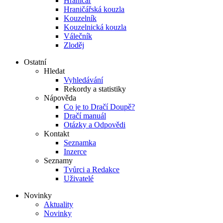
Hraničář
Hraničářská kouzla
Kouzelník
Kouzelnická kouzla
Válečník
Zloděj
Ostatní
Hledat
Vyhledávání
Rekordy a statistiky
Nápověda
Co je to Dračí Doupě?
Dračí manuál
Otázky a Odpovědi
Kontakt
Seznamka
Inzerce
Seznamy
Tvůrci a Redakce
Uživatelé
Novinky
Aktuality
Novinky