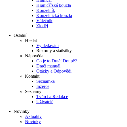
Hraničář
Hraničářská kouzla
Kouzelník
Kouzelnická kouzla
Válečník
Zloděj
Ostatní
Hledat
Vyhledávání
Rekordy a statistiky
Nápověda
Co je to Dračí Doupě?
Dračí manuál
Otázky a Odpovědi
Kontakt
Seznamka
Inzerce
Seznamy
Tvůrci a Redakce
Uživatelé
Novinky
Aktuality
Novinky