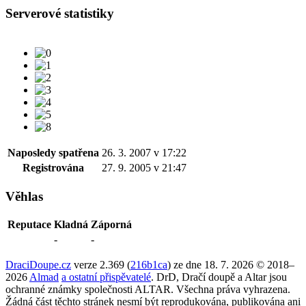
Serverové statistiky
Naposledy spatřena
26. 3. 2007 v 17:22
Registrována
27. 9. 2005 v 21:47
Věhlas
Reputace
Kladná
Záporná
-
-
DraciDoupe.cz
verze 2.369 (
216b1ca
) ze dne 18. 7. 2026 © 2018–
2026
Almad
a ostatní přispěvatelé
. DrD, Dračí doupě a Altar jsou
ochranné známky společnosti ALTAR. Všechna práva vyhrazena.
Žádná část těchto stránek nesmí být reprodukována, publikována ani