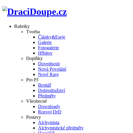
Rubriky
Tvorba
Články&Eseje
Galerie
Fotogalerie
Hřbitov
Doplňky
Dovednosti
Nová Povolání
Nové Rasy
Pro PJ
Bestiář
Dobrodružství
Předměty
Všeobecné
Downloady
Rozvoj DrD
Postavy
Alchymista
Alchymistické předměty