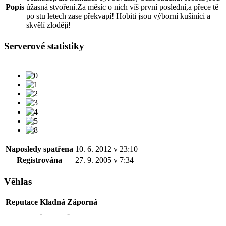
Popis
úžasná stvoření.Za měsíc o nich víš první poslední,a přece tě
po stu letech zase překvapí! Hobiti jsou výborní kušiníci a
skvělí zloději!
Serverové statistiky
Naposledy spatřena
10. 6. 2012 v 23:10
Registrována
27. 9. 2005 v 7:34
Věhlas
Reputace
Kladná
Záporná
-
-