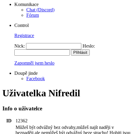
Komunikace
Chat (Discord)
Fórum
Control
Registrace
Nick:
Heslo:
Zapomněl jsem heslo
Doupě jinde
Facebook
Uživatelka Nifredil
Info o uživatelce
ID
12362
Můžeš být odvážný bez odvahy,můžeš najít naději v
beznaději ale nemůžeš být odvážný beze strachu! Hobiti jsou