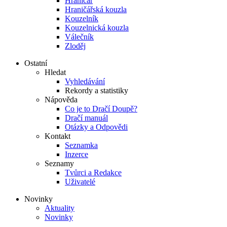
Hraničář
Hraničářská kouzla
Kouzelník
Kouzelnická kouzla
Válečník
Zloděj
Ostatní
Hledat
Vyhledávání
Rekordy a statistiky
Nápověda
Co je to Dračí Doupě?
Dračí manuál
Otázky a Odpovědi
Kontakt
Seznamka
Inzerce
Seznamy
Tvůrci a Redakce
Uživatelé
Novinky
Aktuality
Novinky