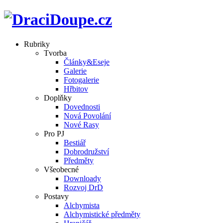
Rubriky
Tvorba
Články&Eseje
Galerie
Fotogalerie
Hřbitov
Doplňky
Dovednosti
Nová Povolání
Nové Rasy
Pro PJ
Bestiář
Dobrodružství
Předměty
Všeobecné
Downloady
Rozvoj DrD
Postavy
Alchymista
Alchymistické předměty