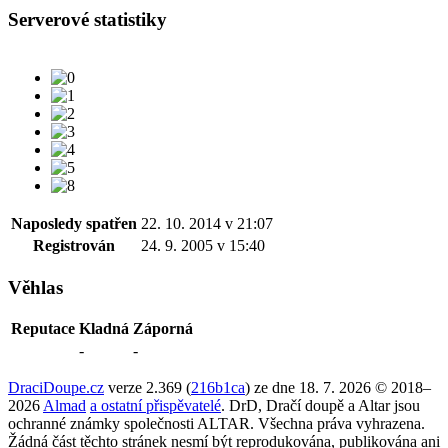
Serverové statistiky
Naposledy spatřen
22. 10. 2014 v 21:07
Registrován
24. 9. 2005 v 15:40
Věhlas
Reputace
Kladná
Záporná
-
-
DraciDoupe.cz
verze 2.369 (
216b1ca
) ze dne 18. 7. 2026 © 2018–
2026
Almad
a ostatní přispěvatelé
. DrD, Dračí doupě a Altar jsou
ochranné známky společnosti ALTAR. Všechna práva vyhrazena.
Žádná část těchto stránek nesmí být reprodukována, publikována ani