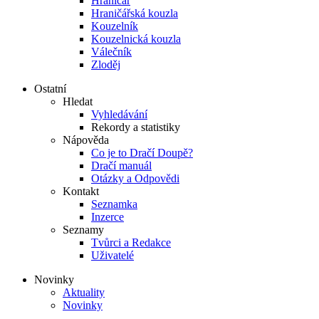
Hraničář
Hraničářská kouzla
Kouzelník
Kouzelnická kouzla
Válečník
Zloděj
Ostatní
Hledat
Vyhledávání
Rekordy a statistiky
Nápověda
Co je to Dračí Doupě?
Dračí manuál
Otázky a Odpovědi
Kontakt
Seznamka
Inzerce
Seznamy
Tvůrci a Redakce
Uživatelé
Novinky
Aktuality
Novinky