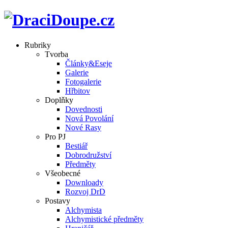
Rubriky
Tvorba
Články&Eseje
Galerie
Fotogalerie
Hřbitov
Doplňky
Dovednosti
Nová Povolání
Nové Rasy
Pro PJ
Bestiář
Dobrodružství
Předměty
Všeobecné
Downloady
Rozvoj DrD
Postavy
Alchymista
Alchymistické předměty