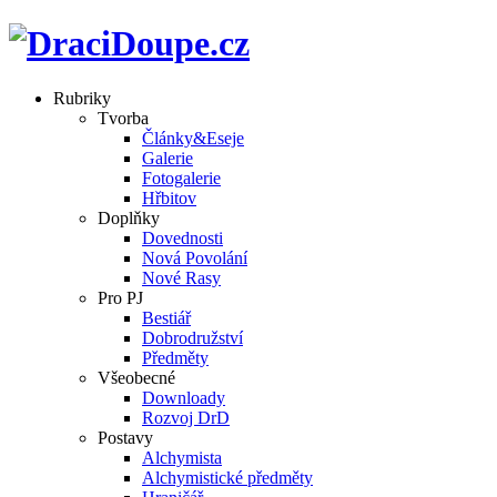
Rubriky
Tvorba
Články&Eseje
Galerie
Fotogalerie
Hřbitov
Doplňky
Dovednosti
Nová Povolání
Nové Rasy
Pro PJ
Bestiář
Dobrodružství
Předměty
Všeobecné
Downloady
Rozvoj DrD
Postavy
Alchymista
Alchymistické předměty