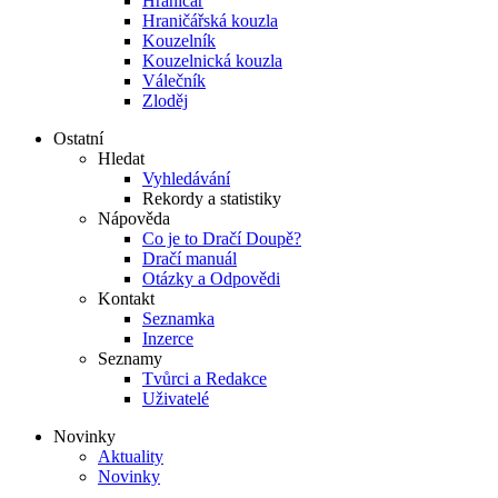
Hraničář
Hraničářská kouzla
Kouzelník
Kouzelnická kouzla
Válečník
Zloděj
Ostatní
Hledat
Vyhledávání
Rekordy a statistiky
Nápověda
Co je to Dračí Doupě?
Dračí manuál
Otázky a Odpovědi
Kontakt
Seznamka
Inzerce
Seznamy
Tvůrci a Redakce
Uživatelé
Novinky
Aktuality
Novinky