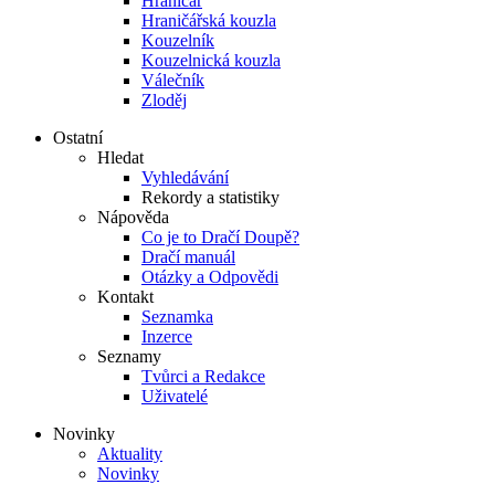
Hraničář
Hraničářská kouzla
Kouzelník
Kouzelnická kouzla
Válečník
Zloděj
Ostatní
Hledat
Vyhledávání
Rekordy a statistiky
Nápověda
Co je to Dračí Doupě?
Dračí manuál
Otázky a Odpovědi
Kontakt
Seznamka
Inzerce
Seznamy
Tvůrci a Redakce
Uživatelé
Novinky
Aktuality
Novinky