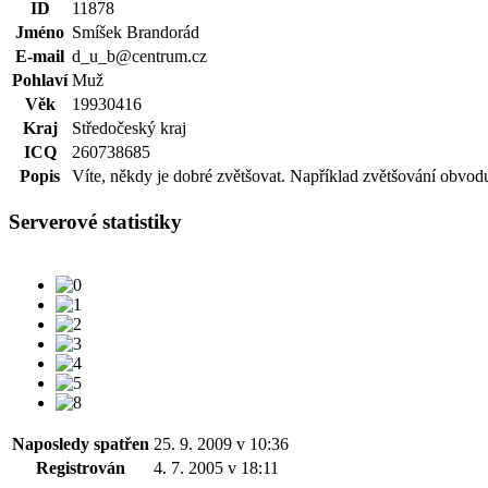
ID
11878
Jméno
Smíšek Brandorád
E-mail
d_u_b@centrum.cz
Pohlaví
Muž
Věk
19930416
Kraj
Středočeský kraj
ICQ
260738685
Popis
Víte, někdy je dobré zvětšovat. Například zvětšování obvodu 
Serverové statistiky
Naposledy spatřen
25. 9. 2009 v 10:36
Registrován
4. 7. 2005 v 18:11