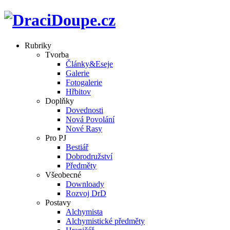
Rubriky
Tvorba
Články&Eseje
Galerie
Fotogalerie
Hřbitov
Doplňky
Dovednosti
Nová Povolání
Nové Rasy
Pro PJ
Bestiář
Dobrodružství
Předměty
Všeobecné
Downloady
Rozvoj DrD
Postavy
Alchymista
Alchymistické předměty