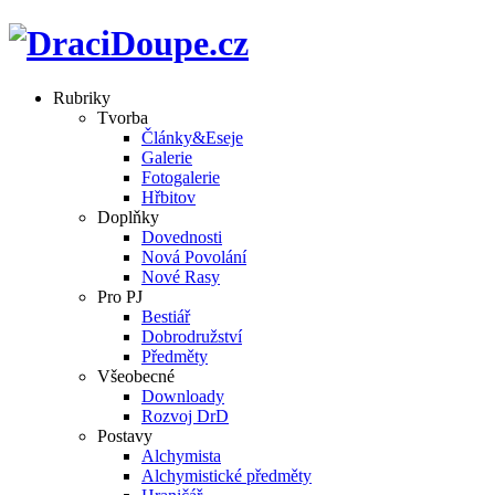
Rubriky
Tvorba
Články&Eseje
Galerie
Fotogalerie
Hřbitov
Doplňky
Dovednosti
Nová Povolání
Nové Rasy
Pro PJ
Bestiář
Dobrodružství
Předměty
Všeobecné
Downloady
Rozvoj DrD
Postavy
Alchymista
Alchymistické předměty