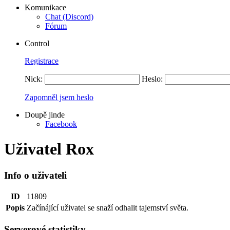
Komunikace
Chat (Discord)
Fórum
Control
Registrace
Nick:
Heslo:
Zapomněl jsem heslo
Doupě jinde
Facebook
Uživatel Rox
Info o uživateli
ID
11809
Popis
Začínájící uživatel se snaží odhalit tajemství světa.
Serverové statistiky