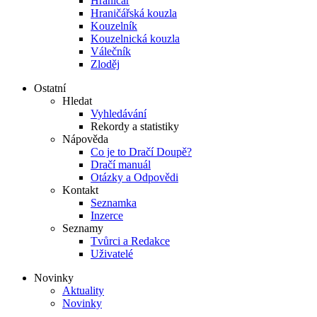
Hraničář
Hraničářská kouzla
Kouzelník
Kouzelnická kouzla
Válečník
Zloděj
Ostatní
Hledat
Vyhledávání
Rekordy a statistiky
Nápověda
Co je to Dračí Doupě?
Dračí manuál
Otázky a Odpovědi
Kontakt
Seznamka
Inzerce
Seznamy
Tvůrci a Redakce
Uživatelé
Novinky
Aktuality
Novinky