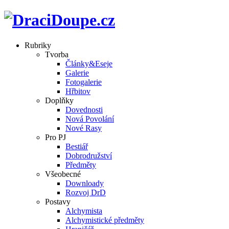
Rubriky
Tvorba
Články&Eseje
Galerie
Fotogalerie
Hřbitov
Doplňky
Dovednosti
Nová Povolání
Nové Rasy
Pro PJ
Bestiář
Dobrodružství
Předměty
Všeobecné
Downloady
Rozvoj DrD
Postavy
Alchymista
Alchymistické předměty