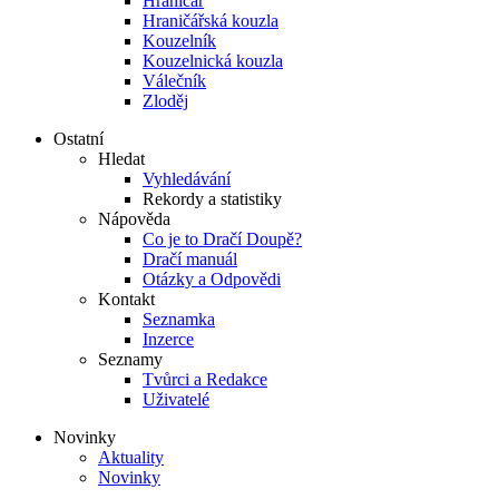
Hraničář
Hraničářská kouzla
Kouzelník
Kouzelnická kouzla
Válečník
Zloděj
Ostatní
Hledat
Vyhledávání
Rekordy a statistiky
Nápověda
Co je to Dračí Doupě?
Dračí manuál
Otázky a Odpovědi
Kontakt
Seznamka
Inzerce
Seznamy
Tvůrci a Redakce
Uživatelé
Novinky
Aktuality
Novinky