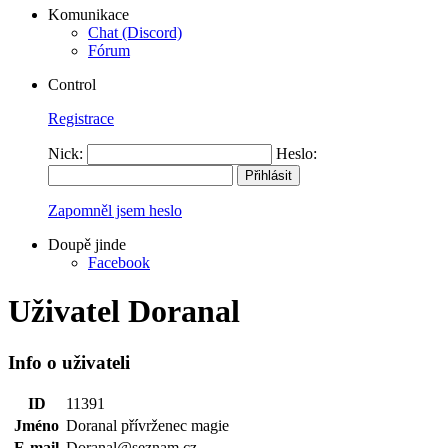
Komunikace
Chat (Discord)
Fórum
Control
Registrace
Nick:
Heslo:
Zapomněl jsem heslo
Doupě jinde
Facebook
Uživatel Doranal
Info o uživateli
ID
11391
Jméno
Doranal přívrženec magie
E-mail
Doranal@seznam.cz