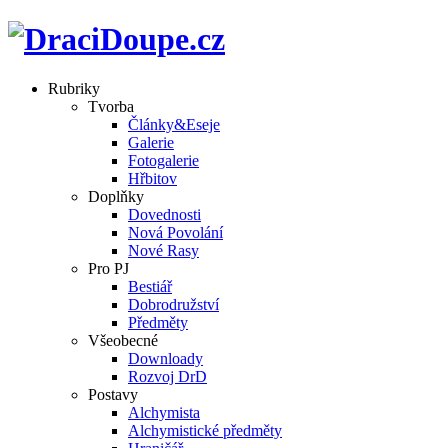
Rubriky
Tvorba
Články&Eseje
Galerie
Fotogalerie
Hřbitov
Doplňky
Dovednosti
Nová Povolání
Nové Rasy
Pro PJ
Bestiář
Dobrodružství
Předměty
Všeobecné
Downloady
Rozvoj DrD
Postavy
Alchymista
Alchymistické předměty