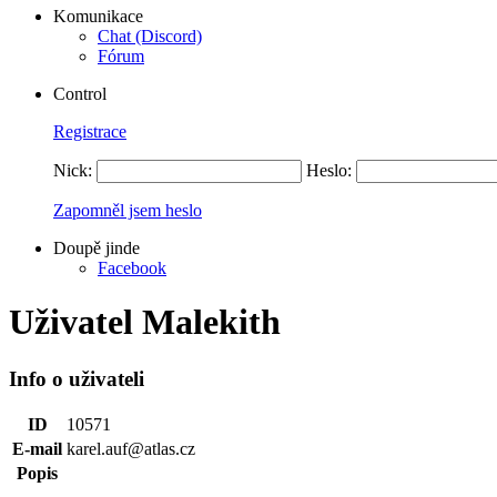
Komunikace
Chat (Discord)
Fórum
Control
Registrace
Nick:
Heslo:
Zapomněl jsem heslo
Doupě jinde
Facebook
Uživatel Malekith
Info o uživateli
ID
10571
E-mail
karel.auf@atlas.cz
Popis