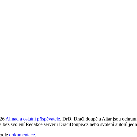
026
Almad
a ostatní přispěvatelé
. DrD, Dračí doupě a Altar jsou ochra
ta bez svolení Redakce serveru DraciDoupe.cz nebo svolení autorů jedn
odle
dokumentace
.