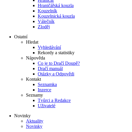
Hraničář
Hraničářská kouzla
Kouzelník
Kouzelnická kouzla
Válečník
Zloděj
Ostatní
Hledat
Vyhledávání
Rekordy a statistiky
Nápověda
Co je to Dračí Doupě?
Dračí manuál
Otázky a Odpovědi
Kontakt
Seznamka
Inzerce
Seznamy
Tvůrci a Redakce
Uživatelé
Novinky
Aktuality
Novinky