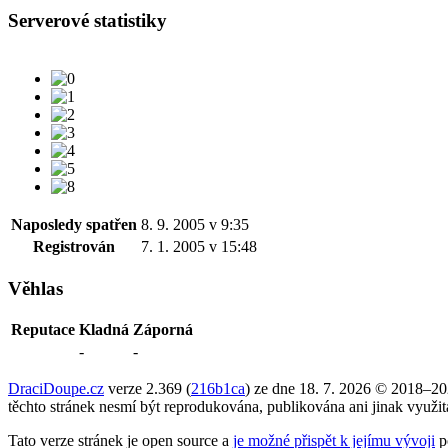
Serverové statistiky
Naposledy spatřen
8. 9. 2005 v 9:35
Registrován
7. 1. 2005 v 15:48
Věhlas
Reputace
Kladná
Záporná
-
-
DraciDoupe.cz
verze 2.369 (
216b1ca
) ze dne 18. 7. 2026 © 2018–2
těchto stránek nesmí být reprodukována, publikována ani jinak využi
Tato verze stránek je open source a
je možné přispět k jejímu vývoji
p