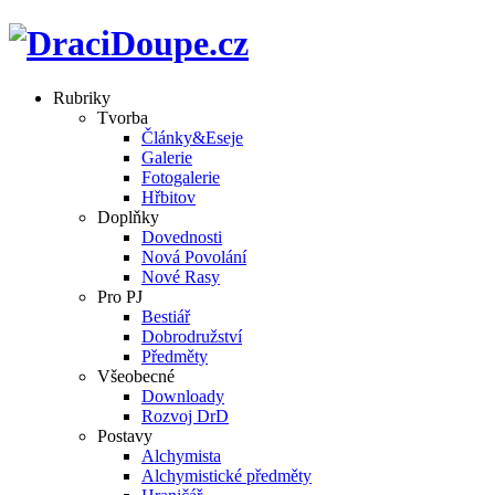
Rubriky
Tvorba
Články&Eseje
Galerie
Fotogalerie
Hřbitov
Doplňky
Dovednosti
Nová Povolání
Nové Rasy
Pro PJ
Bestiář
Dobrodružství
Předměty
Všeobecné
Downloady
Rozvoj DrD
Postavy
Alchymista
Alchymistické předměty