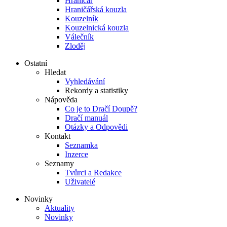
Hraničář
Hraničářská kouzla
Kouzelník
Kouzelnická kouzla
Válečník
Zloděj
Ostatní
Hledat
Vyhledávání
Rekordy a statistiky
Nápověda
Co je to Dračí Doupě?
Dračí manuál
Otázky a Odpovědi
Kontakt
Seznamka
Inzerce
Seznamy
Tvůrci a Redakce
Uživatelé
Novinky
Aktuality
Novinky