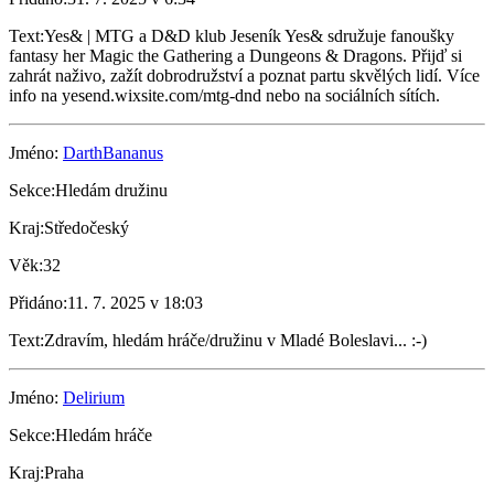
Text:
Yes& | MTG a D&D klub Jeseník Yes& sdružuje fanoušky
fantasy her Magic the Gathering a Dungeons & Dragons. Přijď si
zahrát naživo, zažít dobrodružství a poznat partu skvělých lidí. Více
info na yesend.wixsite.com/mtg-dnd nebo na sociálních sítích.
Jméno:
DarthBananus
Sekce:
Hledám družinu
Kraj:
Středočeský
Věk:
32
Přidáno:
11. 7. 2025 v 18:03
Text:
Zdravím, hledám hráče/družinu v Mladé Boleslavi... :-)
Jméno:
Delirium
Sekce:
Hledám hráče
Kraj:
Praha