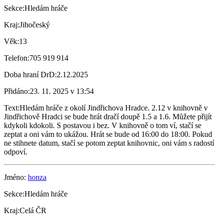
Sekce:
Hledám hráče
Kraj:
Jihočeský
Věk:
13
Telefon:
705 919 914
Doba hraní DrD:
2.12.2025
Přidáno:
23. 11. 2025 v 13:54
Text:
Hledám hráče z okolí Jindřichova Hradce. 2.12 v knihovně v
Jindřichově Hradci se bude hrát dračí doupě 1.5 a 1.6. Můžete přijít
kdykoli kdokoli. S postavou i bez. V knihovně o tom ví, stačí se
zeptat a oni vám to ukážou. Hrát se bude od 16:00 do 18:00. Pokud
ne stihnete datum, stačí se potom zeptat knihovnic, oni vám s radostí
odpoví.
Jméno:
honza
Sekce:
Hledám hráče
Kraj:
Celá ČR