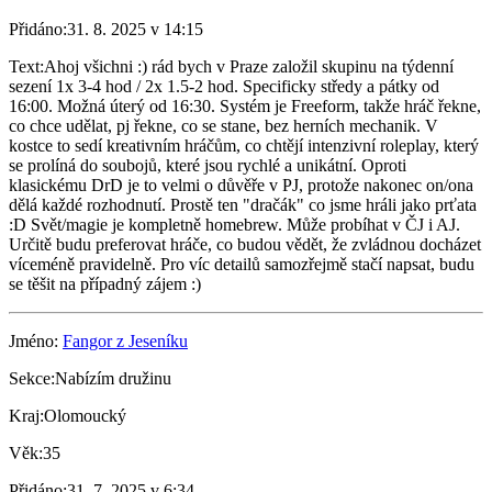
Přidáno:
31. 8. 2025 v 14:15
Text:
Ahoj všichni :) rád bych v Praze založil skupinu na týdenní
sezení 1x 3-4 hod / 2x 1.5-2 hod. Specificky středy a pátky od
16:00. Možná úterý od 16:30. Systém je Freeform, takže hráč řekne,
co chce udělat, pj řekne, co se stane, bez herních mechanik. V
kostce to sedí kreativním hráčům, co chtějí intenzivní roleplay, který
se prolíná do soubojů, které jsou rychlé a unikátní. Oproti
klasickému DrD je to velmi o důvěře v PJ, protože nakonec on/ona
dělá každé rozhodnutí. Prostě ten "dračák" co jsme hráli jako prťata
:D Svět/magie je kompletně homebrew. Může probíhat v ČJ i AJ.
Určitě budu preferovat hráče, co budou vědět, že zvládnou docházet
víceméně pravidelně. Pro víc detailů samozřejmě stačí napsat, budu
se těšit na případný zájem :)
Jméno:
Fangor z Jeseníku
Sekce:
Nabízím družinu
Kraj:
Olomoucký
Věk:
35
Přidáno:
31. 7. 2025 v 6:34