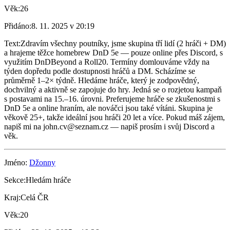
Věk:
26
Přidáno:
8. 11. 2025 v 20:19
Text:
Zdravím všechny poutníky, jsme skupina tří lidí (2 hráči + DM)
a hrajeme těžce homebrew DnD 5e — pouze online přes Discord, s
využitím DnDBeyond a Roll20. Termíny domlouváme vždy na
týden dopředu podle dostupnosti hráčů a DM. Scházíme se
průměrně 1–2× týdně. Hledáme hráče, který je zodpovědný,
dochvilný a aktivně se zapojuje do hry. Jedná se o rozjetou kampaň
s postavami na 15.–16. úrovni. Preferujeme hráče se zkušenostmi s
DnD 5e a online hraním, ale nováčci jsou také vítáni. Skupina je
věkově 25+, takže ideální jsou hráči 20 let a více. Pokud máš zájem,
napiš mi na john.cv@seznam.cz — napiš prosím i svůj Discord a
věk.
Jméno:
Džonny
Sekce:
Hledám hráče
Kraj:
Celá ČR
Věk:
20