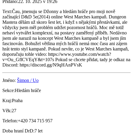
Přidáno:
22. 10. 2025 v 19:26
Text:
Čau, jmenuju se Džonny a hledám hráče pro moji nově
začínající D&D 5e(2014) online West Marches kampaň. Dungeon
Mastera dělám už skoro šest let, i když s nějakými přestávkami, ale
vždycky jsem měl problém udržet pozornost hráčů. Moc mě totiž
nebaví vytvářet komplexní, na postavy zaměřený příběh. Nedávno
jsem ale narazil na koncept West Marches kampaně a byl jsem jím
fascinován. Bohužel většina mých hráčů nemá moc času ani zájem
hrát tento styl kampaně. Pokud nevíte, co je West Marches kampaň,
doporučuju tohle video: https://www.youtube.com/watch?
v=Ou_GflCVEqY&t=107s Pokud se chcete přidat, tady je odkaz na
Discord: https://discord.gg/N9qHAnPVsK
Jméno:
Šimon / Uo
Sekce:
Hledám hráče
Kraj:
Praha
Věk:
27
Telefon:
+420 734 715 957
Doba hraní DrD:
7 let