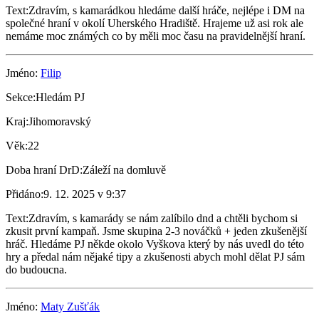
Text:
Zdravím, s kamarádkou hledáme další hráče, nejlépe i DM na
společné hraní v okolí Uherského Hradiště. Hrajeme už asi rok ale
nemáme moc známých co by měli moc času na pravidelnější hraní.
Jméno:
Filip
Sekce:
Hledám PJ
Kraj:
Jihomoravský
Věk:
22
Doba hraní DrD:
Záleží na domluvě
Přidáno:
9. 12. 2025 v 9:37
Text:
Zdravím, s kamarády se nám zalíbilo dnd a chtěli bychom si
zkusit první kampaň. Jsme skupina 2-3 nováčků + jeden zkušenější
hráč. Hledáme PJ někde okolo Vyškova který by nás uvedl do této
hry a předal nám nějaké tipy a zkušenosti abych mohl dělat PJ sám
do budoucna.
Jméno:
Maty Zušťák