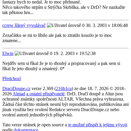
fantazy bych to nedal. Je to moc přehnané.
Něco takového strpím u Strýčka Skrblíka, ale v DrD? Ne nazkažte
tak pěknou hru...
ccrew šílený vyvolávač
30. 3. 2003 v 18:06:48
Zezačátku se mi to líbilo ale pak to ztratilo kouzlo je to moc
zmatene...
Elwin
19. 2. 2003 v 19:52:38
Nejdřív sem si říkal že je to dlouhý a propracovaný a pak sem si
říkal že jeto dlouhý a zmatený. 0*
Předchozí
DraciDoupe.cz
verze 2.369 (
216b1ca
) ze dne 18. 7. 2026 © 2018–
2026
Almad
a ostatní přispěvatelé
. DrD, Dračí doupě a Altar jsou
ochranné známky společnosti ALTAR. Všechna práva vyhrazena.
Žádná část těchto stránek nesmí být reprodukována, publikována ani
jinak využita bez svolení Redakce serveru DraciDoupe.cz nebo
svolení autorů jednotlivých příspěvků.
Tato verze stránek je open source a
je možné přispět k jejímu vývoji
podle
dokumentace
.