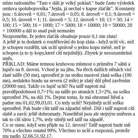
místo radostného "Tam v dáli je velký poklad." bude často výsledek
omluva spolubojovníka "Jejda, já nechal v kapse zlaťák". Konstanty
jsou : 6.úroveň = 0,01; 7.úroveň = 0,05; 8. úroveň = 0,1; 9.úroveň =
0,5; 10. úroveň = 1; 11. úroveň = 5; 12. úroveň = 10; 13 = 50; 14 =
100; 15 = 500; 16 = 1000; 17 = 5000; 18 = 10000; 19 = 50000; 20
= 100000 a dál to snad psát nemusím
Nezpomeňte, že jeden zlaťák obsahuje pouze 0,1 mn zlata!
A ještě je tu dodatek o rozdělování do kop zlata - když ucítí víc, než
je schopen rozdělit, tak ucítí správně o jednu kopu méně, než je
schopen (a to ty kopy,které cítí nejsilněji). Zbytek je nesozumitelná
směs.
PŘíKLAD: Máme temnou kruhovou místnost o průměru 7 sáhů a
lupiče na 8. úrovni. Vchod je na jihu. Na třech dalších stěnách visí
zlaté talíře (50 mn), uprostřed je na stolku masivní zlatá soška (100
mn), nedaleko hradu na severu (2 míle) je zlatý důl před zavřením
(20000 mn). Takže co lupič ucítí? Na talíř naproti má
pravděpodobnost 0,7=1%; na talíře po stranách 1,5=2%, na sošku
uprostřed 3%, na důl 1%. Dejme tomu, že má ohromné štěstí a
padne mu 01,02,99,03,01. Co tedy ucítí? Nejsilněji ucítí sošku
uprostřed. Pak bude cítit talíř na západní stěně. Důl i talíř naproti cítí
slabě a navíc ještě dohromady. Naneštěstí jsou ale stejným směrem a
tak to cítí silou 1,7%, tedy silněji než talíř na západě.
Co se stane, když sem přijde na 12. úrovni? Talíř naproti bude mít
70% a všechno ostatní 99%. Všechno to ucítí a rozpozná, protože
mu padlo 32,66,51,92,17.