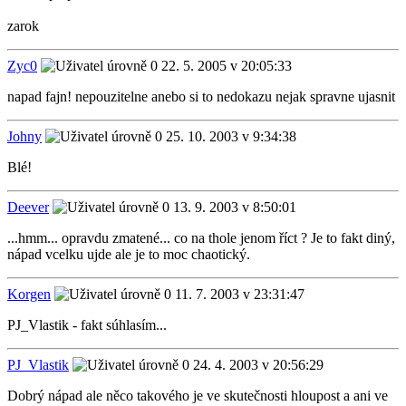
zarok
Zyc0
22. 5. 2005 v 20:05:33
napad fajn! nepouzitelne anebo si to nedokazu nejak spravne ujasnit
Johny
25. 10. 2003 v 9:34:38
Blé!
Deever
13. 9. 2003 v 8:50:01
...hmm... opravdu zmatené... co na thole jenom říct ? Je to fakt diný,
nápad vcelku ujde ale je to moc chaotický.
Korgen
11. 7. 2003 v 23:31:47
PJ_Vlastik - fakt súhlasím...
PJ_Vlastik
24. 4. 2003 v 20:56:29
Dobrý nápad ale něco takového je ve skutečnosti hloupost a ani ve