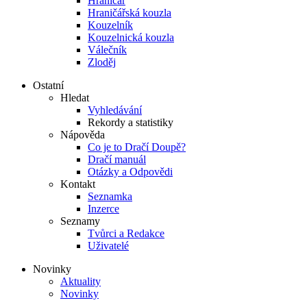
Hraničář
Hraničářská kouzla
Kouzelník
Kouzelnická kouzla
Válečník
Zloděj
Ostatní
Hledat
Vyhledávání
Rekordy a statistiky
Nápověda
Co je to Dračí Doupě?
Dračí manuál
Otázky a Odpovědi
Kontakt
Seznamka
Inzerce
Seznamy
Tvůrci a Redakce
Uživatelé
Novinky
Aktuality
Novinky