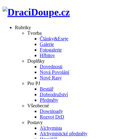
Rubriky
Tvorba
Články&Eseje
Galerie
Fotogalerie
Hřbitov
Doplňky
Dovednosti
Nová Povolání
Nové Rasy
Pro PJ
Bestiář
Dobrodružství
Předměty
Všeobecné
Downloady
Rozvoj DrD
Postavy
Alchymista
Alchymistické předměty