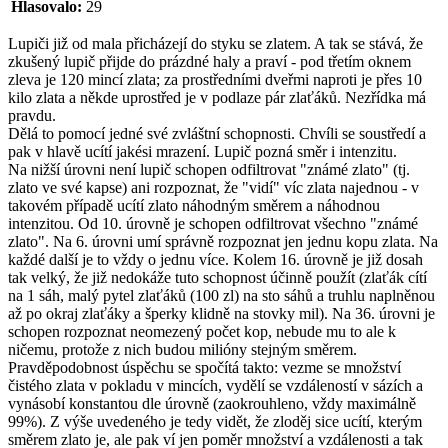
Hlasovalo:
29
Lupiči již od mala přicházejí do styku se zlatem. A tak se stává, že
zkušený lupič přijde do prázdné haly a praví - pod třetím oknem
zleva je 120 mincí zlata; za prostředními dveřmi naproti je přes 10
kilo zlata a někde uprostřed je v podlaze pár zlaťáků. Nezřídka má
pravdu.
Dělá to pomocí jedné své zvláštní schopnosti. Chvíli se soustředí a
pak v hlavě ucítí jakési mrazení. Lupič pozná směr i intenzitu.
Na nižší úrovni není lupič schopen odfiltrovat "známé zlato" (tj.
zlato ve své kapse) ani rozpoznat, že "vidí" víc zlata najednou - v
takovém případě ucítí zlato náhodným směrem a náhodnou
intenzitou. Od 10. úrovně je schopen odfiltrovat všechno "známé
zlato". Na 6. úrovni umí správně rozpoznat jen jednu kopu zlata. Na
každé další je to vždy o jednu více. Kolem 16. úrovně je již dosah
tak velký, že již nedokáže tuto schopnost účinně použít (zlaťák cítí
na 1 sáh, malý pytel zlaťáků (100 zl) na sto sáhů a truhlu naplněnou
až po okraj zlaťáky a šperky klidně na stovky mil). Na 36. úrovni je
schopen rozpoznat neomezený počet kop, nebude mu to ale k
ničemu, protože z nich budou milióny stejným směrem.
Pravděpodobnost úspěchu se spočítá takto: vezme se množství
čistého zlata v pokladu v mincích, vydělí se vzdáleností v sázích a
vynásobí konstantou dle úrovně (zaokrouhleno, vždy maximálně
99%). Z výše uvedeného je tedy vidět, že zloděj sice ucítí, kterým
směrem zlato je, ale pak ví jen poměr množství a vzdálenosti a tak