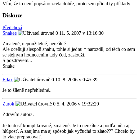
Vím, že to není popsáno zcela dobře, proto sem přidal ty příklady.
Diskuze
Předchozí
Snakee
11. 5. 2007 v 13:16:30
Zmatené, nepoužitelné, nereálné...
Ale oceňuji alespoň snahu, tohle si jednu * narozdíl, od těch co sem
se stejným hodnecením tady četl, zaslouží.
S pozdravem...
Snake
Edax
10. 8. 2006 v 0:45:39
Je to šíleně nepřehledné..
Zarok
5. 4. 2006 v 19:32:29
Zdravím autora.
Je to dosť komplikované, zmätené. Je to nereálne a podľa mňa aj
hlúposť. A zaujíma ma aj spôsob jak vyčuchá to zlato??? Chcelo by
to viac prepracovať.