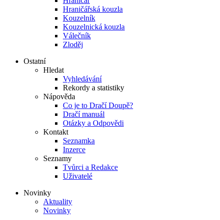
Hraničář
Hraničářská kouzla
Kouzelník
Kouzelnická kouzla
Válečník
Zloděj
Ostatní
Hledat
Vyhledávání
Rekordy a statistiky
Nápověda
Co je to Dračí Doupě?
Dračí manuál
Otázky a Odpovědi
Kontakt
Seznamka
Inzerce
Seznamy
Tvůrci a Redakce
Uživatelé
Novinky
Aktuality
Novinky