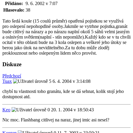
Přidáno:
9. 6. 2002 v 7:07
Hlasovalo:
38
Tato šedá koule (15 coulů průměr) opatřená pojistkou se využívá
pro oslepení nepohopdlné osoby.Jakmile se vytrhne pojistka,granát
bude citlivý na nárazy a po nárazu naplní okolí 5 sáhů velmi jasným
a oslnivým světlem(naplní - stín nepomůže).Každý kdo se v tu chvíli
ocital v této oblasti bude na 3 kola oslepen a veškeré jeho útoky se
berou jako útok na neviditelného.Za tu dobu může zloděj
proklouznout nebo oslepeným lidem něco provést.
Diskuze
Předchozí
Tuax
6. 4. 2004 v 3:14:08
chybí tu vlastnosti toho granátu, kde se dá sehnat, kolik stojí jeho
dostupnost atd.
Keo
20. 1. 2004 v 18:50:43
Nic moc. Flashbang citlivej na naraz, jinej imic asi nesel?
Korgen
11. 7. 2003 v 23:50:21