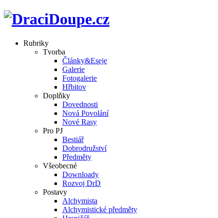
Rubriky
Tvorba
Články&Eseje
Galerie
Fotogalerie
Hřbitov
Doplňky
Dovednosti
Nová Povolání
Nové Rasy
Pro PJ
Bestiář
Dobrodružství
Předměty
Všeobecné
Downloady
Rozvoj DrD
Postavy
Alchymista
Alchymistické předměty