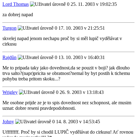
Lord Thomas
25. 11. 2003 v 19:02:35
za dobrej napad
Turgon
17. 10. 2003 v 21:25:51
skvelej napad jenom nechapu proč by si měl lupič vydělávat v
cirkusu
Rajdůn
13. 10. 2003 v 16:40:31
Me to pripada taky jako dovednost,da se pouzit v boji? jak dlouho
trva salto?(napr)pricita se obratnost?nemal by byt postih k tichemu
pohybu treba pritom skoku...?
Wrigley
26. 9. 2003 v 13:18:43
Me osobne prijde ze je to spis dovednost nez schopnost, ale musim
uznat: dobre reseni pravdepodobnosti.
Johny
14. 8. 2003 v 14:53:45
Uffffffff. Proč by si chodil LUPIČ vydělávat do cirkusu! Ať rovnou