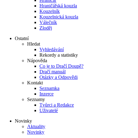
Hraničář
Hraničářská kouzla
Kouzelník
Kouzelnická kouzla
Válečník
Zloděj
Ostatní
Hledat
Vyhledávání
Rekordy a statistiky
Nápověda
Co je to Dračí Doupě?
Dračí manuál
Otázky a Odpovědi
Kontakt
Seznamka
Inzerce
Seznamy
Tvůrci a Redakce
Uživatelé
Novinky
Aktuality
Novinky