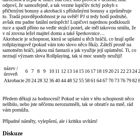
odpoví, že samozřejmě, a tak vezme lupičův tichý pohyb s
přičtenými bonusy a akrobacii s příslušnými bonusy a zprůměruje
to. Tradá pravděpodobnost je na světě! PJ si tedy hodí podruhé,
avšak mu padne fatální neúspěch! Lupičovi najednou podklouzli
ruce a spadl přímo na vedle stojící postel, ale měl takovou smůlu, že
v ní zrovna ležel majitel domu a také šperkovnice…
Akrobacie je schopnost, která se uplatní u těch hráčů, co hrají spíše
rollplayingově (pokud vám toto slovo něco říká). Záleží prostě na
samotném hráči, jakou má fantazii a jak využije její uplatnění. Ti, co
neznají význam slova Rollplaying, tak si moc srandy neužijí!
název /
6
7
8
9
10
11
12
13
14
15
16
17
18
19
20
21
22
23
24
úroveň
Akrobacie
20
24
28
32
36
40
44
48
52
55
58
61
64
67
70
73
76
79
82
Předem děkuji za hodnocení! Pokud se vám v této schopnosti něco
nelíbilo, nebo jste něčemu nerozumněli, tak se obratťe na mně, rád
vám pomůžu.
Případné náměty, vylepšení, ale i kritiku uvítám!
Diskuze