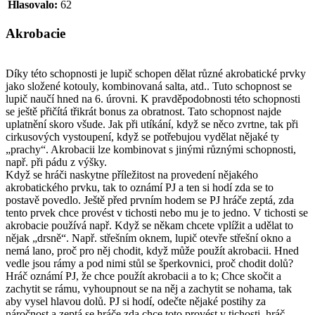
Hlasovalo:
62
Akrobacie
Díky této schopnosti je lupič schopen dělat různé akrobatické prvky
jako složené kotouly, kombinovaná salta, atd.. Tuto schopnost se
lupič naučí hned na 6. úrovni. K pravděpodobnosti této schopnosti
se ještě přičítá třikrát bonus za obratnost. Tato schopnost najde
uplatnění skoro všude. Jak při utíkání, když se něco zvrtne, tak při
cirkusových vystoupení, když se potřebujou vydělat nějaké ty
„prachy“. Akrobacii lze kombinovat s jinými různými schopnosti,
např. při pádu z výšky.
Když se hráči naskytne příležitost na provedení nějakého
akrobatického prvku, tak to oznámí PJ a ten si hodí zda se to
postavě povedlo. Ještě před prvním hodem se PJ hráče zeptá, zda
tento prvek chce provést v tichosti nebo mu je to jedno. V tichosti se
akrobacie používá např. Když se někam chcete vplížit a udělat to
nějak „drsně“. Např. střešním oknem, lupič otevře střešní okno a
nemá lano, proč pro něj chodit, když může použít akrobacii. Hned
vedle jsou rámy a pod nimi stůl se šperkovnici, proč chodit dolů?
Hráč oznámí PJ, že chce použít akrobacii a to k; Chce skočit a
zachytit se rámu, vyhoupnout se na něj a zachytit se nohama, tak
aby vysel hlavou dolů. PJ si hodí, odečte nějaké postihy za
náročnost a zeptá se hráče zda chce toto provést v tichosti, hráč