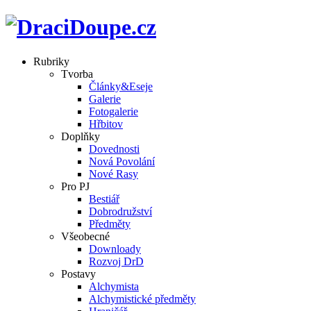
Rubriky
Tvorba
Články&Eseje
Galerie
Fotogalerie
Hřbitov
Doplňky
Dovednosti
Nová Povolání
Nové Rasy
Pro PJ
Bestiář
Dobrodružství
Předměty
Všeobecné
Downloady
Rozvoj DrD
Postavy
Alchymista
Alchymistické předměty