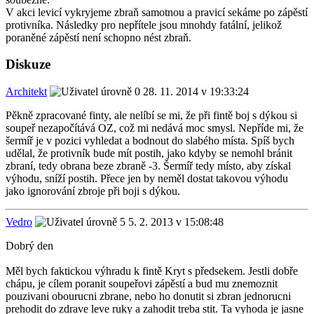
V akci levicí vykryjeme zbraň samotnou a pravicí sekáme po zápěstí
protivníka. Následky pro nepřítele jsou mnohdy fatální, jelikož
poraněné zápěstí není schopno nést zbraň.
Diskuze
Architekt
28. 11. 2014 v 19:33:24
Pěkně zpracované finty, ale nelíbí se mi, že při fintě boj s dýkou si
soupeř nezapočítává OZ, což mi nedává moc smysl. Nepříde mi, že
šermíř je v pozici vyhledat a bodnout do slabého místa. Spíš bych
udělal, že protivník bude mít postih, jako kdyby se nemohl bránit
zbraní, tedy obrana beze zbraně -3. Šermíř tedy místo, aby získal
výhodu, sníží postih. Přece jen by neměl dostat takovou výhodu
jako ignorování zbroje při boji s dýkou.
Vedro
5. 2. 2013 v 15:08:48
Dobrý den
Měl bych faktickou výhradu k fintě Kryt s předsekem. Jestli dobře
chápu, je cílem poranit soupeřovi zápěstí a bud mu znemoznit
pouzivani obourucni zbrane, nebo ho donutit si zbran jednorucni
prehodit do zdrave leve ruky a zahodit treba stit. Ta vyhoda je jasne