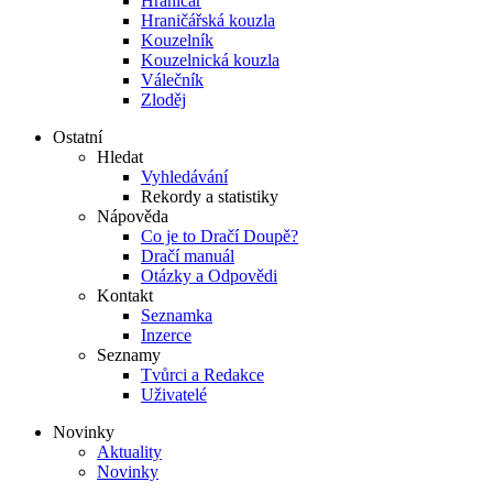
Hraničář
Hraničářská kouzla
Kouzelník
Kouzelnická kouzla
Válečník
Zloděj
Ostatní
Hledat
Vyhledávání
Rekordy a statistiky
Nápověda
Co je to Dračí Doupě?
Dračí manuál
Otázky a Odpovědi
Kontakt
Seznamka
Inzerce
Seznamy
Tvůrci a Redakce
Uživatelé
Novinky
Aktuality
Novinky