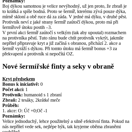
Poznámky:
Boj dýkou samotnou je velice nevýhodný, už jen proto, že zbraň je
to krátká a spíše bodná. Proto se šermíř, kterému zývá pouze dýka,
mírně skloní a obě ruce dá za záda. V jedné má dýku, v druhé pěst.
Protivník neví z jaké strany šermíř zaútočí dýkou, proto má při
šermířově útoku postih –3.
V první akci šermíř zaútočí s velkým (tak aby upoutal) rozmachem
na protivníka pěstí. Tuto ránu bude chtít protivník vykrýt, jakmile
nepřítel připravuje kryt a již začíná s obranou, přichází 2. akce a
šermíř vyráží s dýkou. Při tomto útoku má šermíř bonus +3 za
překvapení a protivník si nepočítá OZ.
Nové šermířské finty a seky v obraně
Kryt předsekem
Bonus k iniciativě:
0
Počet akcí:
1
Protivník:
humanoid s 1 zbraní
Zbraň:
2 tesáky, 2krátké meče
Průběh:
1. akce: O: Úč +0;Oč -1
Poznámky:
Velice jednoduchý, lehce použitelný a silně efektivní finta. Pokud na
nás nepřítel vede sek, nejlépe býk, tak kryjeme oběma zbraněmi
souběžně.