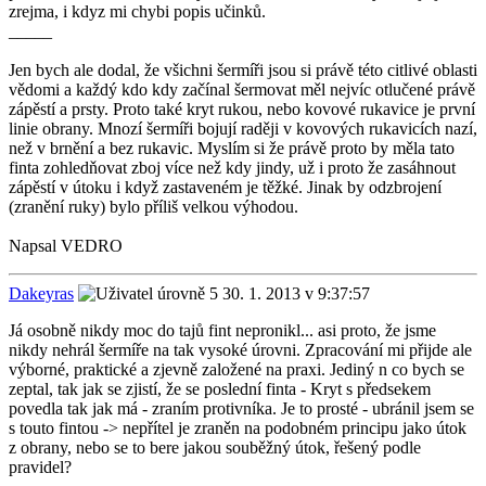
zrejma, i kdyz mi chybi popis učinků.
_____
Jen bych ale dodal, že všichni šermíři jsou si právě této citlivé oblasti
vědomi a každý kdo kdy začínal šermovat měl nejvíc otlučené právě
zápěstí a prsty. Proto také kryt rukou, nebo kovové rukavice je první
linie obrany. Mnozí šermíři bojují raději v kovových rukavicích nazí,
než v brnění a bez rukavic. Myslím si že právě proto by měla tato
finta zohledňovat zboj více než kdy jindy, už i proto že zasáhnout
zápěstí v útoku i když zastaveném je těžké. Jinak by odzbrojení
(zranění ruky) bylo příliš velkou výhodou.
Napsal VEDRO
Dakeyras
30. 1. 2013 v 9:37:57
Já osobně nikdy moc do tajů fint nepronikl... asi proto, že jsme
nikdy nehrál šermíře na tak vysoké úrovni. Zpracování mi přijde ale
výborné, praktické a zjevně založené na praxi. Jediný n co bych se
zeptal, tak jak se zjistí, že se poslední finta - Kryt s předsekem
povedla tak jak má - zraním protivníka. Je to prosté - ubránil jsem se
s touto fintou -> nepřítel je zraněn na podobném principu jako útok
z obrany, nebo se to bere jakou souběžný útok, řešený podle
pravidel?