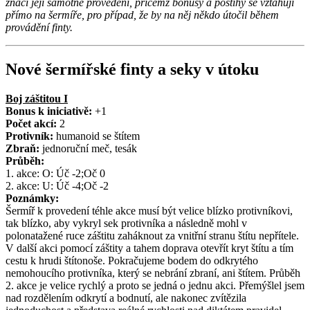
značí její samotné provedení, přičemž bonusy a postihy se vztahují
přímo na šermíře, pro případ, že by na něj někdo útočil během
provádění finty.
Nové šermířské finty a seky v útoku
Boj záštitou I
Bonus k iniciativě:
+1
Počet akcí:
2
Protivník:
humanoid se štítem
Zbraň:
jednoruční meč, tesák
Průběh:
1. akce: O: Úč -2;Oč 0
2. akce: U: Úč -4;Oč -2
Poznámky:
Šermíř k provedení téhle akce musí být velice blízko protivníkovi,
tak blízko, aby vykryl sek protivníka a následně mohl v
polonatažené ruce záštitu zaháknout za vnitřní stranu štítu nepřítele.
V další akci pomocí záštity a tahem doprava otevřít kryt štítu a tím
cestu k hrudi štítonoše. Pokračujeme bodem do odkrytého
nemohoucího protivníka, který se nebrání zbraní, ani štítem. Průběh
2. akce je velice rychlý a proto se jedná o jednu akci. Přemýšlel jsem
nad rozdělením odkrytí a bodnutí, ale nakonec zvítězila