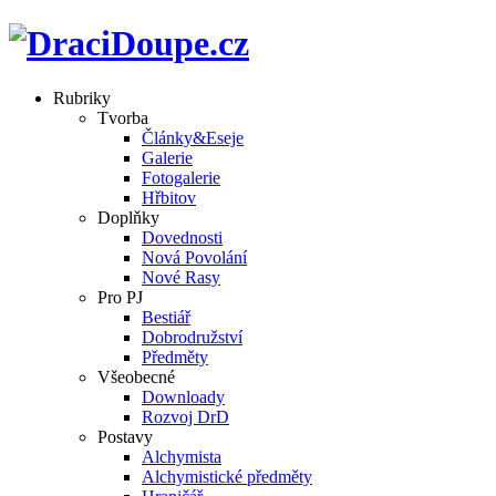
Rubriky
Tvorba
Články&Eseje
Galerie
Fotogalerie
Hřbitov
Doplňky
Dovednosti
Nová Povolání
Nové Rasy
Pro PJ
Bestiář
Dobrodružství
Předměty
Všeobecné
Downloady
Rozvoj DrD
Postavy
Alchymista
Alchymistické předměty