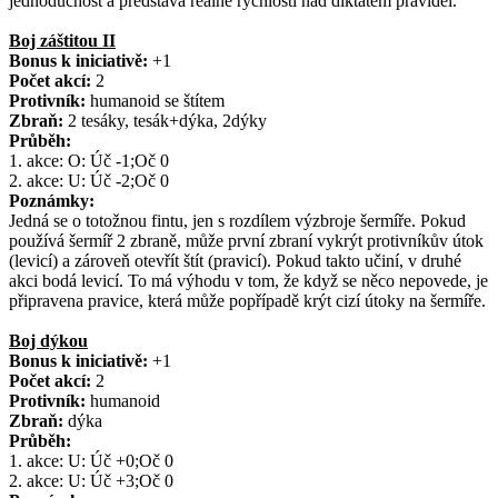
jednoduchost a představa reálné rychlosti nad diktátem pravidel.
Boj záštitou II
Bonus k iniciativě:
+1
Počet akcí:
2
Protivník:
humanoid se štítem
Zbraň:
2 tesáky, tesák+dýka, 2dýky
Průběh:
1. akce: O: Úč -1;Oč 0
2. akce: U: Úč -2;Oč 0
Poznámky:
Jedná se o totožnou fintu, jen s rozdílem výzbroje šermíře. Pokud
používá šermíř 2 zbraně, může první zbraní vykrýt protivníkův útok
(levicí) a zároveň otevřít štít (pravicí). Pokud takto učiní, v druhé
akci bodá levicí. To má výhodu v tom, že když se něco nepovede, je
připravena pravice, která může popřípadě krýt cizí útoky na šermíře.
Boj dýkou
Bonus k iniciativě:
+1
Počet akcí:
2
Protivník:
humanoid
Zbraň:
dýka
Průběh:
1. akce: U: Úč +0;Oč 0
2. akce: U: Úč +3;Oč 0