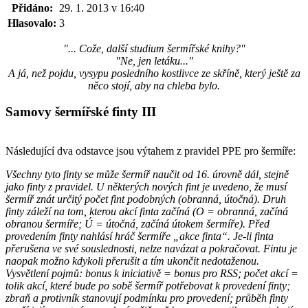
Přidáno:
29. 1. 2013 v 16:40
Hlasovalo:
3
"... Cože, další studium šermířské knihy?"
"Ne, jen letáku..."
A já, než pojdu, vysypu posledního kostlivce ze skříně, který ještě za
něco stojí, aby na chleba bylo.
Samovy šermířské finty III
Následující dva odstavce jsou výtahem z pravidel PPE pro šermíře:
Všechny tyto finty se může šermíř naučit od 16. úrovně dál, stejně
jako finty z pravidel. U některých nových fint je uvedeno, že musí
šermíř znát určitý počet fint podobných (obranná, útočná). Druh
finty záleží na tom, kterou akcí finta začíná (O = obranná, začíná
obranou šermíře; Ú = útočná, začíná útokem šermíře). Před
provedením finty nahlásí hráč šermíře „akce finta“. Je-li finta
přerušena ve své souslednosti, nelze navázat a pokračovat. Fintu je
naopak možno kdykoli přerušit a tím ukončit nedotaženou.
Vysvětlení pojmů: bonus k iniciativě = bonus pro RSS; počet akcí =
tolik akcí, které bude po sobě šermíř potřebovat k provedení finty;
zbraň a protivník stanovují podmínku pro provedení; průběh finty