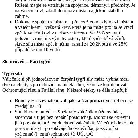
Rušení magie se vztahuje na spojence, démony, i předměty. Je
na válečníkovi, zda-li do úprav místa magickou stabilitu
zahrne.
Dokonalé spojení s místem – přenos životní síly mezi místem
a válečníkem – veškerá krev, která je na místě prolita se vrací
zpět k válečníkovi v nadsázce řečeno. Ve 25% se vrátí
polovina zranění živým bytostem, které způsobí válečník
skrze sílu místa zpět k němu. (zraní za 20 životů a ve 25%
případů se mu 10 vrátí).
36. úroveň – Pán tygrů
Tygří síla
Válečník si při jednorázovém čerpání tygří síly může vybrat mezi
dvěma efekty s předchozích nabídek s tím, že nelze kombinovat
Ochromující ránu a Fatální ránu. Některé efekty se dále zlepšují:
Bonusy Houževnatého zabijáka a Nadpřirozených reflexů se
zvedají na +3
Stín bitev minulých – Spektrály válečník může ovládat,
směrovat a ti jej bez reptání poslouchají. Mohou se objevit i
jiná povolání, než jen duchové válečníků. Válečníci dokonale
porozumí stylu povolávajícího válečníka, poskytují si
vzájemně (i jemu) sehranost +3 UČ, OČ..