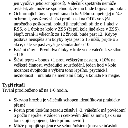
jen využívá jeho schopností). Válečník spektrála nemůže
ovládat, ale může se spolehnout, že mu bude bojovat po boku.
Ochromující rány – první rána do každého soupeře jej může
ochromit, zasažený si hází proti pasti na ODL ve výši
utrpěného poškození, pokud ji nepřehodí přijde o 1 akci v
RSS, o 1 útok za kolo v ZSS (či půl kola jiné akce v ZSS).
Např. zraní-li válečník za 12 životů, bude past 12. Kdyby
postava neuspěla ani kdyby byla past o 15 nižší, přijde o 2
akce, dále se past zvyšuje standardně o 10.
Fatální rány – První dva útoky v kole vede válečník se silou
+1k6.
Štěstí tygra – bonus +1 proti veškerým pastem, +10% na
veškeré činnosti vyžadující soustředění, jeden hod v kole
možnost dvojhodu a výběru toho lepšího, psychická
nezdolnost – imunita na mentální útoky a kouzla PS magie.
Tygří rituál
Trvání prodlouženo až na 1-6 hodin.
Skrytou hrozbu je válečník schopen identifikovat prakticky
přesně.
Postih proti útokům zezadu zůstává -3, válečník má povědomí
o počtu nepřátel v zádech i celkovém dění za nimi (jak si na
tom stojí i spojenci, které přímo nevidí)
Může propojit spojence se sebou/místem (musí se účastnit