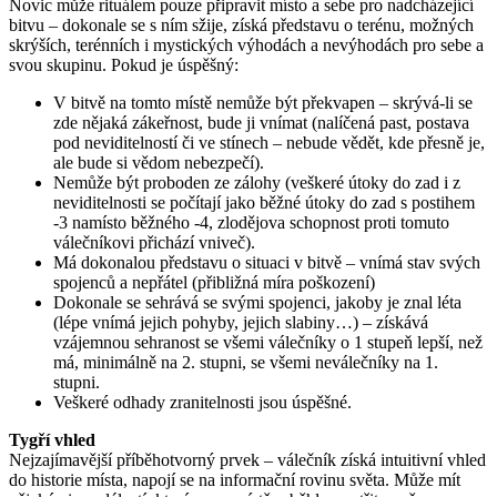
Novic může rituálem pouze připravit místo a sebe pro nadcházející
bitvu – dokonale se s ním sžije, získá představu o terénu, možných
skrýších, terénních i mystických výhodách a nevýhodách pro sebe a
svou skupinu. Pokud je úspěšný:
V bitvě na tomto místě nemůže být překvapen – skrývá-li se
zde nějaká zákeřnost, bude ji vnímat (nalíčená past, postava
pod neviditelností či ve stínech – nebude vědět, kde přesně je,
ale bude si vědom nebezpečí).
Nemůže být proboden ze zálohy (veškeré útoky do zad i z
neviditelnosti se počítají jako běžné útoky do zad s postihem
-3 namísto běžného -4, zlodějova schopnost proti tomuto
válečníkovi přichází vniveč).
Má dokonalou představu o situaci v bitvě – vnímá stav svých
spojenců a nepřátel (přibližná míra poškození)
Dokonale se sehrává se svými spojenci, jakoby je znal léta
(lépe vnímá jejich pohyby, jejich slabiny…) – získává
vzájemnou sehranost se všemi válečníky o 1 stupeň lepší, než
má, minimálně na 2. stupni, se všemi neválečníky na 1.
stupni.
Veškeré odhady zranitelnosti jsou úspěšné.
Tygří vhled
Nejzajímavější příběhotvorný prvek – válečník získá intuitivní vhled
do historie místa, napojí se na informační rovinu světa. Může mít