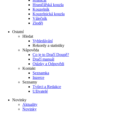
Hraničář
Hraničářská kouzla
Kouzelník
Kouzelnická kouzla
Válečník
Zloděj
Ostatní
Hledat
Vyhledávání
Rekordy a statistiky
Nápověda
Co je to Dračí Doupě?
Dračí manuál
Otázky a Odpovědi
Kontakt
Seznamka
Inzerce
Seznamy
Tvůrci a Redakce
Uživatelé
Novinky
Aktuality
Novinky