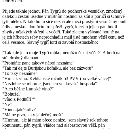
Dobrý den
Přijede takhle jednou Pán Tygrů do podhorské vesničky, zmožený
dalekou cestou usedne v místním hostinci za stůl a poručí si Ohnivé
tyří mléko. Nikdo ho tu sice nezná ale mezi prostými vesničany budí
údiv a neskonalou úctu trojspřeží tygrů, kterým jejich pán hodil
zbytky nějakých skřetů k večeři. Také zlatem vyšívané houně na
jejich hřbetech (aby neprochladli) mají jistě mnohem větší cenu než
celá vesnice. Slavný tygří lord si zavolá hostinského:
"Tak kde je to moje Tygří mlíko, nemůžu čekat věčně" A hodí na
stůl drobný diamant.
"Promiňte pane takový nápoj neznáme"
"Tak mi dejte Burijskou kořalku, ale bez zázvoru"
"To taky neznáme"
"Hm tak víno. Kehltanské ročník 53 PVV (po velké válce)"
"Nezlobte se milorde, jsme jen venkovská hospoda"
"A co běžné Luntské víno?"
"Bohužel"
"víno z Podhůří?"
"Ne"
"Víno...jakékoliv?
"Máme pivo, taky jablečný mošt"
"Hmmm...ale já mám přece peníze, jsem slavný rek tohoto
kontinentu, pán tygrů, vládce nad alabastrovou věží, pán