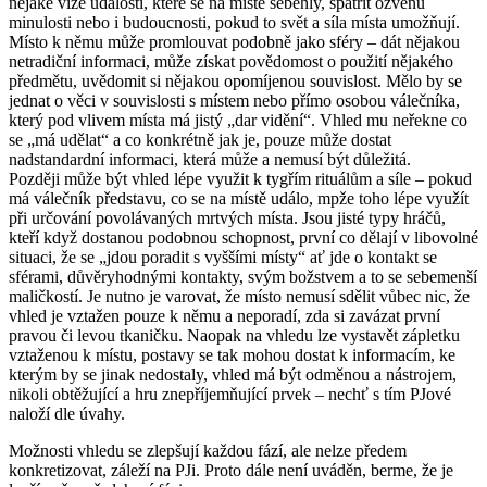
nějaké vize událostí, které se na místě seběhly, spatřit ozvěnu
minulosti nebo i budoucnosti, pokud to svět a síla místa umožňují.
Místo k němu může promlouvat podobně jako sféry – dát nějakou
netradiční informaci, může získat povědomost o použití nějakého
předmětu, uvědomit si nějakou opomíjenou souvislost. Mělo by se
jednat o věci v souvislosti s místem nebo přímo osobou válečníka,
který pod vlivem místa má jistý „dar vidění“. Vhled mu neřekne co
se „má udělat“ a co konkrétně jak je, pouze může dostat
nadstandardní informaci, která může a nemusí být důležitá.
Později může být vhled lépe využit k tygřím rituálům a síle – pokud
má válečník představu, co se na místě událo, mpže toho lépe využít
při určování povolávaných mrtvých místa. Jsou jisté typy hráčů,
kteří když dostanou podobnou schopnost, první co dělají v libovolné
situaci, že se „jdou poradit s vyššími místy“ ať jde o kontakt se
sférami, důvěryhodnými kontakty, svým božstvem a to se sebemenší
maličkostí. Je nutno je varovat, že místo nemusí sdělit vůbec nic, že
vhled je vztažen pouze k němu a neporadí, zda si zavázat první
pravou či levou tkaničku. Naopak na vhledu lze vystavět zápletku
vztaženou k místu, postavy se tak mohou dostat k informacím, ke
kterým by se jinak nedostaly, vhled má být odměnou a nástrojem,
nikoli obtěžující a hru znepříjemňující prvek – nechť s tím PJové
naloží dle úvahy.
Možnosti vhledu se zlepšují každou fází, ale nelze předem
konkretizovat, záleží na PJi. Proto dále není uváděn, berme, že je