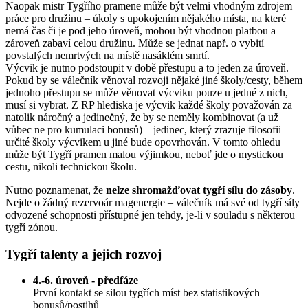
Naopak mistr Tygřího pramene může být velmi vhodným zdrojem
práce pro družinu – úkoly s upokojením nějakého místa, na které
nemá čas či je pod jeho úroveň, mohou být vhodnou platbou a
zároveň zabaví celou družinu. Může se jednat např. o vybití
povstalých nemrtvých na místě nasáklém smrtí.
Výcvik je nutno podstoupit v době přestupu a to jeden za úroveň.
Pokud by se válečník věnoval rozvoji nějaké jiné školy/cesty, během
jednoho přestupu se může věnovat výcviku pouze u jedné z nich,
musí si vybrat. Z RP hlediska je výcvik každé školy považován za
natolik náročný a jedinečný, že by se neměly kombinovat (a už
vůbec ne pro kumulaci bonusů) – jedinec, který zrazuje filosofii
určité školy výcvikem u jiné bude opovrhován. V tomto ohledu
může být Tygří pramen malou výjimkou, neboť jde o mystickou
cestu, nikoli technickou školu.
Nutno poznamenat, že
nelze shromažďovat tygří sílu do zásoby
.
Nejde o žádný rezervoár magenergie – válečník má své od tygří síly
odvozené schopnosti přístupné jen tehdy, je-li v souladu s některou
tygří zónou.
Tygří talenty a jejich rozvoj
4.-6. úroveň - předfáze
První kontakt se silou tygřích míst bez statistikových
bonusů/postihů