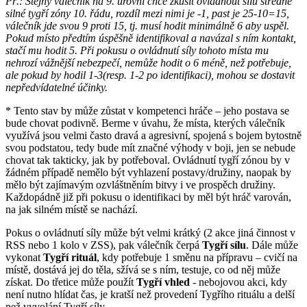
Př.: Stejný válečník na 9. úrovni chce zkusit ovládnout sílu středně
silné tygří zóny 10. řádu, rozdíl mezi nimi je -1, past je 25-10=15,
válečník jde svou 9 proti 15, tj. musí hodit minimálně 6 aby uspěl.
Pokud místo předtím úspěšně identifikoval a navázal s ním kontakt,
stačí mu hodit 5. Při pokusu o ovládnutí síly tohoto místa mu
nehrozí vážnější nebezpečí, nemůže hodit o 6 méně, než potřebuje,
ale pokud by hodil 1-3(resp. 1-2 po identifikaci), mohou se dostavit
nepředvídatelné účinky.
* Tento stav by může zůstat v kompetenci hráče – jeho postava se
bude chovat podivně. Berme v úvahu, že místa, kterých válečník
využívá jsou velmi často dravá a agresivní, spojená s bojem bytostně
svou podstatou, tedy bude mít značné výhody v boji, jen se nebude
chovat tak takticky, jak by potřeboval. Ovládnutí tygří zónou by v
žádném případě nemělo být vyhlazení postavy/družiny, naopak by
mělo být zajímavým ozvláštněním bitvy i ve prospěch družiny.
Každopádně již při pokusu o identifikaci by měl být hráč varován,
na jak silném místě se nachází.
Pokus o ovládnutí síly může být velmi krátký (2 akce jiná činnost v
RSS nebo 1 kolo v ZSS), pak válečník čerpá
Tygří sílu
. Dále může
vykonat
Tygří rituál
, kdy potřebuje 1 směnu na přípravu – cvičí na
místě, dostává jej do těla, sžívá se s ním, testuje, co od něj může
získat. Do třetice může použít
Tygří vhled
- nebojovou akci, kdy
není nutno hlídat čas, je kratší než provedení Tygřího rituálu a delší
než vyvolání Tygří síly.