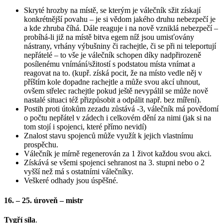
Skryté hrozby na místě, se kterým je válečník sžit získají
konkrétnější povahu – je si vědom jakého druhu nebezpečí je
a kde zhruba číhá. Dále reaguje i na nově vzniklá nebezpečí –
probíhá-li již na místě bitva egem níž jsou umisťovány
nástrany, vrhány výbušniny či rachejtle, či se při ni teleportují
nepřátelé – to vše je válečník schopen díky nadpřirozeně
posílenému vnímání/sžitostí s podstatou místa vnímat a
reagovat na to. (kupř. získá pocit, že na místo vedle něj v
příštím kole dopadne rachejtle a může svou akcí uhnout,
ovšem střelec rachejtle pokud ještě nevypálil se může nově
nastalé situaci též přizpůsobit a odpálit např. bez míření).
Postih proti útokům zezadu zůstává -3, válečník má povědomí
o počtu nepřátel v zádech i celkovém dění za nimi (jak si na
tom stojí i spojenci, které přímo nevidí)
Znalost stavu spojenců může využít k jejich vlastnímu
prospěchu.
Válečník je mírně regenerován za 1 život každou svou akci.
Získává se všemi spojenci sehranost na 3. stupni nebo o 2
vyšší než má s ostatními válečníky.
Veškeré odhady jsou úspěšné.
16. – 25. úroveň – mistr
Tygří síla
.