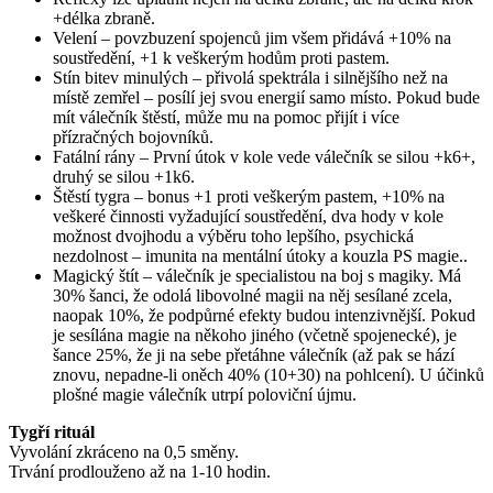
+délka zbraně.
Velení – povzbuzení spojenců jim všem přidává +10% na
soustředění, +1 k veškerým hodům proti pastem.
Stín bitev minulých – přivolá spektrála i silnějšího než na
místě zemřel – posílí jej svou energií samo místo. Pokud bude
mít válečník štěstí, může mu na pomoc přijít i více
přízračných bojovníků.
Fatální rány – První útok v kole vede válečník se silou +k6+,
druhý se silou +1k6.
Štěstí tygra – bonus +1 proti veškerým pastem, +10% na
veškeré činnosti vyžadující soustředění, dva hody v kole
možnost dvojhodu a výběru toho lepšího, psychická
nezdolnost – imunita na mentální útoky a kouzla PS magie..
Magický štít – válečník je specialistou na boj s magiky. Má
30% šanci, že odolá libovolné magii na něj sesílané zcela,
naopak 10%, že podpůrné efekty budou intenzivnější. Pokud
je sesílána magie na někoho jiného (včetně spojenecké), je
šance 25%, že ji na sebe přetáhne válečník (až pak se hází
znovu, nepadne-li oněch 40% (10+30) na pohlcení). U účinků
plošné magie válečník utrpí poloviční újmu.
Tygří rituál
Vyvolání zkráceno na 0,5 směny.
Trvání prodlouženo až na 1-10 hodin.