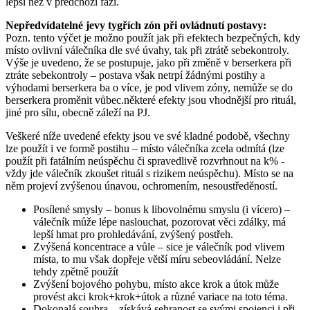
lepší než v předchozí fázi.
Nepředvídatelné jevy tygřích zón při ovládnutí postavy:
Pozn. tento výčet je možno použít jak při efektech bezpečných, kdy
místo ovlivní válečníka dle své úvahy, tak při ztrátě sebekontroly.
Výše je uvedeno, že se postupuje, jako při změně v berserkera při
ztráte sebekontroly – postava však netrpí žádnými postihy a
výhodami berserkera ba o více, je pod vlivem zóny, nemůže se do
berserkera proměnit vůbec.některé efekty jsou vhodnější pro rituál,
jiné pro sílu, obecně záleží na PJ.
Veškeré níže uvedené efekty jsou ve své kladné podobě, všechny
lze použít i ve formě postihu – místo válečníka zcela odmítá (lze
použít při fatálním neúspěchu či spravedlivě rozvrhnout na k% -
vždy jde válečník zkoušet rituál s rizikem neúspěchu). Místo se na
něm projeví zvýšenou únavou, ochromením, nesoustředěností.
Posílené smysly – bonus k libovolnému smyslu (i vícero) –
válečník může lépe naslouchat, pozorovat věci zdálky, má
lepší hmat pro prohledávání, zvýšený postřeh.
Zvýšená koncentrace a vůle – sice je válečník pod vlivem
místa, to mu však dopřeje větší míru sebeovládání. Nelze
tehdy zpětně použít
Zvýšení bojového pohybu, místo akce krok a útok může
provést akci krok+krok+útok a různé variace na toto téma.
Dokonalá souhra – získává sehranost se svými spojenci i při