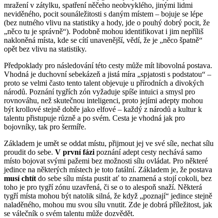
mražení v zátylku, spatření něčeho neobvyklého, jinými lidmi
neviděného, pocit sounáležitosti s daným místem – bojuje se lépe
(bez nutného vlivu na statistiky a hody, jde o pouhý dobrý pocit, že
„něco tu je správně“). Podobně mohou identifikovat i jim nepříliš
nakloněná místa, kde se cítí unavenější, vědí, že je „něco špatně“
opět bez vlivu na statistiky.
Předpoklady pro následování této cesty může mít libovolná postava.
Vhodná je duchovní sebekázeň a jistá míra „spjatosti s podstatou“ –
proto se velmi často tento talent objevuje u přírodních a divokých
národů. Poznání tygřích zón vyžaduje spíše intuici a smysl pro
rovnováhu, než skutečnou inteligenci, proto jejími adepty mohou
být krollové stejně dobře jako elfové – každý z národů a kultur k
talentu přistupuje různě a po svém. Cesta je vhodná jak pro
bojovníky, tak pro šermíře.
Základem je umět se oddat místu, přijmout jej ve své síle, nechat sílu
proudit do sebe.
V první fázi
poznání adept cesty nechává samo
místo bojovat svými pažemi bez možnosti sílu ovládat. Pro některé
jedince na některých místech je toto fatální. Základem je, že postava
musí chtít
do sebe sílu místa pustit ať to znamená a stojí cokoli, bez
toho je pro tygří zónu uzavřená, či se o to alespoň snaží. Některá
tygří místa mohou být natolik silná, že když „poznají“ jedince stejně
naladěného, mohou mu svou sílu vnutit. Zde je dobrá příležitost, jak
se válečník o svém talentu může dozvědět.