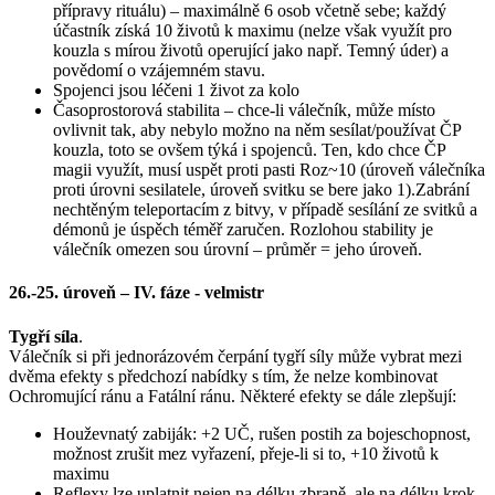
přípravy rituálu) – maximálně 6 osob včetně sebe; každý
účastník získá 10 životů k maximu (nelze však využít pro
kouzla s mírou životů operující jako např. Temný úder) a
povědomí o vzájemném stavu.
Spojenci jsou léčeni 1 život za kolo
Časoprostorová stabilita – chce-li válečník, může místo
ovlivnit tak, aby nebylo možno na něm sesílat/používat ČP
kouzla, toto se ovšem týká i spojenců. Ten, kdo chce ČP
magii využít, musí uspět proti pasti Roz~10 (úroveň válečníka
proti úrovni sesilatele, úroveň svitku se bere jako 1).Zabrání
nechtěným teleportacím z bitvy, v případě sesílání ze svitků a
démonů je úspěch téměř zaručen. Rozlohou stability je
válečník omezen sou úrovní – průměr = jeho úroveň.
26.-25. úroveň – IV. fáze - velmistr
Tygří síla
.
Válečník si při jednorázovém čerpání tygří síly může vybrat mezi
dvěma efekty s předchozí nabídky s tím, že nelze kombinovat
Ochromující ránu a Fatální ránu. Některé efekty se dále zlepšují:
Houževnatý zabiják: +2 UČ, rušen postih za bojeschopnost,
možnost zrušit mez vyřazení, přeje-li si to, +10 životů k
maximu
Reflexy lze uplatnit nejen na délku zbraně, ale na délku krok