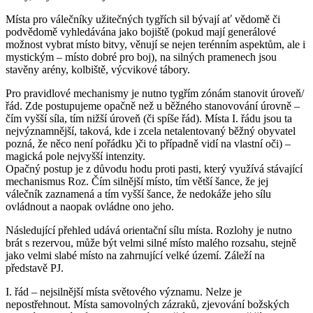
Místa pro válečníky užitečných tygřích sil bývají ať vědomě či
podvědomě vyhledávána jako bojiště (pokud mají generálové
možnost vybrat místo bitvy, věnují se nejen terénním aspektům, ale i
mystickým – místo dobré pro boj), na silných pramenech jsou
stavěny arény, kolbiště, výcvikové tábory.
Pro pravidlové mechanismy je nutno tygřím zónám stanovit úroveň/
řád. Zde postupujeme opačně než u běžného stanovování úrovně –
čím vyšší síla, tím nižší úroveň (či spíše řád). Místa I. řádu jsou ta
nejvýznamnější, taková, kde i zcela netalentovaný běžný obyvatel
pozná, že něco není pořádku )či to případně vidí na vlastní oči) –
magická pole nejvyšší intenzity.
Opačný postup je z důvodu hodu proti pasti, který využívá stávající
mechanismus Roz. Čím silnější místo, tím větší šance, že jej
válečník zaznamená a tím vyšší šance, že nedokáže jeho sílu
ovládnout a naopak ovládne ono jeho.
Následující přehled udává orientační sílu místa. Rozlohy je nutno
brát s rezervou, může být velmi silné místo malého rozsahu, stejně
jako velmi slabé místo na zahrnující velké území. Záleží na
představě PJ.
I. řád – nejsilnější místa světového významu. Nelze je
nepostřehnout. Místa samovolných zázraků, zjevování božských