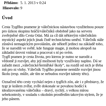
Přidáno:
5. 1. 2013 v 0:24
Hlasovalo:
9
Úvod
Cesta Tygřího pramene je válečnickou nástavbou využitelnou pouze
pro úzkou skupinu hráčů/válečníků obdobně jako na serveru
zveřejněné dílo Cesta Odai. Má za cíl dát některým válečníkům
mystický aspekt jejich jinak čistě technickému umění. Válečník stále
zůstává nemagickým povoláním, ale někteří jedinci na základě toho,
že se narodili ve světě, kde funguje magie, ji mohou alespoň na
základní úrovni vnímat a pracovat s ní po svém.
Tygří pramen je cesta života, pro kterou je nutno se narodit a
vědomě ji rozvíjet, aby její možnosti byly využívány naplno. Dá se
zařadit mezi „válečnické/šermířské školy“, na rozdíl od nich je třeba
mít pro ni vlohy. Válečník Tygřího pramene nemůže rozvíjet jinou
školu (resp. může, ale tím se nebudou rozvíjet talenty této).
Označení této cesty vychází nejen z tygřích zón, ale i z představy, že
tygr je králem zvířat, zvíře dokonale se povahou hodící k
idealizovanému válečníku – dravý, rychlý, s velkou mírou
sebekontroly, v souladu s okolním prostředím takovým stylem, že je
jeho pánem.