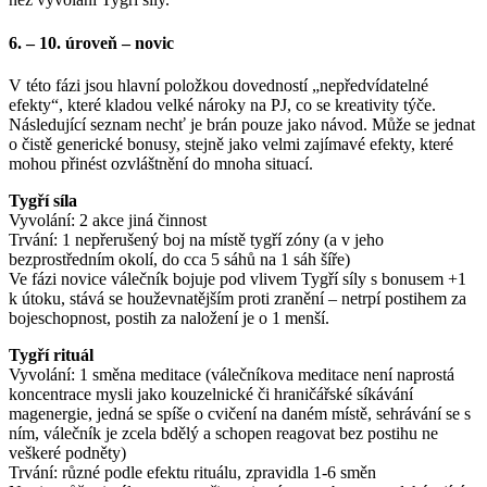
6. – 10. úroveň – novic
V této fázi jsou hlavní položkou dovedností „nepředvídatelné
efekty“, které kladou velké nároky na PJ, co se kreativity týče.
Následující seznam nechť je brán pouze jako návod. Může se jednat
o čistě generické bonusy, stejně jako velmi zajímavé efekty, které
mohou přinést ozvláštnění do mnoha situací.
Tygří síla
Vyvolání: 2 akce jiná činnost
Trvání: 1 nepřerušený boj na místě tygří zóny (a v jeho
bezprostředním okolí, do cca 5 sáhů na 1 sáh šíře)
Ve fázi novice válečník bojuje pod vlivem Tygří síly s bonusem +1
k útoku, stává se houževnatějším proti zranění – netrpí postihem za
bojeschopnost, postih za naložení je o 1 menší.
Tygří rituál
Vyvolání: 1 směna meditace (válečníkova meditace není naprostá
koncentrace mysli jako kouzelnické či hraničářské síkávání
magenergie, jedná se spíše o cvičení na daném místě, sehrávání se s
ním, válečník je zcela bdělý a schopen reagovat bez postihu ne
veškeré podněty)
Trvání: různé podle efektu rituálu, zpravidla 1-6 směn