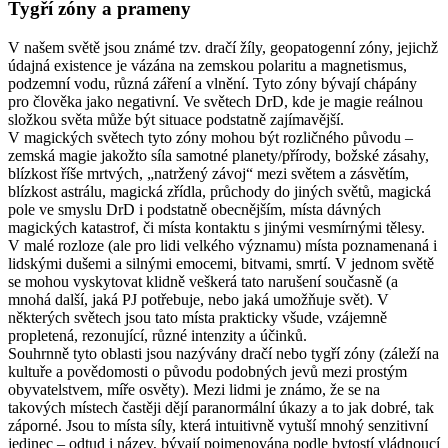
Tygří zóny a prameny
V našem světě jsou známé tzv. dračí žíly, geopatogenní zóny, jejichž
údajná existence je vázána na zemskou polaritu a magnetismus,
podzemní vodu, různá záření a vlnění. Tyto zóny bývají chápány
pro člověka jako negativní. Ve světech DrD, kde je magie reálnou
složkou světa může být situace podstatně zajímavější.
V magických světech tyto zóny mohou být rozličného původu –
zemská magie jakožto síla samotné planety/přírody, božské zásahy,
blízkost říše mrtvých, „natržený závoj“ mezi světem a zásvětím,
blízkost astrálu, magická zřídla, průchody do jiných světů, magická
pole ve smyslu DrD i podstatně obecnějším, místa dávných
magických katastrof, či místa kontaktu s jinými vesmírnými tělesy.
V malé rozloze (ale pro lidi velkého významu) místa poznamenaná i
lidskými dušemi a silnými emocemi, bitvami, smrtí. V jednom světě
se mohou vyskytovat klidně veškerá tato narušení současně (a
mnohá další, jaká PJ potřebuje, nebo jaká umožňuje svět). V
některých světech jsou tato místa prakticky všude, vzájemně
propletená, rezonující, různé intenzity a účinků.
Souhrnně tyto oblasti jsou nazývány dračí nebo tygří zóny (záleží na
kultuře a povědomosti o původu podobných jevů mezi prostým
obyvatelstvem, míře osvěty). Mezi lidmi je známo, že se na
takových místech častěji dějí paranormální úkazy a to jak dobré, tak
záporné. Jsou to místa síly, která intuitivně vytuší mnohý senzitivní
jedinec – odtud i název, bývají pojmenována podle bytostí vládnoucí