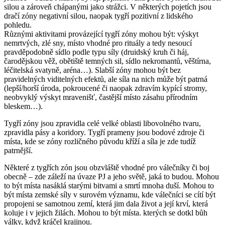
silou a zároveň chápanými jako strážci. V některých pojetích jsou
dračí zóny negativní silou, naopak tygří pozitivní z lidského
pohledu.
Různými aktivitami provázející tygří zóny mohou být: výskyt
nemrtvých, zlé sny, místo vhodné pro rituály a tedy nesoucí
pravděpodobně sídlo podle typu síly (druidský kruh či háj,
čarodějskou věž, obětiště temných sil, sídlo nekromantů, věštírna,
léčitelská svatyně, aréna…). Slabší zóny mohou být bez
pravidelných viditelných efektů, ale síla na nich může být patrná
(lepší/horší úroda, pokroucené či naopak zdravím kypící stromy,
neobvyklý výskyt mravenišť, častější místo zásahu přírodním
bleskem…).
Tygří zóny jsou zpravidla celé velké oblasti libovolného tvaru,
zpravidla pásy a koridory. Tygří prameny jsou bodové zdroje či
místa, kde se zóny rozličného původu kříží a síla je zde tudíž
patrnější.
Některé z tygřích zón jsou obzvláště vhodné pro válečníky či boj
obecně – zde záleží na úvaze PJ a jeho světě, jaká to budou. Mohou
to být místa nasáklá starými bitvami a smrtí mnoha duší. Mohou to
být místa zemské síly v surovém významu, kde válečníci se cítí být
propojeni se samotnou zemí, která jim dala život a její krví, která
koluje i v jejich žilách. Mohou to být místa. kterých se dotkl bůh
války, když kráčel krajinou.