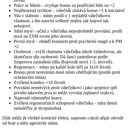
životů
Práce se štítem – zvyšuje bonus za používání štítu na +2
Nepřirozená rychlost – válečník získává bonus +1 k iniciativě
Síla v slabosti – místo posílí o 1 nejslabší válečníkovu
vlastnost, s tím souvisí veškeré změny jak bojové tak
nebojové.
Silná mysl – učiní z válečníka nepodrobitelé povolání, posílí
mysl na ZSM rovnu jeho úrovni.
Pevná mysl – obdaří bonusem proti psychické magii a k PM
+2
Osobnost – zvýší charismu válečníka nikoli vzhledovou, ale
skutečnou sílu osobnosti. Dá šanci zastrašovat podle
Sniperova zastrašení (dílo Bojovník nový 1-5. úroveň).
Regenerace – místo jej každé kolo léčí za 1k10 životů
Bonus proti nestvůrám dané místo obtěžujícím (postih proti
ochráncům místa)
Zvýšená kondice +10 životů
Povolání nemrtvých proti válečníkovi i jako spojence (při
prvním takovém jevu to může vyvolat zajímavé reakce).
Naprosté odstranění únavy.
Zvýšení regeneračních schopností válečníka – míra denní
samoléčby je dvojnásobná.
Dále může jít všeliké komické efekty, naprosto cokoli nějak odvislé
od boje a míry agresivity místa.