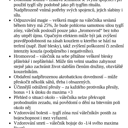
použití tygří síly podobně jako při tygřím rituálu.
Nadpřirozeně vnímá potřeby svých spojenců, jejich slabiny i
sílu.
Odpuzování magie – veškerá magie na válečníka seslaná
během bitvy má 25%, že bude pohlcena samotnou silou tygří
zóny, válečník poslouží pouze jako „hromosvod“ bez toho
aby utrpěl újmu. Opačným efektem může být jak zvýšení
pravděpodobnosti na zásah kouzlem u kterého se hází na
trefení (např. žluté blesky), takž zvýšení poškození či zesílení
intenzity kouzla (podpůrného i negativního).
Hromosvod – válečník na sebe přitáhne veškeré blesky
přátelské i nepřátelské. Může tím velmi snadno zahynout
stejně jako zachránit život slabším členům družiny, obzvláště
kouzelníkům.
Obdaření nadpřirozenou akrobatickou dovedností – může
přeskočit několik sáhů, třeba i obsazených.
Účinnější odrážení přesily – za každého protivníka přesily,
bonus +1 k útoku do maxima +3
Přehled o situaci okolo – válečníka nelze překvapit
probodnutím zezadu, má povědomí o dění na bitevním poli
okolo něj
Vzdorování bolesti – tygří zóna rusí válečníkův postih za
bojeschopnost i mez vyřazení.
Vzdorování smrti – válečník bojuje do -1/4 svého maxima