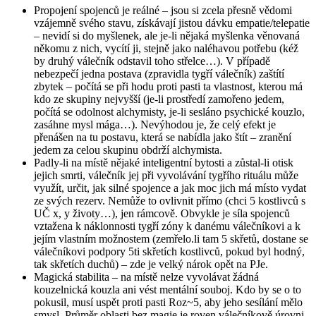
Propojení spojenců je reálné – jsou si zcela přesně vědomi
vzájemně svého stavu, získávají jistou dávku empatie/telepatie
– nevidí si do myšlenek, ale je-li nějaká myšlenka věnovaná
někomu z nich, vycítí ji, stejně jako naléhavou potřebu (kéž
by druhý válečník odstavil toho střelce…). V případě
nebezpečí jedna postava (zpravidla tygří válečník) zaštítí
zbytek – počítá se při hodu proti pasti ta vlastnost, kterou má
kdo ze skupiny nejvyšší (je-li prostředí zamořeno jedem,
počítá se odolnost alchymisty, je-li sesláno psychické kouzlo,
zasáhne mysl mága…). Nevýhodou je, že celý efekt je
přenášen na tu postavu, která se nabídla jako štít – zranění
jedem za celou skupinu obdrží alchymista.
Padly-li na místě nějaké inteligentní bytosti a zůstal-li otisk
jejich smrti, válečník jej při vyvolávání tygřího rituálu může
využít, určit, jak silné spojence a jak moc jich má místo vydat
ze svých rezerv. Nemůže to ovlivnit přímo (chci 5 kostlivců s
UČ x, y životy…), jen rámcově. Obvykle je síla spojenců
vztažena k náklonnosti tygří zóny k danému válečníkovi a k
jejím vlastním možnostem (zemřelo.li tam 5 skřetů, dostane se
válečníkovi podpory 5ti skřetích kostlivců, pokud byl hodný,
tak skřetích duchů) – zde je velký nárok opět na PJe.
Magická stabilita – na místě nelze vyvolávat žádná
kouzelnická kouzla ani vést mentální souboj. Kdo by se o to
pokusil, musí uspět proti pasti Roz~5, aby jeho sesílání mělo
smysl. Průměr oblasti bez magie je roven válečníkově úrovni.