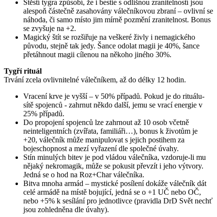
Štěstí tygra způsobí, že i bestie s odlišnou zranitelností jsou
alespoň částečně zasahovány válečníkovou zbraní – ovlivní se
náhoda, či samo místo jim mírně pozmění zranitelnost. Bonus
se zvyšuje na +2.
Magický štít se rozšiřuje na veškeré živly i nemagického
původu, stejně tak jedy. Šance odolat magii je 40%, šance
přetáhnout magii cílenou na někoho jiného 30%.
Tygří rituál
Trvání zcela ovlivnitelné válečníkem, až do délky 12 hodin.
Vracení krve je vyšší – v 50% případů. Pokud je do rituálu-
sítě spojenců - zahrnut někdo další, jemu se vrací energie v
25% případů.
Do propojení spojenců lze zahrnout až 10 osob včetně
neinteligentních (zvířata, familiáři…), bonus k životům je
+20, válečník může manipulovat s jejich postihem za
bojeschopnost a mezí vyřazení dle společné úvahy.
Stín minulých bitev je pod vládou válečníka, vzdoruje-li mu
nějaký nekromagik, může se pokusit převzít i jeho výtvory.
Jedná se o hod na Roz+Char válečníka.
Bitva mnoha armád – mystické posílení dokáže válečník dát
celé armádě na místě bojující, jedná se o +1 UČ nebo OČ,
nebo +5% k sesílání pro jednotlivce (pravidla DrD Svět nechť
jsou zohledněna dle úvahy).