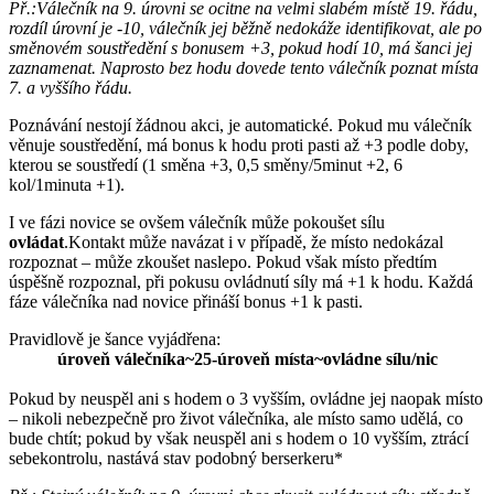
Př.:Válečník na 9. úrovni se ocitne na velmi slabém místě 19. řádu,
rozdíl úrovní je -10, válečník jej běžně nedokáže identifikovat, ale po
směnovém soustředění s bonusem +3, pokud hodí 10, má šanci jej
zaznamenat. Naprosto bez hodu dovede tento válečník poznat místa
7. a vyššího řádu.
Poznávání nestojí žádnou akci, je automatické. Pokud mu válečník
věnuje soustředění, má bonus k hodu proti pasti až +3 podle doby,
kterou se soustředí (1 směna +3, 0,5 směny/5minut +2, 6
kol/1minuta +1).
I ve fázi novice se ovšem válečník může pokoušet sílu
ovládat
.Kontakt může navázat i v případě, že místo nedokázal
rozpoznat – může zkoušet naslepo. Pokud však místo předtím
úspěšně rozpoznal, při pokusu ovládnutí síly má +1 k hodu. Každá
fáze válečníka nad novice přináší bonus +1 k pasti.
Pravidlově je šance vyjádřena:
úroveň válečníka~25-úroveň místa~ovládne sílu/nic
Pokud by neuspěl ani s hodem o 3 vyšším, ovládne jej naopak místo
– nikoli nebezpečně pro život válečníka, ale místo samo udělá, co
bude chtít; pokud by však neuspěl ani s hodem o 10 vyšším, ztrácí
sebekontrolu, nastává stav podobný berserkeru*