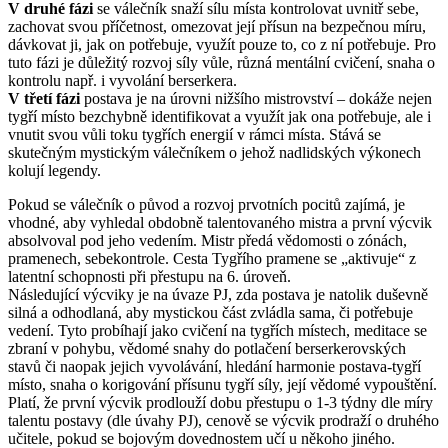
V druhé fázi
se válečník snaží sílu místa kontrolovat uvnitř sebe,
zachovat svou příčetnost, omezovat její přísun na bezpečnou míru,
dávkovat ji, jak on potřebuje, využít pouze to, co z ní potřebuje. Pro
tuto fázi je důležitý rozvoj síly vůle, různá mentální cvičení, snaha o
kontrolu např. i vyvolání berserkera.
V třetí fázi
postava je na úrovni nižšího mistrovství – dokáže nejen
tygří místo bezchybně identifikovat a využít jak ona potřebuje, ale i
vnutit svou vůli toku tygřích energií v rámci místa. Stává se
skutečným mystickým válečníkem o jehož nadlidských výkonech
kolují legendy.
Pokud se válečník o původ a rozvoj prvotních pocitů zajímá, je
vhodné, aby vyhledal obdobně talentovaného mistra a první výcvik
absolvoval pod jeho vedením. Mistr předá vědomosti o zónách,
pramenech, sebekontrole. Cesta Tygřího pramene se „aktivuje“ z
latentní schopnosti při přestupu na 6. úroveň.
Následující výcviky je na úvaze PJ, zda postava je natolik duševně
silná a odhodlaná, aby mystickou část zvládla sama, či potřebuje
vedení. Tyto probíhají jako cvičení na tygřích místech, meditace se
zbraní v pohybu, vědomé snahy do potlačení berserkerovských
stavů či naopak jejich vyvolávání, hledání harmonie postava-tygří
místo, snaha o korigování přísunu tygří síly, její vědomé vypouštění.
Platí, že první výcvik prodlouží dobu přestupu o 1-3 týdny dle míry
talentu postavy (dle úvahy PJ), cenově se výcvik prodraží o druhého
učitele, pokud se bojovým dovednostem učí u někoho jiného.