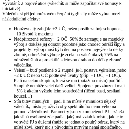
Vyvolání: 2 bojové akce (válečník si může započítat své bonusy k
iniciativě)
Válečník si při jednorázovém čerpání tygří síly může vybrat mezi
následujícími efekty:
Houževnatý zabiják: +2 UČ, rušen postih za bojeschopnost,
+10 životů k maximu
Nadpřirozené reflexy: +2 OČ, 50% že zareaguje na magický
výboj a dokáže jej odrazit podobně jako chodec odráží šípy a
projektily- výboj musí být cílen na postavu nejvýše do délky
zbraně, odmrštění výboje je zcela na válečníkovi; 75% na
odražení šípů a projektilů s letovou drahou do délky zbraně
válečníka.
Velení – buď posílené o 2 stupně, je-li postava velitelem, nebo
+2 k UČ nebo OČ podle své úvahy (příp. +1 UČ, +1 OČ).
Platí na celou skupinu, která se mu (potažmo místu) podřídí.
Skupině nemůže velet další velitel. Spojenci povzbuzeni mají
+5% k akcím vyžadujícím soustředění (líčení pastí, sesílání
kouzel…)
Stín bitev minulých – padl-li na místě v minulosti nějaký
válečník, místo jej oživí coby spektrálního nemrtvého na
pomoc válečníkovi. Parametry jsou v kompetenci PJ – záleží
jak silná osobnost zde padla, jaký má vztah k místu, jak je to
ve světě PJ s dušemi (může se jednat o pouhý odraz, který na
místě zbyl, který nic s původním mrtvým nemá společného,