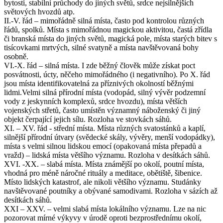
bytostí, stabilní průchody do jiných světů, srdce nejsilnějších
světových hvozdů atp.
II.-V. řád – mimořádně silná místa, často pod kontrolou různých
řádů, spolků. Místa s mimořádnou magickou aktivitou, častá zřídla
či branská místa do jiných světů, magická pole, místa starých bitev s
tisícovkami mrtvých, silné svatyně a místa navštěvovaná bohy
osobně.
VI.-X. řád – silná místa. I zde běžný člověk může získat poct
posvátnosti, úcty, něčeho mimořádného (i negativního). Po X. řád
jsou místa identifikovatelná za příznivých okolností běžnými
lidmi.Velmi silná přírodní místa (vodopád, silný vývěr podzemní
vody z jeskynních komplexů, srdce hvozdu), místa větších
vojenských střetů, často umístěn významný náboženský či jiný
objekt čerpající jejich sílu. Rozloha ve stovkách sáhů.
XI. – XV. řád - střední místa. Místa různých svatostánků a kaplí,
silnější přírodní útvary (svědecké skály, vývěry, menší vodopádky),
místa s velmi silnou lidskou emocí (opakovaná místa přepadů a
vražd) – lidská místa většího významu. Rozloha v desítkách sáhů.
XVI. -XX. – slabá místa. Místa známější po okolí, poutní místa,
vhodná pro méně náročné rituály a meditace, obětiště, šibenice.
Místo lidských katastrof, ale nikoli většího významu. Studánky
navštěvované poutníky a obývané samodivami. Rozloha v sázích až
desítkách sáhů.
XXI – XXV. – velmi slabá místa lokálního významu. Lze na nic
pozorovat mírné výkyvy v úrodě oproti bezprostřednímu okolí,