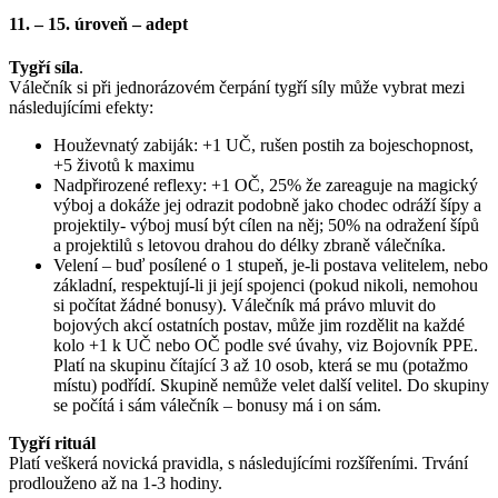
11. – 15. úroveň – adept
Tygří síla
.
Válečník si při jednorázovém čerpání tygří síly může vybrat mezi
následujícími efekty:
Houževnatý zabiják: +1 UČ, rušen postih za bojeschopnost,
+5 životů k maximu
Nadpřirozené reflexy: +1 OČ, 25% že zareaguje na magický
výboj a dokáže jej odrazit podobně jako chodec odráží šípy a
projektily- výboj musí být cílen na něj; 50% na odražení šípů
a projektilů s letovou drahou do délky zbraně válečníka.
Velení – buď posílené o 1 stupeň, je-li postava velitelem, nebo
základní, respektují-li ji její spojenci (pokud nikoli, nemohou
si počítat žádné bonusy). Válečník má právo mluvit do
bojových akcí ostatních postav, může jim rozdělit na každé
kolo +1 k UČ nebo OČ podle své úvahy, viz Bojovník PPE.
Platí na skupinu čítající 3 až 10 osob, která se mu (potažmo
místu) podřídí. Skupině nemůže velet další velitel. Do skupiny
se počítá i sám válečník – bonusy má i on sám.
Tygří rituál
Platí veškerá novická pravidla, s následujícími rozšířeními. Trvání
prodlouženo až na 1-3 hodiny.