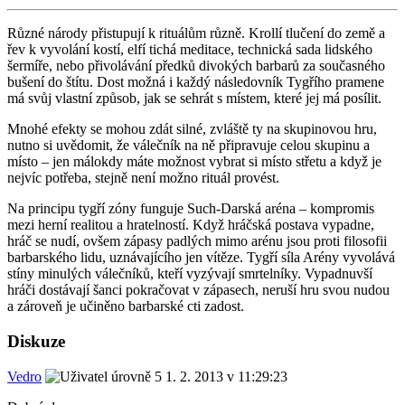
Různé národy přistupují k rituálům různě. Krollí tlučení do země a
řev k vyvolání kostí, elfí tichá meditace, technická sada lidského
šermíře, nebo přivolávání předků divokých barbarů za současného
bušení do štítu. Dost možná i každý následovník Tygřího pramene
má svůj vlastní způsob, jak se sehrát s místem, které jej má posílit.
Mnohé efekty se mohou zdát silné, zvláště ty na skupinovou hru,
nutno si uvědomit, že válečník na ně připravuje celou skupinu a
místo – jen málokdy máte možnost vybrat si místo střetu a když je
nejvíc potřeba, stejně není možno rituál provést.
Na principu tygří zóny funguje Such-Darská aréna – kompromis
mezi herní realitou a hratelností. Když hráčská postava vypadne,
hráč se nudí, ovšem zápasy padlých mimo arénu jsou proti filosofii
barbarského lidu, uznávajícího jen vítěze. Tygří síla Arény vyvolává
stíny minulých válečníků, kteří vyzývají smrtelníky. Vypadnuvší
hráči dostávají šanci pokračovat v zápasech, neruší hru svou nudou
a zároveň je učiněno barbarské cti zadost.
Diskuze
Vedro
1. 2. 2013 v 11:29:23