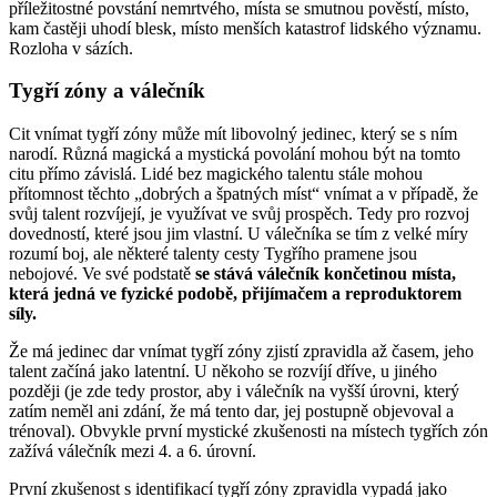
příležitostné povstání nemrtvého, místa se smutnou pověstí, místo,
kam častěji uhodí blesk, místo menších katastrof lidského významu.
Rozloha v sázích.
Tygří zóny a válečník
Cit vnímat tygří zóny může mít libovolný jedinec, který se s ním
narodí. Různá magická a mystická povolání mohou být na tomto
citu přímo závislá. Lidé bez magického talentu stále mohou
přítomnost těchto „dobrých a špatných míst“ vnímat a v případě, že
svůj talent rozvíjejí, je využívat ve svůj prospěch. Tedy pro rozvoj
dovedností, které jsou jim vlastní. U válečníka se tím z velké míry
rozumí boj, ale některé talenty cesty Tygřího pramene jsou
nebojové. Ve své podstatě
se stává válečník končetinou místa,
která jedná ve fyzické podobě, přijímačem a reproduktorem
síly.
Že má jedinec dar vnímat tygří zóny zjistí zpravidla až časem, jeho
talent začíná jako latentní. U někoho se rozvíjí dříve, u jiného
později (je zde tedy prostor, aby i válečník na vyšší úrovni, který
zatím neměl ani zdání, že má tento dar, jej postupně objevoval a
trénoval). Obvykle první mystické zkušenosti na místech tygřích zón
zažívá válečník mezi 4. a 6. úrovní.
První zkušenost s identifikací tygří zóny zpravidla vypadá jako