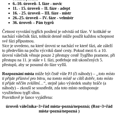
6.-10. úroveň- I. fáze - novic
11. - 15. úroveň – II. fáze - adept
16. - 25. úroveň – III. fáze - mistr
26.-25. úroveň – IV. fáze - velmistr
36. úroveň – Pán tygrů
Četnost vyvolání tygřích posílení je odvislá od fáze. V kolikáté se
nachází válečník fázi, tolikrát denně může použít každou schopnost
své fázi přípustnou.
Sice je uvedeno, na které úrovni se nachází ve které fázi, ale záleží
to především na počtu výcviků dané cesty. Pokud mezi 6. a 10.
úrovní válečník věnuje pouze 2 přestupy cestě Tygřího pramene, při
přestupu na 11. je stále v I. fázi, potřebuje mít ukončených 5.
přestupů, aby se posunul do fáze vyšší.
Rozpoznání místa
může být čistě vůle PJ (či náhody) –
„toto místo
ti přijde příznivé pro bitvu, na tomto místě se cítíš dobře, toto místo
ti přijde něčím zvláštní…“
, stejně jako výsledek snahy hráče (a
náhody) – zkouší se soustředit, zda toto místo nedisponuje
využitelnou tygří sílou.
Pravidlově je šance vyjádřena:
úroveň válečníka~3+řád místa~pozná/nepozná; (Roz~3+řád
místa~pozná/nepozná )