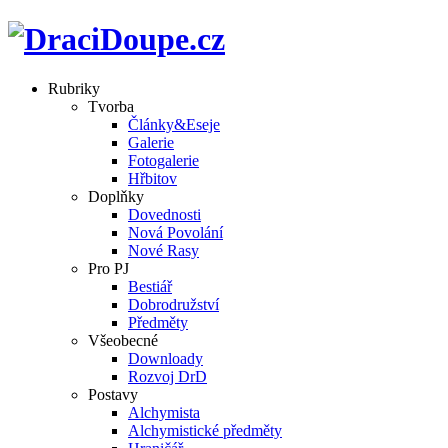
Rubriky
Tvorba
Články&Eseje
Galerie
Fotogalerie
Hřbitov
Doplňky
Dovednosti
Nová Povolání
Nové Rasy
Pro PJ
Bestiář
Dobrodružství
Předměty
Všeobecné
Downloady
Rozvoj DrD
Postavy
Alchymista
Alchymistické předměty