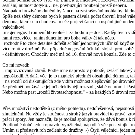
sesílání, nutnost dotyku… ne, povbuzující troubení prostě neberu.
Naopak u hrozivého dunění by šance na zastrašování mohla být klidně
Spíše než sféry démona bych k pastem dávala počet úrovní, které váleč
démona, které se u chodcova meče projeví šancí na uspání jiného démo
válečnikovi.
-magenergie. Troubení libovolné 1 za hodinu je dost. Raději bych vid
ranní rozcvičce, raním dunením pro boha války či tak něco.
-rozhodně to chce detailně dořešit sčítání jednotlivých účinků když s
více rohů v družině. Pak případné negování účinků, stojí-li proti sobě 
- definitivnost. Chodcův meč má od 16. úrovně nová kouzla. Zde to chtě
Co mi nevadí:
- improvizovaná zbraň. Podle mne naprosto v pohodě, zvlášť takový dr
nepoškodil. A další věc, je to magický předmět obsahující démona, t
- na rozdíl od diskutujících zde vidím možnost zlepšování po úrovních,
že předmět používá se jej učí efektivněji rozeznít, slabé ochromit. Pa
Nebo možná past „rozdíl životaschopnosti“ – za každých 5 úrovní rozd
Přes množství nedodělků (z mého pohledu), nedořešeností, nejasností 
zhratelnění. Ne vždy je stručnost a strohý jazyk pravidel to pravé, zr
práci i spory. Jen naznačit, že je možná spolupráce, že dává bonus k r
Po dlouhé době jedna opravdu využitelná, nápaditá věc poskytující ro
Umím si představit roh začlenit do družiny ;-) Čtyři válečníci, jeden