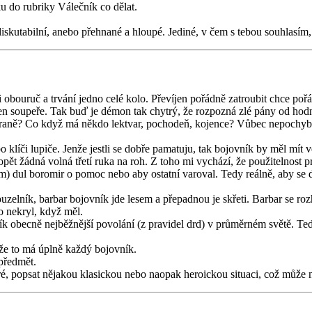
u do rubriky Válečník co dělat.
skutabilní, anebo přehnané a hloupé. Jediné, v čem s tebou souhlasím, je
i obouruč a trvání jedno celé kolo. Převíjen pořádně zatroubit chce p
í jen soupeře. Tak buď je démon tak chytrý, že rozpozná zlé pány od ho
zbraně? Co když má někdo lektvar, pochodeň, kojence? Vůbec nepochybuj
o klíči lupiče. Jenže jestli se dobře pamatuju, tak bojovník by měl mít
ět žádná volná třetí ruka na roh. Z toho mi vychází, že použitelnost pr
ilm) dul boromir o pomoc nebo aby ostatní varoval. Tedy reálně, aby s
 kouzelník, barbar bojovník jde lesem a přepadnou je skřeti. Barbar se 
o nekryl, když měl.
ík obecně nejběžnější povolání (z pravidel drd) v průměrném světě. Te
 že to má úplně každý bojovník.
předmět.
é, popsat nějakou klasickou nebo naopak heroickou situaci, což může n