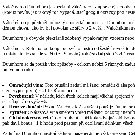
Válečný roh Duumhorn je speciální válečný roh - upravený a zdobený 
(Pokud nevíte, jak takový roh vypadá, stačí googlit obrázky pod hes
Válečný roh je předmět příbuzný chodeckému meči - i Duumhorn má sv
démon chová, jako by byl povolán ze sféry o 2 vyšší.) Válečníkům tr
Duumhorn je obvykle překrásně zdobený vypalovaným vzorem nebo ryt
Válečníci si Roh mohou koupit od svého mistra od šesté úrovně, tehdy
u mistra, tentokrát ale za 600 zl. Samotný roh (základ) stojí 3 zl. Tr
Duumhorn se dá použít více způsoby - celkem nabízí 5 různých zadut
mít volnou ruku.
Omračující vlna:
Toto brutální zadutí má šanci omráčit či alespo
sféru vyjma první) ~ -1 k OČ/omráčení.
Povzbuzení:
V následujících třech kolech mají všichni spojenci v
se sčítají až do výše +6.
Hrozivé dunění:
Pokud Válečník k Zastrašení použije Duumhorn, 
Vyražení:
Nárazová vlna směrem vpřed má šanci odzbrojit nepřítele
Chladnokrevný ryk:
Toto troubení na tři kola zdvojnásobí Boj
pak dává bonus +1 k hodu proti pastem při odolávání účinkům všech k
Zadutí na Duumhorn nestojí žádnou magenergii, je však omezeno Četn