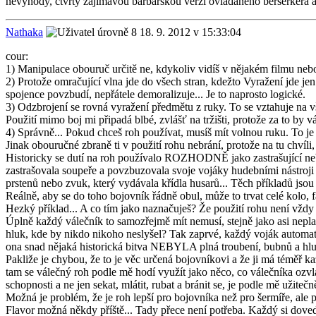
nevýhody, čtvrtý zajímavou barbarskou verzi ovládaného berserkera a 
Nathaka
18. 9. 2012 v 15:33:04
cour:
1) Manipulace obouruč určitě ne, kdykoliv vidíš v nějakém filmu nebo 
2) Protože omračující vlna jde do všech stran, kdežto Vyražení jde jen 
spojence povzbudí, nepřátele demoralizuje... Je to naprosto logické.
3) Odzbrojení se rovná vyražení předmětu z ruky. To se vztahuje na vše
Použití mimo boj mi připadá blbé, zvlášť na tržišti, protože za to by vá
4) Správně... Pokud chceš roh používat, musíš mít volnou ruku. To je 
Jinak obouručné zbraně ti v použití rohu nebrání, protože na tu chvíli,
Historicky se dutí na roh používalo ROZHODNĚ jako zastrašující nebo 
zastrašovala soupeře a povzbuzovala svoje vojáky hudebními nástroji 
prstenů nebo zvuk, který vydávala křídla husarů... Těch příkladů jsou 
Reálně, aby se do toho bojovník řádně obul, může to trvat celé kolo, f
Hezký příklad... A co tím jako naznačuješ? Že použití rohu není vžd
Úplně každý válečník to samozřejmě mít nemusí, stejně jako asi nepla
hluk, kde by nikdo nikoho neslyšel? Tak zaprvé, každý voják automat
ona snad nějaká historická bitva NEBYLA plná troubení, bubnů a hlu
Pakliže je chybou, že to je věc určená bojovníkovi a že ji má téměř
tam se válečný roh podle mě hodí využít jako něco, co válečníka ozvlá
schopnosti a ne jen sekat, mlátit, rubat a bránit se, je podle mě užitečně
Možná je problém, že je roh lepší pro bojovníka než pro šermíře, ale
Flavor možná někdy příště... Tady přece není potřeba. Každý si dovede