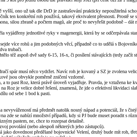
 vyšší, ono už tak dle DrD je zastrašování prakticky nepoužitelná sc
ník ten konkrétní roh používá, takový ekvivalent přesnosti. Prostě se s
na, silou zbraně a počtem magů, ale proč to nevyřešit podobně – dát m
ěla vyjádřeny jednotlivé ryky v magenergii, která by se odčerpávala sta
e sejde více rohů a jim podobných věcí, případně co to udělá s Bojovník
dva trubači.
lo též aspoň dvě sady 6-15, 16-x, či posílení stávajících (tedy začít st
ačí spár musí něco vydržet. Navíc roh je kovaný a SZ je zvolena velice
akové jsou obvykle poměrně zničení vzdorné.
 a to past Roz, která právě úroveň vyjadřuje. Pravda, je vztažena ke kva
st na Roz je velice dobré řešení, znamená, že jde o efektivní likvidaci
ílu od sebe 1 bod k pasti.
a nevyvážeností má předmět natolik nosný nápad a potenciál, že s čistý
ovna zde se nabízí množství případů, kdy si PJ bude muset poradit s různ
ůzným pastem, ne, chce to rozepsat detailně.
zvoj povolání (nebo alespoň některých jeho zástupců).
 má jako dovednost předělané bojovnické Velení, druhý bude mít roh, tř