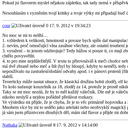
Pokud jsi flavorem myslel nějakou zápletku, tak tady nemá v příspěvk
Nesouhlasím s vyzněním tvojí kritiky a tvoje výtky mi připadají buď di
cour
17. 9. 2012 v 19:34:23
No moc se mi to nelíbí…
1. vzhledem k velikosti, hmotnosti a povaze bych spíše dal manipulac
2. nevím, proč omračující vlna zasáhne všechny, ale ostatní trouben
3. vyražení – to jenom odzbrojuje? Tedy hážou si pouze ti, co mají 
chtělo povysvětlit.
4. to pro mne nejdůležitější. V textu to přirovnáváš k meči chodce neb
má dvě zbraně nebo meč a štít (byl by hloupý, kdyby to neměl), tedy op
nepoužívalo na zastrašení/dodání odvahy apod. i v pánovi prstenů (f
slabší.
Teoreticky může nastat situace, že klasická družina hobit zloděj, elf
To kolo nafasuje kouzelník za 18, zloděj za 14, protože je prostě nikd
Taky se mi moc nezdá, že by to měl každý válečník. Dle mě je válečn
nikoho neslyší a nejdou pořádně předávat rozkazy.
Ve výsledku mi přijde, že je chyba, že je to věc primárně bojovníka a
Mnohem více by mi to sedělo jako artefakt nebo neobvyklý magický 
já sám jsem příznivcem dlouhých děl, mám rád flavor a přijde mi dobr
Nathaka
17. 9. 2012 v 14:14:00