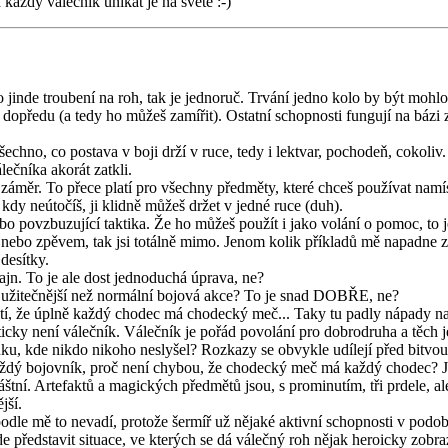
každý válečník unikát je na světě :-)
jinde troubení na roh, tak je jednoruč. Trvání jedno kolo by být mohlo,
dopředu (a tedy ho můžeš zamířit). Ostatní schopnosti fungují na bázi zv
chno, co postava v boji drží v ruce, tedy i lektvar, pochodeň, cokoliv. 
lečníka akorát zatkli.
záměr. To přece platí pro všechny předměty, které chceš používat namísto
 kdy neútočíš, ji klidně můžeš držet v jedné ruce (duh).
povzbuzující taktika. Že ho můžeš použít i jako volání o pomoc, to je p
nebo zpěvem, tak jsi totálně mimo. Jenom kolik příkladů mě napadne z 
desítky.
ajn. To je ale dost jednoduchá úprava, ne?
y užitečnější než normální bojová akce? To je snad DOBŘE, ne?
tí, že úplně každý chodec má chodecký meč... Taky tu padly nápady na 
icky není válečník. Válečník je pořád povolání pro dobrodruha a těch 
ku, kde nikdo nikoho neslyšel? Rozkazy se obvykle udílejí před bitvo
 každý bojovník, proč není chybou, že chodecký meč má každý chodec? 
štní. Artefaktů a magických předmětů jsou, s prominutím, tři prdele, a
jší.
 podle mě to nevadí, protože šermíř už nějaké aktivní schopnosti v pod
 představit situace, ve kterých se dá válečný roh nějak heroicky zobraz