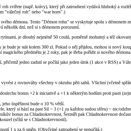
roh zvířete (např. krávy), který při zatroubení vydává hluboký a roz
lem "válečný roh" nebo "war horn".)
ého démona. Tento "Démon rohu" se vyskytuje spolu s démonem meče od
vá několik dní, než si s démonem porozumí.
inami, je dlouhý nejméně 50 coulů, poměrně mohutný a též okovaný, a
 je bude je stát kolem 300 zl. Pokud o něj přijdou, mohou si nový koup
vání magického předmětu je 2 roky, pak je třeba pořídit si nového démona
í, přičemž jedno zadutí se počítá jako jeden útok (1 akce v RSS) a Vá
ň vyvést z rovnováhy všechny v okruhu pěti sahů. Všichni (včetně spřát
 doslechu bonus +2 k iniciativě a +1 k některým hodům proti pasti (zej
jeho úspěšnost bude o 10 % větší.
, který si hází na past Sil ~ 3 (+1 za každou sudou sféru) ~ nic/odzbro
ovníkův bonus za Chladnokrevnost, Šermíři pak Chladnokrevnost dočas
ouzel (sčítá se s Chladnokrevností).
ostí 1 x za 6 směn. (Obyčejné zatroubení se nepočítá.)