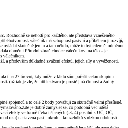
mrc. Rozhodně se nehodí pro každého, ale představa vznešeného
íběhotvornost, válečník má schopnost pasivní a příběhem ji rozvíjí,
že ovládat skutečně jen tu a tam někdo, může to být cílem či odměnou
dala obměnit Přírodní zbraň chodce válečníkovi na tělo – je
 s válečníkem.
ží, a především důkladné zvážení efektů, jejich síly a vyváženosti.
 8 akcí na 27 úrovni, kdy může v klidu sám pořešit celou skupinu
i. (už tak je zlé, že pití lektvaru je prostě jiná činnost a žádný
upině spojenců a to celé 2 body považuji za skutečně velmi přesílené.
e vymalováno.Zde je dobré zamyslet se, co podobná věc udělá
ovací efekty ve formě třeba i šílených (-3,-4) postihů k UČ, OČ,
no od oka) nastavená past i okruh – kouzelníků s nízkou odolností
), kouzlo seslané kouzelníkem je nepoměrně levnější, ale zase doba