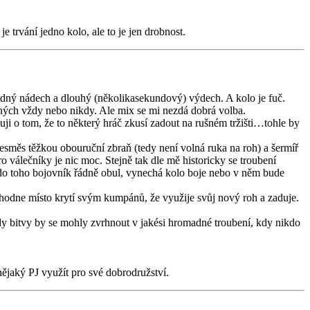
 trvání jedno kolo, ale to je jen drobnost.
ořádný nádech a dlouhý (několikasekundový) výdech. A kolo je fuč.
dných vždy nebo nikdy. Ale mix se mi nezdá dobrá volba.
i o tom, že to některý hráč zkusí zadout na rušném tržišti…tohle by
 vesměs těžkou obouruční zbraň (tedy není volná ruka na roh) a šermíř
o válečníky je nic moc. Stejně tak dle mě historicky se troubení
e do toho bojovník řádně obul, vynechá kolo boje nebo v něm bude
rozhodne místo krytí svým kumpánů, že využije svůj nový roh a zaduje.
dy bitvy by se mohly zvrhnout v jakési hromadné troubení, kdy nikdo
ějaký PJ využít pro své dobrodružství.