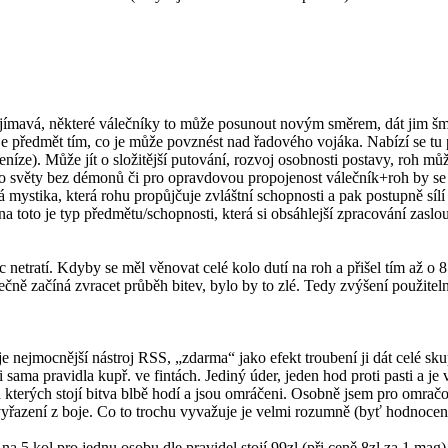
ajímavá, některé válečníky to může posunout novým směrem, dát jim š
 předmět tím, co je může povznést nad řadového vojáka. Nabízí se tu př
íze). Může jít o složitější putování, rozvoj osobnosti postavy, roh mů
ro světy bez démonů či pro opravdovou propojenost válečník+roh by se 
mystika, která rohu propůjčuje zvláštní schopnosti a pak postupně sílí
 toto je typ předmětu/schopnosti, která si obsáhlejší zpracování zaslou
ic netratí. Kdyby se měl věnovat celé kolo dutí na roh a přišel tím až o
ně začíná zvracet průběh bitev, bylo by to zlé. Tedy zvýšení použitelnost
je nejmocnější nástroj RSS, „zdarma“ jako efekt troubení ji dát celé sk
ama pravidla kupř. ve fintách. Jediný úder, jeden hod proti pasti a j
na kterých stojí bitva blbě hodí a jsou omráčeni. Osobně jsem pro omrač
é vyřazení z boje. Co to trochu vyvažuje je velmi rozumně (byť hodnoce
na 5 kol pro jednu osobu dle pravidel stojí 99zl (při ceně 8zl za 1 mag