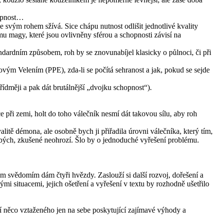
hopnost…
e svým rohem sžívá. Sice chápu nutnost odlišit jednotlivé kvality
u magy, které jsou ovlivněny sférou a schopnosti závisí na
ndardním způsobem, roh by se znovunabíjel klasicky o půlnoci, či při
ovým Velením (PPE), zda-li se počítá sehranost a jak, pokud se sejde
řídměji a pak dát brutálnější „dvojku schopnost“).
 při zemi, holt do toho válečník nesmí dát takovou sílu, aby roh
litě démona, ale osobně bych ji přiřadila úrovni válečníka, který tím,
 slabých, zkušené neohrozí. Šlo by o jednoduché vyřešení problému.
m svědomím dám čtyři hvězdy. Zaslouží si další rozvoj, dořešení a
ými situacemi, jejich ošetření a vyřešení v textu by rozhodně ušetřilo
etí něco vztaženého jen na sebe poskytující zajímavé výhody a