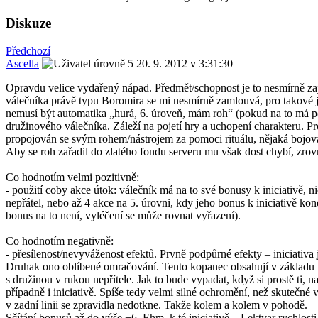
Diskuze
Předchozí
Ascella
20. 9. 2012 v 3:31:30
Opravdu velice vydařený nápad. Předmět/schopnost je to nesmírně z
válečníka právě typu Boromira se mi nesmírně zamlouvá, pro takové je
nemusí být automatika „hurá, 6. úroveň, mám roh“ (pokud na to má pen
družinového válečníka. Záleží na pojetí hry a uchopení charakteru. P
propojován se svým rohem/nástrojem za pomoci rituálu, nějaká bojová 
Aby se roh zařadil do zlatého fondu serveru mu však dost chybí, zrovna
Co hodnotím velmi pozitivně:
- použití coby akce útok: válečník má na to své bonusy k iniciativě, n
nepřátel, nebo až 4 akce na 5. úrovni, kdy jeho bonus k iniciativě koneč
bonus na to není, vyléčení se může rovnat vyřazení).
Co hodnotím negativně:
- přesílenost/nevyváženost efektů. Prvně podpůrné efekty – iniciativa 
Druhak ono oblíbené omračování. Tento kopanec obsahují v základu i s
s družinou v rukou nepřítele. Jak to bude vypadat, když si prostě ti, 
případně i iniciativě. Spíše tedy velmi silné ochromění, než skutečn
v zadní linii se zpravidla nedotkne. Takže kolem a kolem v pohodě.
Sčítání bonusů až do výše +6. Ehm, k té iniciativě…Lektvar rychlosti 