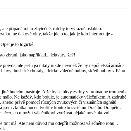
 ale připadá mi to zbytečné, roh by to výrazně oslabilo.
uku, ne tlakové vlny, takže jde o to, jak je kdo interpretuje -
Opět je to logické.
 zbraní, jako například... lektvary, že?!
ravda, ale jestli jsi nikdy nikde neviděl, že by nepřátelská armáda
hlavy: husitské chorály, africké válečné bubny, skřetí bubny v Pánu
jiné hudební nástroje. A že by se bitvy zvrhly v hromadné troubení a
je málo. Ne každý, kdo bojuje, je automaticky válečníkem. A zadruhé,
u, anebo právě pomocí různých zvukových či vizuálních signálů.
Já jsem zkrátka nucen tvořit v kontextu systému Dračího Doupěte a
le něco, co umožní válečníkovi využívat nějaké nové aktivní
obě fint má. Ale není důvod mu odepřít možnost válečného rohu...
it.