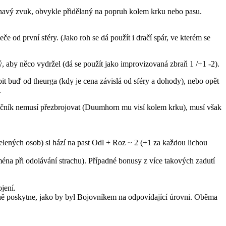
léhavý zvuk, obvykle přidělaný na popruh kolem krku nebo pasu.
 první sféry. (Jako roh se dá použít i dračí spár, ve kterém se
by něco vydržel (dá se použít jako improvizovaná zbraň 1 /+1 -2).
it buď od theurga (kdy je cena závislá od sféry a dohody), nebo opět
.
lečník nemusí přezbrojovat (Duumhorn mu visí kolem krku), musí však
elených osob) si hází na past Odl + Roz ~ 2 (+1 za každou lichou
ména při odolávání strachu). Případné bonusy z více takových zadutí
jení.
ně poskytne, jako by byl Bojovníkem na odpovídající úrovni. Oběma