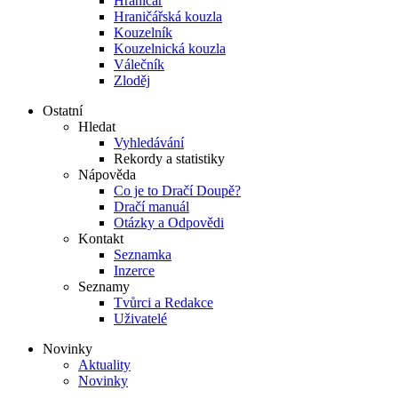
Hraničář
Hraničářská kouzla
Kouzelník
Kouzelnická kouzla
Válečník
Zloděj
Ostatní
Hledat
Vyhledávání
Rekordy a statistiky
Nápověda
Co je to Dračí Doupě?
Dračí manuál
Otázky a Odpovědi
Kontakt
Seznamka
Inzerce
Seznamy
Tvůrci a Redakce
Uživatelé
Novinky
Aktuality
Novinky