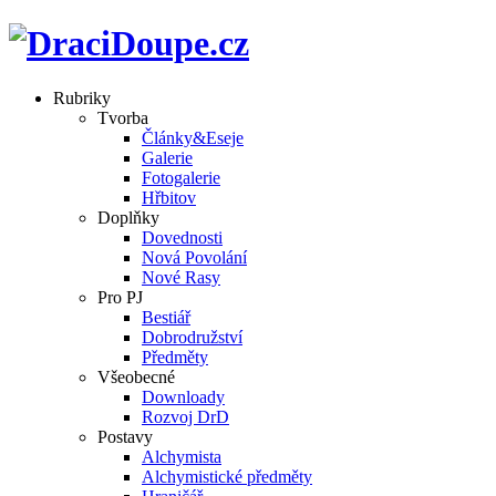
Rubriky
Tvorba
Články&Eseje
Galerie
Fotogalerie
Hřbitov
Doplňky
Dovednosti
Nová Povolání
Nové Rasy
Pro PJ
Bestiář
Dobrodružství
Předměty
Všeobecné
Downloady
Rozvoj DrD
Postavy
Alchymista
Alchymistické předměty