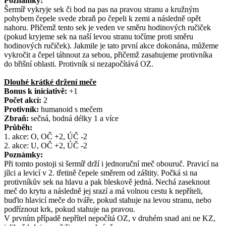
Poznámky:
Šermíř vykryje sek či bod na pas na pravou stranu a kružným
pohybem čepele svede zbraň po čepeli k zemi a následně opět
nahoru. Přičemž tento sek je veden ve směru hodinových ručiček
(pokud kryjeme sek na naší levou stranu točíme proti směru
hodinových ručiček). Jakmile je tato první akce dokonána, můžeme
vykročit a čepel táhnout za sebou, přičemž zasahujeme protivníka
do břišní oblasti. Protivník si nezapočítává OZ.
Dlouhé krátké držení meče
Bonus k iniciativě:
+1
Počet akcí:
2
Protivník:
humanoid s mečem
Zbraň:
sečná, bodná délky 1 a více
Průběh:
1. akce: O, OČ +2, ÚČ -2
2. akce: U, OČ +2, ÚČ -2
Poznámky:
Při tomto postoji si šermíř drží i jednoruční meč obouruč. Pravicí na
jílci a levicí v 2. třetině čepele směrem od záštity. Počká si na
protivníkův sek na hlavu a pak bleskově jedná. Nechá zaseknout
meč do krytu a následně jej srazí a má volnou cestu k nepříteli,
buďto hlavicí meče do tváře, pokud stahuje na levou stranu, nebo
podříznout krk, pokud stahuje na pravou.
V prvním případě nepřítel nepočítá OZ, v druhém snad ani ne KZ,