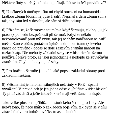
Některé finty s určitým útokem počítají. Jak se to řeší pravidlově?
5) U některých útočných fint mi chybí omezení na humanoida s
krátkou zbraní (dosah nejvýše 1 sáh). Nepřítel s delší zbraní švihá
tak, aby sám byl v dosahu, ale sám si držel odstup.
6) Přiznám se, že šermovat neumím a když šermuju, tak bojuju jak
prase (z pohledu bezpečnosti při šermu). Když se někdo
nekontrolovaně proti mě vyřítí, tak jej nechám naběhnout na ostří
meče. Kance občas protáčím úplně na druhou stranu (z levého
kance do pravého), občas se dole zastavím a tahám nahoru na
rozkrok atp. Dle mého ty základní seky se v historickém šermu
používají právě proto, že jsou jednoduché a nedojde ke zbytečným
zraněním. Chybí ti body a jiné seky.
7) Pro hráče nešermíře jsi mohl také popsat základní obrany proti
základním sekům.
8) Většina fint je mnohem silnějších než finty v PPE - špatné
vyvážení. V pravidlech je jen jedna odstavující finta - úder hlavicí.
Ty přidáváš další a ještě takové, které mají větší šanci na úspěch.
Jako velké plus beru přiblížení historického šermu pro laiky. Ale
nebýt toho, že něco málo o základech boje vím, tak bych se v dílu
ztrácel (tedy pro úplně nováčky to asi nebude).