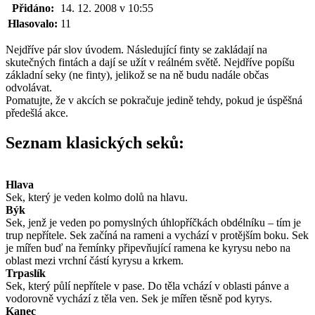
Přidáno:
14. 12. 2008 v 10:55
Hlasovalo:
11
Nejdříve pár slov úvodem. Následující finty se zakládají na
skutečných fintách a dají se užít v reálném světě. Nejdříve popíšu
základní seky (ne finty), jelikož se na ně budu nadále občas
odvolávat.
Pomatujte, že v akcích se pokračuje jedině tehdy, pokud je úspěšná
předešlá akce.
Seznam klasických seků:
Hlava
Sek, který je veden kolmo dolů na hlavu.
Býk
Sek, jenž je veden po pomyslných úhlopříčkách obdélníku – tím je
trup nepřítele. Sek začíná na rameni a vychází v protějším boku. Sek
je mířen buď na řemínky připevňující ramena ke kyrysu nebo na
oblast mezi vrchní částí kyrysu a krkem.
Trpaslík
Sek, který půlí nepřítele v pase. Do těla vchází v oblasti pánve a
vodorovně vychází z těla ven. Sek je mířen těsně pod kyrys.
Kanec