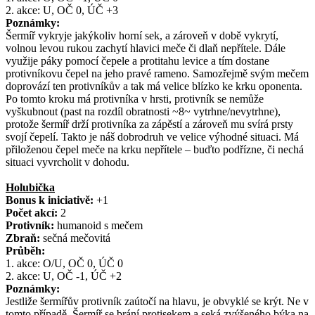
2. akce: U, OČ 0, ÚČ +3
Poznámky:
Šermíř vykryje jakýkoliv horní sek, a zároveň v době vykrytí,
volnou levou rukou zachytí hlavici meče či dlaň nepřítele. Dále
využije páky pomocí čepele a protitahu levice a tím dostane
protivníkovu čepel na jeho pravé rameno. Samozřejmě svým mečem
doprovází ten protivníkův a tak má velice blízko ke krku oponenta.
Po tomto kroku má protivníka v hrsti, protivník se nemůže
vyškubnout (past na rozdíl obratnosti ~8~ vytrhne/nevytrhne),
protože šermíř drží protivníka za zápěstí a zároveň mu svírá prsty
svojí čepelí. Takto je náš dobrodruh ve velice výhodné situaci. Má
přiloženou čepel meče na krku nepřítele – buďto podřízne, či nechá
situaci vyvrcholit v dohodu.
Holubička
Bonus k iniciativě:
+1
Počet akcí:
2
Protivník:
humanoid s mečem
Zbraň:
sečná mečovitá
Průběh:
1. akce: O/U, OČ 0, ÚČ 0
2. akce: U, OČ -1, ÚČ +2
Poznámky:
Jestliže šermířův protivník zaútočí na hlavu, je obvyklé se krýt. Ne v
tomto případě. Šermíř se brání protisekem a seká zvýšeného býka na