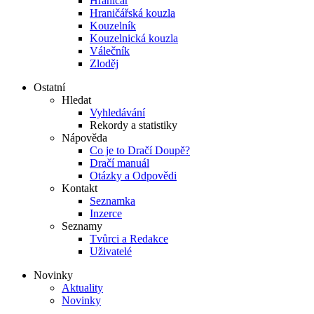
Hraničář
Hraničářská kouzla
Kouzelník
Kouzelnická kouzla
Válečník
Zloděj
Ostatní
Hledat
Vyhledávání
Rekordy a statistiky
Nápověda
Co je to Dračí Doupě?
Dračí manuál
Otázky a Odpovědi
Kontakt
Seznamka
Inzerce
Seznamy
Tvůrci a Redakce
Uživatelé
Novinky
Aktuality
Novinky