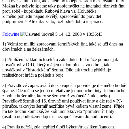
Celkově se mi to líbí, ale chtělo by to lépe zasadit mezi ostatní finty.
Možná by nebylo špatné taky popřemýšlet na interakci různých fint
proti sobě - kupříkladu Rubová hlava vs. Holubička.
Z mého pohledu nápad skvělý, zpracování do pravidel
podprůměrné. Ale díky za to, rozhodně dobrá inspirace.
Folcwine
14. 12. 2008 v 13:36:43
1) Velmi se mi líbí zpracování šermířských fint, jaké se učí dnes na
dřevárnách a na železárnách.
2) Přiblížení základních seků a základních fint může pomoci jak
nováčkovi v DrD, který má jen malou představu o boji, tak
nováčkovi v "historickém" šermu. Dílo tak trochu přibližuje
realističnost hráči a požitek z boje.
3) Pravidlové zapracování do stávajících pravidel je dle mého hodně
špatné. Dle mého se jedná o relativně jednoduché finty. Jednoduché
z pohledu šermíře, který se šermem živý (nedělá nic jiného).
Pravidlově šermíř od 16. úrovně umí používat finty a dle rad v PJ-
příručce, takovýto šermíř nezřídka bývá králem vlastní země. Přijde
mi tak trochu komické, že král umí takovéto "primitivní" finty
(osobní nepodložený dojem - nezapočítávám do hodnocení).
4) Pravila neřeší, zda nepřítel útočí býkem/trpaslíkem/kancem.