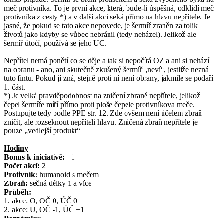
meč protivníka. To je první akce, která, bude-li úspěšná, odklidí meč
protivníka z cesty *) a v další akci seká přímo na hlavu nepřítele. Je
jasné, že pokud se tato akce nepovede, je šermíř zraněn za tolik
životů jako kdyby se vůbec nebránil (tedy neházel). Jelikož ale
šermíř útočí, používá se jeho UC.
Nepřítel nemá ponětí co se děje a tak si nepočítá OZ a ani si nehází
na obranu - ano, ani skutečně zkušený šermíř „neví“, jestliže nezná
tuto fintu. Pokud jí zná, stejně proti ní není obrany, jakmile se podaří
1. část.
*) Je velká pravděpodobnost na zničení zbraně nepřítele, jelikož
čepel šermíře míří přímo proti ploše čepele protivníkova meče.
Postupujte tedy podle PPE str. 12. Zde ovšem není účelem zbraň
zničit, ale rozseknout nepříteli hlavu. Zničená zbraň nepřítele je
pouze „vedlejší produkt“
Hodiny
Bonus k iniciativě:
+1
Počet akcí:
2
Protivník:
humanoid s mečem
Zbraň:
sečná délky 1 a více
Průběh:
1. akce: O, OČ 0, ÚČ 0
2. akce: U, OČ -1, ÚČ +1