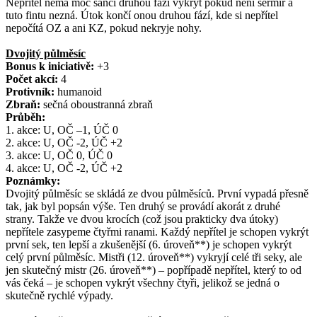
Nepřítel nemá moc šancí druhou fázi vykrýt pokud není šermíř a
tuto fintu nezná. Útok končí onou druhou fází, kde si nepřítel
nepočítá OZ a ani KZ, pokud nekryje nohy.
Dvojitý půlměsíc
Bonus k iniciativě:
+3
Počet akcí:
4
Protivník:
humanoid
Zbraň:
sečná oboustranná zbraň
Průběh:
1. akce: U, OČ –1, ÚČ 0
2. akce: U, OČ -2, ÚČ +2
3. akce: U, OČ 0, ÚČ 0
4. akce: U, OČ -2, ÚČ +2
Poznámky:
Dvojitý půlměsíc se skládá ze dvou půlměsíců. První vypadá přesně
tak, jak byl popsán výše. Ten druhý se provádí akorát z druhé
strany. Takže ve dvou krocích (což jsou prakticky dva útoky)
nepřítele zasypeme čtyřmi ranami. Každý nepřítel je schopen vykrýt
první sek, ten lepší a zkušenější (6. úroveň**) je schopen vykrýt
celý první půlměsíc. Mistři (12. úroveň**) vykryjí celé tři seky, ale
jen skutečný mistr (26. úroveň**) – popřípadě nepřítel, který to od
vás čeká – je schopen vykrýt všechny čtyři, jelikož se jedná o
skutečně rychlé výpady.