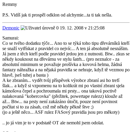
Remmy
P.S. Vidíš jak ti prospěl odklon od alchymie...ta ti tak nešla.
Demonic
19. 12. 2008 v 21:25:08
Samurai:
Co se tvého dodatku týče... Ano to se týká toho tipu dřevárníků kteří
se snaží vytřískat z pravidel co nejvíc... A ten já absolutně nesnášim.
Já jsem z těch kteří podle pravidel jedou jen z nutnosti. Btw.. zkus se
někdy kouknout na dřevárnu ve stylu šatrh... (pro neznalce - za
absolutní minimum se považuje prošívka a kovová helma, žádná
fantazy náhražka a na nějaká pravidla se nehraje, když tě vezmou po
hlavě, jseš tuhej a basta )
A ke zbraním... vydět tvůj příspěvek výrobce zbraní asi ho trefí
šlak... a když si vzpomenu na to kolikrát mi po vlastní zbrani sjela
kámošova čepel a pochroumala mi prsty... ona taková poctivě
nalakovaná "kobercovka" (přežitek, powertape rulezz) klouže až
až... Btw... na prsty není zakázáno útočit, pouze není povinost
počítat si to za zásah, což mě někdy pěkně štve ;)
(jo a ještě něco... ASF rulez FASový pravidla jsou pro měkoty)
.. jo já vim je to v podstatě OT ale nemohl jsem odolat.