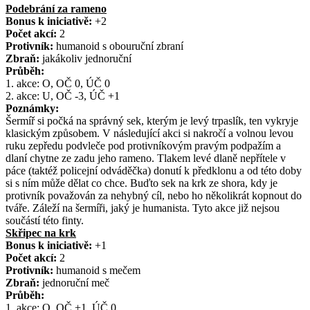
Podebrání za rameno
Bonus k iniciativě:
+2
Počet akcí:
2
Protivník:
humanoid s obouruční zbraní
Zbraň:
jakákoliv jednoruční
Průběh:
1. akce: O, OČ 0, ÚČ 0
2. akce: U, OČ -3, ÚČ +1
Poznámky:
Šermíř si počká na správný sek, kterým je levý trpaslík, ten vykryje
klasickým způsobem. V následující akci si nakročí a volnou levou
ruku zepředu podvleče pod protivníkovým pravým podpažím a
dlaní chytne ze zadu jeho rameno. Tlakem levé dlaně nepřítele v
páce (taktéž policejní odváděčka) donutí k předklonu a od této doby
si s ním může dělat co chce. Buďto sek na krk ze shora, kdy je
protivník považován za nehybný cíl, nebo ho několikrát kopnout do
tváře. Záleží na šermíři, jaký je humanista. Tyto akce již nejsou
součástí této finty.
Skřipec na krk
Bonus k iniciativě:
+1
Počet akcí:
2
Protivník:
humanoid s mečem
Zbraň:
jednoruční meč
Průběh:
1. akce: O, OČ +1, ÚČ 0