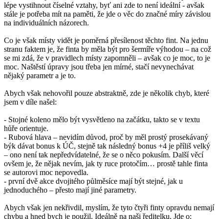
lépe vystihnout číselné vztahy, byť ani zde to není ideální - avšak
stále je potřeba mít na paměti, že jde o věc do značné míry závislou
na individuálních názorech.
Co je však místy vidět je poměrná přesílenost těchto fint. Na jednu
stranu faktem je, že finta by měla být pro šermíře výhodou – na což
se mi zdá, že v pravidlech místy zapomněli – avšak co je moc, to je
moc. Naštěstí úpravy jsou třeba jen mírné, stačí nevynechávat
nějaký parametr a je to.
Abych však nehovořil pouze abstraktně, zde je několik chyb, které
jsem v díle našel:
- Stojné koleno mělo být vysvětleno na začátku, takto se v textu
hůře orientuje.
- Rubová hlava – nevidím důvod, proč by měl prostý prosekávaný
býk dávat bonus k ÚČ, stejně tak následný bonus +4 je příliš velký
– ono není tak nepředvídatelné, že se o něco pokusím. Další věcí
ovšem je, že nějak nevím, jak ty ruce protočím… prostě tahle finta
se autorovi moc nepovedla.
- první dvě akce dvojitého půlměsíce mají být stejné, jak u
jednoduchého – přesto mají jiné parametry.
Abych však jen nekřivdil, myslím, že tyto čtyři finty opravdu nemají
chybu a hned bych je použil. Ideálně na naši ředitelku. Jde o: