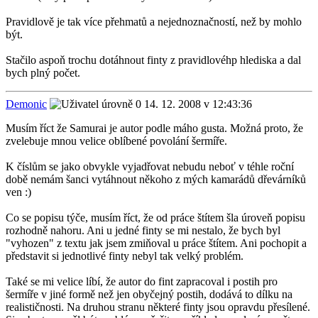
Pravidlově je tak více přehmatů a nejednoznačností, než by mohlo
být.
Stačilo aspoň trochu dotáhnout finty z pravidlovéhp hlediska a dal
bych plný počet.
Demonic
14. 12. 2008 v 12:43:36
Musím říct že Samurai je autor podle máho gusta. Možná proto, že
zvelebuje mnou velice oblíbené povolání šermíře.
K číslům se jako obvykle vyjadřovat nebudu neboť v téhle roční
době nemám šanci vytáhnout někoho z mých kamarádů dřevárníků
ven :)
Co se popisu týče, musím říct, že od práce štítem šla úroveň popisu
rozhodně nahoru. Ani u jedné finty se mi nestalo, že bych byl
"vyhozen" z textu jak jsem zmiňoval u práce štítem. Ani pochopit a
představit si jednotlivé finty nebyl tak velký problém.
Také se mi velice líbí, že autor do fint zapracoval i postih pro
šermíře v jiné formě než jen obyčejný postih, dodává to dílku na
realističnosti. Na druhou stranu některé finty jsou opravdu přesílené.