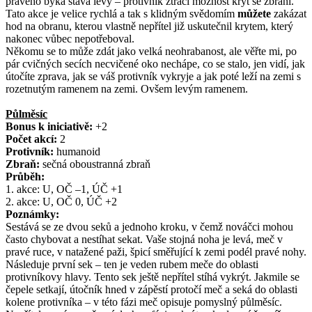
pravého býka stává levý – protivník ztrácí možnost krýt se zbraní.
Tato akce je velice rychlá a tak s klidným svědomím
můžete
zakázat
hod na obranu, kterou vlastně nepřítel již uskutečnil krytem, který
nakonec vůbec nepotřeboval.
Někomu se to může zdát jako velká neohrabanost, ale věřte mi, po
pár cvičných secích necvičené oko nechápe, co se stalo, jen vidí, jak
útočíte zprava, jak se váš protivník vykryje a jak poté leží na zemi s
rozetnutým ramenem na zemi. Ovšem levým ramenem.
Půlměsíc
Bonus k iniciativě:
+2
Počet akcí:
2
Protivník:
humanoid
Zbraň:
sečná oboustranná zbraň
Průběh:
1. akce: U, OČ –1, ÚČ +1
2. akce: U, OČ 0, ÚČ +2
Poznámky:
Sestává se ze dvou seků a jednoho kroku, v čemž nováčci mohou
často chybovat a nestíhat sekat. Vaše stojná noha je levá, meč v
pravé ruce, v natažené paži, špicí směřující k zemi podél pravé nohy.
Následuje první sek – ten je veden rubem meče do oblasti
protivníkovy hlavy. Tento sek ještě nepřítel stíhá vykrýt. Jakmile se
čepele setkají, útočník hned v zápěstí protočí meč a seká do oblasti
kolene protivníka – v této fázi meč opisuje pomyslný půlměsíc.