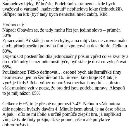
Samuelovy býky, Půlměsíc, Podebrání za rameno – kde bych
uvažoval o variantě „nadzvednutí“ nepřítelova lokte (jednodušší),
Skřipec na krk (byť tady bych nenechal hned zabít), Klíč.
Hodnocení:
Nápad: Obávám se, že tady mohu říct jen jediné slovo – průměr.
50%
Zpracování: Ač stále jsou zde chyby, a na můj vkus ne zrovna málo
chyb, přinejmenším polovina fint je zpracována dost dobře. Celkem
60%.
Dojem: Od posledního díla jednoznačný posun vpřed co se kvality a
do určité míry i srozumitelnosti týče, byť stále je dost co vylepšovat.
65%.
Použitelnost: Těžko definovat… osobně bych ale šermířské finty
neomezoval jen na šermíře od 16. úrovně, kdo hraje RP, tak je
využije i když třeba vůbec nepoužívá mechanismy drd… přesto
však musíme vzít v potaz, že pro drd jsou potřeba úpravy. Alespoň
to je můj názor. 65%
Celkem: 60%, to je přesně na pomezí 3-4*. Nebudu však autora
dále napínat, hvězdy dávám 4. Minule jsem ubral, je na čase přidat.
A pak – dílo se mi líbilo a určitě pomůže zlepšit hru, já například
vím, že tyhle finty požiju, až se pohne naše malé putykové
dobrodružství…