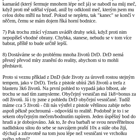
kamarád (který šermuje mnohem lépe než já) se nabodl na můj meč,
když proti mě udělal výpad, aniž by odklonil meč, kterým jsem mu
celou dobu mířil na hruď. Pokud se nepletu, tak "kanec" se končí v
něčem, čemu se mám dojem říká horní bodnice.
7) Pak trochu ztrácí význam uvádět druhy seků, když proti nim
nepopíšeš vhodné obrany. Chybka, stanese, nebudu se v tom více
babrat, příště to bude určitě lepší.
8) Dostáváme se do problému mnoha životů DrD. DrD nemá
přesný převod míry zranění do reality, abychom si to mohli
představit.
Proto si veznu příklad z DnD (kde životy za úroveň rostou stejným
tempem, jako v DrD). Trefa z pistole ubírá 2k6 životů a trefa z
blasteru 3k6 životů. Na první pohled to vypadá jako blbost, ale
trochu se nad tím zamysleme. Obyčejný vesničan má 1k8+bonus za
odl životů. Já i ty jsme z pohledu DrD obyčejní vesničané. Tudíž
máme cca 5 životů - čili nás výstřel z pistole většinou zabije nebo
aspoň pěkně pochroumá - odpovídá to realitě. Podobně je to i se
sekem obyčejným mečem/bodnutím rapírem. Jeden úspěšný bod do
hrudi a je dobojováno. Jak to, že dva barbaři se svou neuvěřitelnou
nadlidskou silou do sebe se navzájem praští 10x a stále oba žijí,
dýchají a zdravotně na tom jsou lépe než vesničani ve vrcholku
svého zdraví?