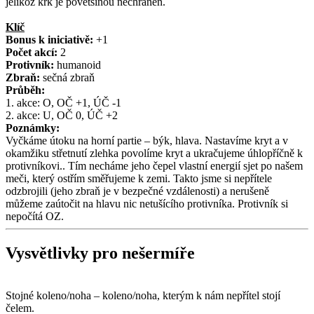
jelikož krk je povětšinou nechráněn.
Klíč
Bonus k iniciativě:
+1
Počet akcí:
2
Protivník:
humanoid
Zbraň:
sečná zbraň
Průběh:
1. akce: O, OČ +1, ÚČ -1
2. akce: U, OČ 0, ÚČ +2
Poznámky:
Vyčkáme útoku na horní partie – býk, hlava. Nastavíme kryt a v
okamžiku střetnutí zlehka povolíme kryt a ukračujeme úhlopříčně k
protivníkovi.. Tím necháme jeho čepel vlastní energií sjet po našem
meči, který ostřím směřujeme k zemi. Takto jsme si nepřítele
odzbrojili (jeho zbraň je v bezpečné vzdálenosti) a nerušeně
můžeme zaútočit na hlavu nic netušícího protivníka. Protivník si
nepočítá OZ.
Vysvětlivky pro nešermíře
Stojné koleno/noha – koleno/noha, kterým k nám nepřítel stojí
čelem.