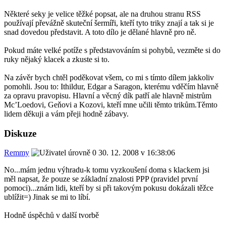
Některé seky je velice těžké popsat, ale na druhou stranu RSS
používají převážně skuteční šermíři, kteří tyto triky znají a tak si je
snad dovedou představit. A toto dílo je dělané hlavně pro ně.
Pokud máte velké potíže s představováním si pohybů, vezměte si do
ruky nějaký klacek a zkuste si to.
Na závěr bych chtěl poděkovat všem, co mi s tímto dílem jakkoliv
pomohli. Jsou to: Ithildur, Edgar a Saragon, kterému vděčím hlavně
za opravu pravopisu. Hlavní a věcný dík patří ale hlavně mistrům
Mc’Loedovi, Geňovi a Kozovi, kteří mne učili těmto trikům.Těmto
lidem děkuji a vám přeji hodně zábavy.
Diskuze
Remmy
30. 12. 2008 v 16:38:06
No...mám jednu výhradu-k tomu vyzkoušení doma s klackem jsi
měl napsat, že pouze se základní znalosti PPP (pravidel první
pomoci)...znám lidi, kteří by si při takovým pokusu dokázali těžce
ublížit=) Jinak se mi to líbí.
Hodně úspěchů v další tvorbě