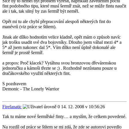
Sice by to neměl být problém vyřešit, například zavedením počtu
fint podobného tipu, které musí šermíř znát, než se může fintu naučit
ale i tak, tak silný by zas šermíř být neměl.
Opět mi tu ale chybí přepracování alespoň některých fint do
manévrů (viz práce se štítem).
Jinak ale dílko hodnotím velice kladně, opět mám o způsob navíc
jak trošku usadit své dva bojovníky. Dlouho jsem váhal mezi 4* a
5* až jsem nakonec dal 5*. Vím dílko není úplně dokonalé ale
šermíř je prostě šermíř.
a propos: Proč klacek? Vytáhnu svou bronzovou dřevárenskou
jednoručku a kámoši třezte se ;) . Rozhodně nezůstanu pouze u
dračákovského využití některých fint.
S pozdravem
Demonic - The Lonely Warrior
Firefanatic
14. 12. 2008 v 10:56:26
Tak tu máme nové šermířské finty… a myslím, že celkem povedené.
Na rozdíl od práce se štítem se mi zdá, že zde se autorovi povedlo