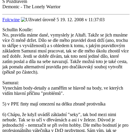
S Pozdravem
Demonic - The Lonely Warrior
Folcwine
19. 12. 2008 v 11:37:03
Schullin Koulle:
No, pravidla máme dané, vymyslely je Altaři. Takže se jich musíme
více či méně držet. Dílo se dle mého pravidel dosti drží (ano, trochu
to skřípe s vyvážeností) a s ohledem k tomu, s jakým pravidlovým
základem Samurai musí pracovat, tak se dle mého úkolu zhostil více
než dobře. Jestli se dobře dívám, tak toto není jediné dílo, které
zatím poslal a díla na sebe navazují. Takže možná toto je také cesta,
jak pomalu alternativní pravidla pro dračákovský souboj vytvořit
(pěkně po částech).
Samurai:
Vynechám body-detaily a zaměřím se hlavně na body, ve kterých
vidím hlavní příčinu "problémů".
5) v PPE finty mají omezení na délku zbraně protivníka
6) Chápu, že když uvádíš základní "seky", tak bod mezi nimi
nebude. Tak se to učí v dřevárnách a asi i v železe. Důvod je
jednoduchý - nemrzačit se při svém hobby. Dle mého bodnutí je pro
profesionálního válečníka v DrD nezbytnost. Sám vím, jak se