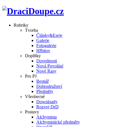
Rubriky
Tvorba
Články&Eseje
Galerie
Fotogalerie
Hřbitov
Doplňky
Dovednosti
Nová Povolání
Nové Rasy
Pro PJ
Bestiář
Dobrodružství
Předměty
Všeobecné
Downloady
Rozvoj DrD
Postavy
Alchymista
Alchymistické předměty