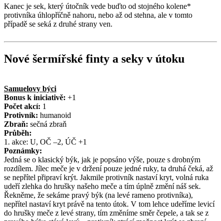
Kanec je sek, který útočník vede buďto od stojného kolene*
protivníka úhlopříčně nahoru, nebo až od stehna, ale v tomto
případě se seká z druhé strany ven.
Nové šermířské finty a seky v útoku
Samuelovy býci
Bonus k iniciativě:
+1
Počet akcí:
1
Protivník:
humanoid
Zbraň:
sečná zbraň
Průběh:
1. akce: U, OČ –2, ÚČ +1
Poznámky:
Jedná se o klasický býk, jak je popsáno výše, pouze s drobným
rozdílem. Jílec meče je v držení pouze jedné ruky, ta druhá čeká, až
se nepřítel připraví krýt. Jakmile protivník nastaví kryt, volná ruka
udeří zlehka do hrušky našeho meče a tím úplně změní náš sek.
Řekněme, že sekáme pravý býk (na levé rameno protivníka),
nepřítel nastaví kryt právě na tento útok. V tom lehce udeříme levicí
do hrušky meče z levé strany, tím změníme směr čepele, a tak se z