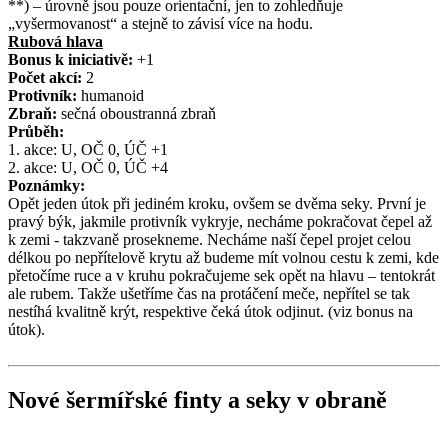
**) – úrovně jsou pouze orientační, jen to zohledňuje
„vyšermovanost“ a stejně to závisí více na hodu.
Rubová hlava
Bonus k iniciativě:
+1
Počet akcí:
2
Protivník:
humanoid
Zbraň:
sečná oboustranná zbraň
Průběh:
1. akce: U, OČ 0, ÚČ +1
2. akce: U, OČ 0, ÚČ +4
Poznámky:
Opět jeden útok při jediném kroku, ovšem se dvěma seky. První je
pravý býk, jakmile protivník vykryje, necháme pokračovat čepel až
k zemi - takzvaně prosekneme. Necháme naší čepel projet celou
délkou po nepřítelově krytu až budeme mít volnou cestu k zemi, kde
přetočíme ruce a v kruhu pokračujeme sek opět na hlavu – tentokrát
ale rubem. Takže ušetříme čas na protáčení meče, nepřítel se tak
nestíhá kvalitně krýt, respektive čeká útok odjinut. (viz bonus na
útok).
Nové šermířské finty a seky v obraně