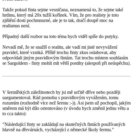
Takže pokud finta sejme vesničana, neznamená to, že sejme také
hrdinu, který má 20x tužší kořínek. Vím, že pro realisty je toto
zjištění dosti pochmnurné, ale je to tak, dračí doupě moc na
realismus není.
Případný další rozbor na toto téma bych viděl spíše do putyky.
Nevadí mě, že se snažíš o realitu, ale vadí mi jisté nevyvážení
pravidel, které vzniká. Příště trochu finty zkus oslabovat, aby
odpovídali jiným pravidlovým fintám. Tat trochu místem souhlasím
se Sargoldem - finty mohli mít větší postihy (alespoň při neúspěchu).
V šermířských záležitostech by jsi mě určitě dříve nebo později
uargumentoval. Rád pomohu s pravidlovým vyvážením, tomu
rozumím (rozhodně více než šermu :-)). Asi jsem už pochopil, jakým
směrem má být dílo orientováno (v úvodu bych změnil jednu větu a
to cca takto):
"Následující finty se zakládají na skutečných fintách používaných
hlavně na dřevárnách, vycházející z německé školy šermu."