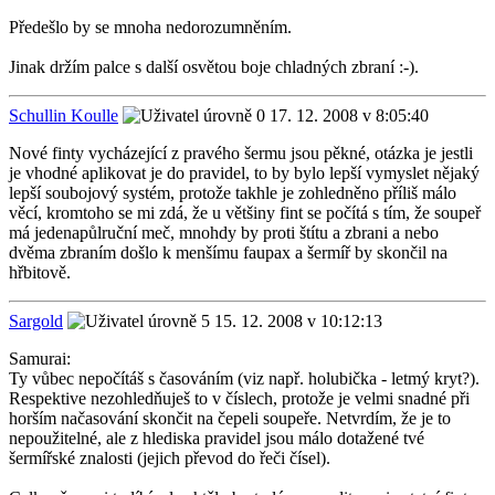
Předešlo by se mnoha nedorozumněním.
Jinak držím palce s další osvětou boje chladných zbraní :-).
Schullin Koulle
17. 12. 2008 v 8:05:40
Nové finty vycházející z pravého šermu jsou pěkné, otázka je jestli
je vhodné aplikovat je do pravidel, to by bylo lepší vymyslet nějaký
lepší soubojový systém, protože takhle je zohledněno příliš málo
věcí, kromtoho se mi zdá, že u většiny fint se počítá s tím, že soupeř
má jedenapůlruční meč, mnohdy by proti štítu a zbrani a nebo
dvěma zbraním došlo k menšímu faupax a šermíř by skončil na
hřbitově.
Sargold
15. 12. 2008 v 10:12:13
Samurai:
Ty vůbec nepočítáš s časováním (viz např. holubička - letmý kryt?).
Respektive nezohledňuješ to v číslech, protože je velmi snadné při
horším načasování skončit na čepeli soupeře. Netvrdím, že je to
nepoužitelné, ale z hlediska pravidel jsou málo dotažené tvé
šermířské znalosti (jejich převod do řeči čísel).