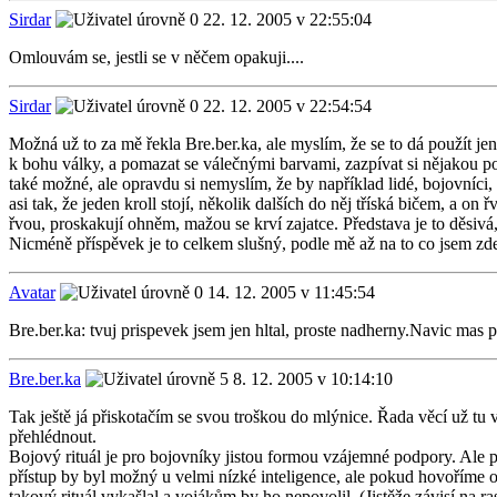
Sirdar
22. 12. 2005 v 22:55:04
Omlouvám se, jestli se v něčem opakuji....
Sirdar
22. 12. 2005 v 22:54:54
Možná už to za mě řekla Bre.ber.ka, ale myslím, že se to dá použít jen
k bohu války, a pomazat se válečnými barvami, zazpívat si nějakou pov
také možné, ale opravdu si nemyslím, že by například lidé, bojovníci, p
asi tak, že jeden kroll stojí, několik dalších do něj tříská bičem, a on
řvou, proskakují ohněm, mažou se krví zajatce. Představa je to děsivá, 
Nicméně příspěvek je to celkem slušný, podle mě až na to co jsem zd
Avatar
14. 12. 2005 v 11:45:54
Bre.ber.ka: tvuj prispevek jsem jen hltal, proste nadherny.Navic mas 
Bre.ber.ka
8. 12. 2005 v 10:14:10
Tak ještě já přiskotačím se svou troškou do mlýnice. Řada věcí už tu
přehlédnout.
Bojový rituál je pro bojovníky jistou formou vzájemné podpory. Ale po
přístup by byl možný u velmi nízké inteligence, ale pokud hovoříme o r
takový rituál vykašlal a vojákům by ho nepovolil. (Jistěže závisí na ras