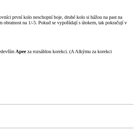
ojovníci první kolo neschopní boje, druhé kolo si hážou na past na
jim obratnost na 1/-5. Pokud se vypořádají s útokem, tak pokračují v
ředevším
Apee
za rozsáhlou korekci. (A Alkýmu za korekci