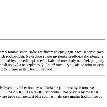
sem v tomhle směru spíše zastáncem roleplayingu. Sice jsi napsal jako
enších podrobností. Na druhou stranu myšlenka předbojového rituálu je
příklad bych uvedl např. metání balvanů mezi řady nepřátel, pití jindy
rituál bojový a ne vzpěračský. Asi už trochu rýpu, ale od toho tu jsem
se z toho zase nestal Bakhův průvod.
PJ bych povolil ty bonusy na 2kola,ale jako hrac bych toto sve
NIM UTOKEM ZA KOLO NAVIC, rict pouhe: "nas je vic a mame lepsi
ktere treba sam nemusi plne souhlasit..ale zase musim hodnotit ze po