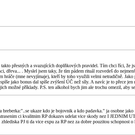
takto přesných a svazujících doplňkových pravidel. Tím chci říci, že j
ňaci, dřeva... . Myslel jsem taky, že tím pádem rituál rozvedeš do nejm
m hráče (mne nevyjímaje), kteří by toho využili velmi netradičně. Jako 
 spíše jako bonus dal spíše zvýšení ÚČ než síly. A navíc je to přece jen 
 jejich možné příklady. P.S. ten alkohol bych jim ale trochu omezil, aby 
a breberka:"..se ukaze kdo je bojovnik a kdo padavka." ja osobne jako 
tak zastrasenim ci kvalitnim RP dokazes udelat vice skody nez I JED
 zhlediska PJ ti da vice expu za RP nez za dobre pouzitou schopnost o 