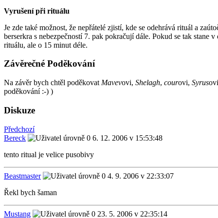
Vyrušení při rituálu
Je zde také možnost, že nepřátelé zjistí, kde se odehrává rituál a zaút
berserkra s nebezpečností 7. pak pokračují dále. Pokud se tak stane v d
rituálu, ale o 15 minut déle.
Závěrečné Poděkování
Na závěr bych chtěl poděkovat
Mavev
ovi,
Shelagh
,
cour
ovi,
Syrus
ov
poděkování :-) )
Diskuze
Předchozí
Bereck
6. 12. 2006 v 15:53:48
tento ritual je velice pusobivy
Beastmaster
4. 9. 2006 v 22:33:07
Řekl bych šaman
Mustang
23. 5. 2006 v 22:35:14