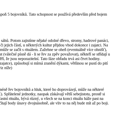
lespoň 5 bojovníků. Tato schopnost se používá především před bojem
u sáhů. Potom zajistíme nějaké odolné dřevo, stromy, hadrové panáci,
i jejich částí, u některých kultur přijdou vhod dokonce i zajatci. Na
 může se začít s rituálem. Zažehne se oheň (eventuálně více ohnišť),
t (válečné písně dá - li se řev za zpěv považovat), někteří se střídají u
ří, že jsou neporazitelní. Tato fáze obřadu trvá asi čtvrt hodiny.
zajatce), způsobují si mírná zranění dýkami, většinou se pustí do pití
iz níže)
cméně řev bojovníků a hluk, které ho doprovázejí, může na některé
 Spřátelené jednotky, naopak získávají větší sebejistotu, prostě si
astní rituálu, bývá různý, u všech se na konci rituálu háže past na
čítají body únavy dvojnásobně, ale vliv to na něj bude mít až po boji.