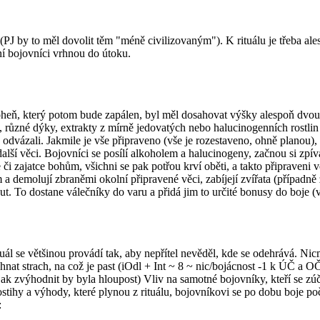
(PJ by to měl dovolit těm "méně civilizovaným"). K rituálu je třeba a
ení bojovníci vrhnou do útoku.
va, oheň, který potom bude zapálen, byl měl dosahovat výšky alespoň dvo
 různé dýky, extrakty z mírně jedovatých nebo halucinogenních rostlin č
 odvázali. Jakmile je vše připraveno (vše je rozestaveno, ohně planou),
 další věci. Bojovníci se posílí alkoholem a halucinogeny, začnou si zpíva
 či zajatce bohům, všichni se pak potřou krví oběti, a takto připraveni vě
 a demolují zbraněmi okolní připravené věci, zabíjejí zvířata (případně 
inut. To dostane válečníky do varu a přidá jim to určité bonusy do boje (v
tuál se většinou provádí tak, aby nepřítel nevěděl, kde se odehrává. Ni
t strach, na což je past (iOdl + Int ~ 8 ~ nic/bojácnost -1 k ÚČ a OČ).
 nějak zvýhodnit by byla hloupost) Vliv na samotné bojovníky, kteří se zúč
postihy a výhody, které plynou z rituálu, bojovníkovi se po dobu boje po
: