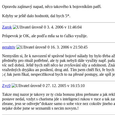
Opravdu zajímavý napad, něco takového k bojovníkům patří.
Kdyby se ještě dalo hodnotit, dal bych 5*.
Zarok
3. 4. 2006 v 11:46:04
Príspevok je OK, ale podľa mňa sa to ťažko využije.
geraltriv
16. 3. 2006 v 21:50:45
Nemyslím si, že k navození té správné bojové nálady by bylo třeba až 
předměty pro rituál potřebné, ale ty pak nebyli dále využity např. pa
víc než dobrá. Ještě bych měl něco ke zvyšování síly a odolnosti. Zná
vražedných dryjáku an posílení, drog atd. Tím jsem chtěl říct, ře bych
;-( Jak jsem říkal, nespecifikoval bych to na přesné postupy, ale spíš
Zyc0
27. 12. 2005 v 16:15:10
Takze muj nazor je takovy ze ty cisla bonusu jdou prehnane a jak rekl
postave nedal, vzdyt s charisma jde s inteligenci rukou v ruce a 
zbrane, jesn se odivejte"dokaze samo o sobe vice nez cokoliv jineho a
nejake dobe jsme se seznamili s necim novym.!