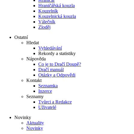
Hraničář
Hraničářská kouzla
Kouzelník
Kouzelnická kouzla
Válečník
Zloděj
Ostatní
Hledat
Vyhledávání
Rekordy a statistiky
Nápověda
Co je to Dračí Doupě?
Dračí manuál
Otázky a Odpovědi
Kontakt
Seznamka
Inzerce
Seznamy
Tvůrci a Redakce
Uživatelé
Novinky
Aktuality
Novinky