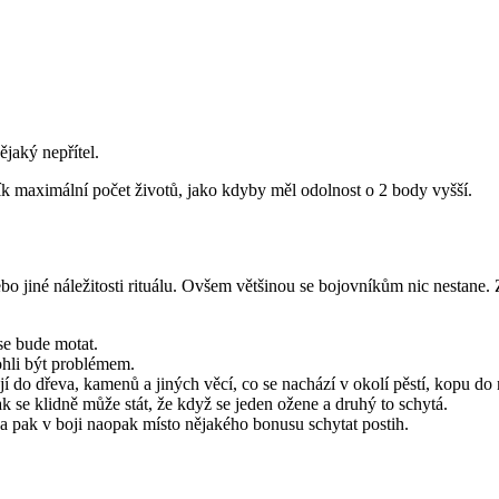
jaký nepřítel.
ík maximální počet životů, jako kdyby měl odolnost o 2 body vyšší.
ebo jiné náležitosti rituálu. Ovšem většinou se bojovníkům nic nestane.
se bude motat.
ohli být problémem.
kají do dřeva, kamenů a jiných věcí, co se nachází v okolí pěstí, kopu d
k se klidně může stát, že když se jeden ožene a druhý to schytá.
a pak v boji naopak místo nějakého bonusu schytat postih.