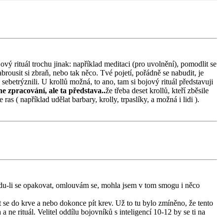
ový rituál trochu jinak: například meditaci (pro uvolnění), pomodlit se
rousit si zbraň, nebo tak něco. Tvé pojetí, pořádně se nabudit, je
 sebetrýznili. U krollů možná, to ano, tam si bojový rituál představuji
ne zpracování, ale ta představa..
že třeba deset krollů, kteří zběsile
s ( například udělat barbary, krolly, trpaslíky, a možná i lidi ).
 Budu-li se opakovat, omlouvám se, mohla jsem v tom smogu i něco
 se do krve a nebo dokonce pít krev. Už to tu bylo zmíněno, že tento
ne rituál. Velitel oddílu bojovníků s inteligencí 10-12 by se ti na