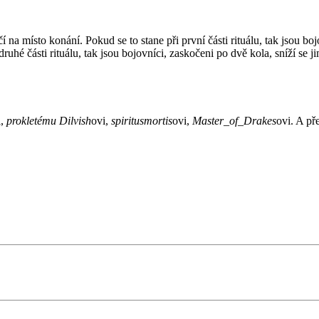
očí na místo konání. Pokud se to stane při první části rituálu, tak jsou b
ruhé části rituálu, tak jsou bojovníci, zaskočeni po dvě kola, sníží se 
i,
prokletému Dilvish
ovi,
spiritusmortis
ovi,
Master_of_Drakes
ovi. A p