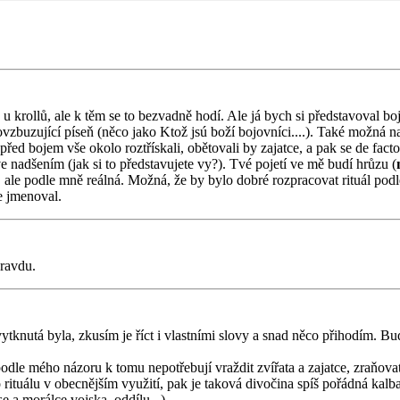
 u krollů, ale k těm se to bezvadně hodí. Ale já bych si představoval boj
zbuzující píseň (něco jako Ktož jsú boží bojovníci....). Také možná nab
řed bojem vše okolo roztřískali, obětovali by zajatce, a pak se de facto
 řve nadšením (jak si to představujete vy?). Tvé pojetí ve mě budí hrůzu (
ale podle mně reálná. Možná, že by bylo dobré rozpracovat rituál podle ra
e jmenoval.
pravdu.
 vytknutá byla, zkusím je říct i vlastními slovy a snad něco přihodím.
dle mého názoru k tomu nepotřebují vraždit zvířata a zajatce, zraňovat
ituálu v obecnějším využití, pak je taková divočina spíš pořádná kalba a 
e a morálce vojska, oddílu...).