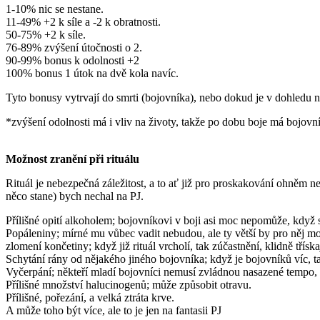
1-10% nic se nestane.
11-49% +2 k síle a -2 k obratnosti.
50-75% +2 k síle.
76-89% zvýšení útočnosti o 2.
90-99% bonus k odolnosti +2
100% bonus 1 útok na dvě kola navíc.
Tyto bonusy vytrvají do smrti (bojovníka), nebo dokud je v dohledu ně
*zvýšení odolnosti má i vliv na životy, takže po dobu boje má bojovn
Možnost zranění při rituálu
Rituál je nebezpečná záležitost, a to ať již pro proskakování ohněm n
něco stane) bych nechal na PJ.
Přílišné opití alkoholem; bojovníkovi v boji asi moc nepomůže, když 
Popáleniny; mírné mu vůbec vadit nebudou, ale ty větší by pro něj m
zlomení končetiny; když již rituál vrcholí, tak zúčastnění, klidně třís
Schytání rány od nějakého jiného bojovníka; když je bojovníků víc, ta
Vyčerpání; někteří mladí bojovníci nemusí zvládnou nasazené tempo, 
Přílišné množství halucinogenů; může způsobit otravu.
Přílišné, pořezání, a velká ztráta krve.
A může toho být více, ale to je jen na fantasii PJ