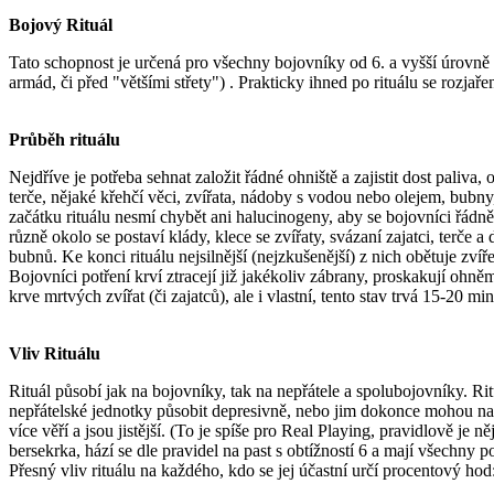
Bojový Rituál
Tato schopnost je určená pro všechny bojovníky od 6. a vyšší úrovně 
armád, či před "většími střety") . Prakticky ihned po rituálu se rozjař
Průběh rituálu
Nejdříve je potřeba sehnat založit řádné ohniště a zajistit dost pali
terče, nějaké křehčí věci, zvířata, nádoby s vodou nebo olejem, bubny,
začátku rituálu nesmí chybět ani halucinogeny, aby se bojovníci řádně
různě okolo se postaví klády, klece se zvířaty, svázaní zajatci, terče a
bubnů. Ke konci rituálu nejsilnější (nejzkušenější) z nich obětuje zvíře
Bojovníci potření krví ztracejí již jakékoliv zábrany, proskakují ohněm
krve mrtvých zvířat (či zajatců), ale i vlastní, tento stav trvá 15-20 m
Vliv Rituálu
Rituál působí jak na bojovníky, tak na nepřátele a spolubojovníky. Ri
nepřátelské jednotky působit depresivně, nebo jim dokonce mohou nahna
více věří a jsou jistější. (To je spíše pro Real Playing, pravidlově je
bersekrka, hází se dle pravidel na past s obtížností 6 a mají všechny 
Přesný vliv rituálu na každého, kdo se jej účastní určí procentový hod