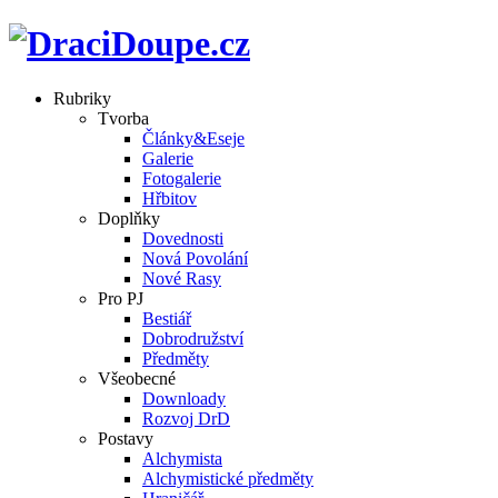
Rubriky
Tvorba
Články&Eseje
Galerie
Fotogalerie
Hřbitov
Doplňky
Dovednosti
Nová Povolání
Nové Rasy
Pro PJ
Bestiář
Dobrodružství
Předměty
Všeobecné
Downloady
Rozvoj DrD
Postavy
Alchymista
Alchymistické předměty